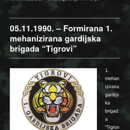
on
05.11.1990. – Formirana 1.
mehanizirana gardijska
brigada “Tigrovi”
1.
mehan
izirana
gardijs
ka
brigad
a
“Tigrov