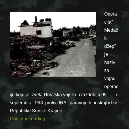
Opera
cija”
Medač
ki
džep”
je
naziv
za
vojnu
operac
iju koju je izvela Hrvatska vojska u razdoblju 09. – 17.
septembra 1993. protiv JNA i paravojnih postrojbi tzv.
Republike Srpske Krajine.
“17.09.1993. – Završena operacija “Meda
Continue reading