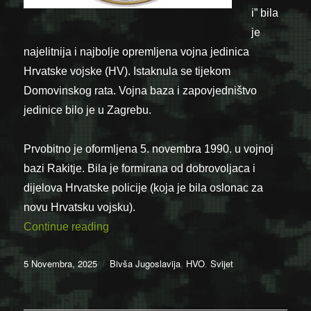
i” bila
je
najelitnija i najbolje opremljena vojna jedinica
Hrvatske vojske (HV). Istaknula se tijekom
Domovinskog rata. Vojna baza i zapovjedništvo
jedinice bilo je u Zagrebu.
Prvobitno je oformljena 5. novembra 1990. u vojnoj
bazi Rakitje. Bila je formirana od dobrovoljaca i
dijelova Hrvatske policije (koja je bila oslonac za
novu Hrvatsku vojsku).
“05.11.1990. – Formirana 1. mehanizirana 
Continue reading
Posted
Categories
5 Novembra, 2025
Bivša Jugoslavija
,
HVO
,
Svijet
on