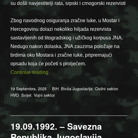
su došli navjestitelji rata, srpski i crnogorski rezervisti
Zbog navodnog osiguranja zračne luke, u Mostar i
Hercegovinu dolazi nekoliko hiljada rezervista
sastavljenih od titogradskog i užičkog korpusa JNA.
Nedugo nakon dolaska, JNA zauzima položaje na
brdima oko Mostara i zračne luke, pripremajući
opsadu koja će početi s proljećem.
“19.09.1991. – Počela okupacija Mostara 
Continue reading
Posted
Categories
19 Septembra, 2025
BiH
,
Bivša Jugoslavija
,
Civilni sektor
,
on
HVO
,
Svijet
,
Vojni sektor
19.09.1992. – Savezna
Republika Jugoslavija