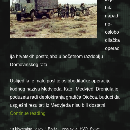
bila
napad
no-
oslobo
dilačka
operac
ija hrvatskih postrojaba u početnom razdoblju
Domovinskog rata.
Uslijedila je malo poslije oslobodilačke operacije
kodnog naziva Medvjeda. Kao i Medvjed, Drenjula je
poduzeta radi deblokiranja gradića Otočca, budući da
uspješni rezultati iz Medvjeda nisu bili dostatni.
“13.11.1991. – Završila operacija Drenjul
Continue reading
Posted
Categories
13 Novembra, 2025
Bivša Jugoslavija
,
HVO
,
Svijet