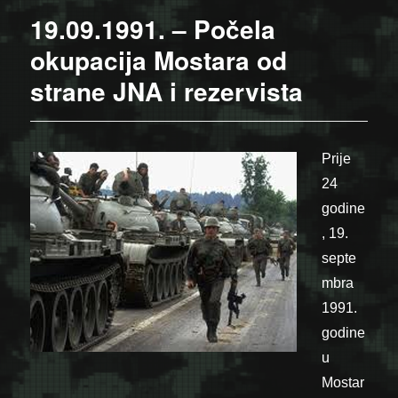
19.09.1991. – Počela
okupacija Mostara od
strane JNA i rezervista
Prije
24
godine
, 19.
septe
mbra
1991.
godine
u
Mostar