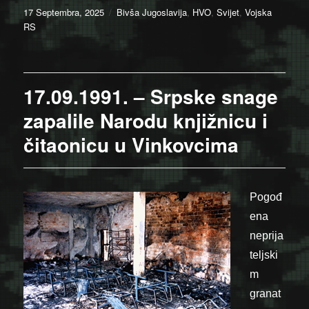
Posted
Categories
17 Septembra, 2025
Bivša Jugoslavija
,
HVO
,
Svijet
,
Vojska
on
RS
17.09.1991. – Srpske snage
zapalile Narodu knjižnicu i
čitaonicu u Vinkovcima
Pogođ
ena
neprija
teljski
m
granat