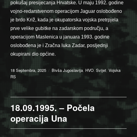
pokušaj presijecanja Hrvatske. U maju 1992. godine
vojno-redarstvenom operacijom Jaguar oslobođeno
je brdo Križ, kada je okupatorska vojska pretrpjela
prve velike gubitke na zadarskom području, a
operacijom Maslenica u januara 1993. godine
oslobođena je i Zračna luka Zadar, posljednji
okupirani dio općine.
Posted
Categories
18 Septembra, 2025
Bivša Jugoslavija
,
HVO
,
Svijet
,
Vojska
on
RS
18.09.1995. – Počela
operacija Una