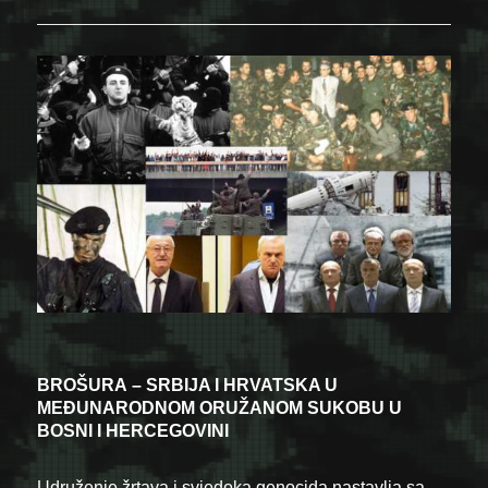
BROŠURA
– SRBIJA I HRVATSKA U
MEĐUNARODNOM ORUŽANOM SUKOBU U
BOSNI I HERCEGOVINI
Udruženje žrtava i svjedoka genocida nastavlja sa