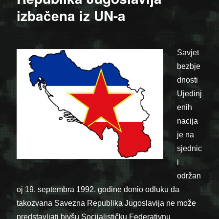
izbačena iz UN-a
Savjet
bezbje
dnosti
Ujedinj
enih
nacija
je na
sjednic
i
održan
oj 19. septembra 1992. godine donio odluku da
takozvana Savezna Republika Jugoslavija ne može
predstavljati bivšu Socijalističku Federativnu