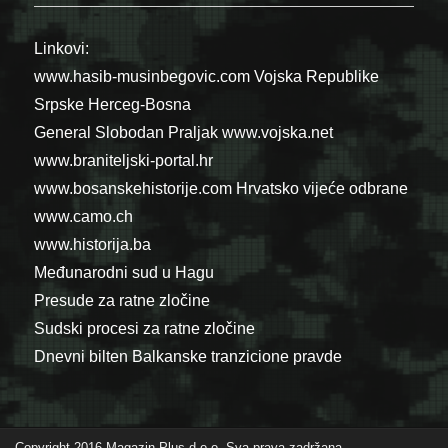
Linkovi:
www.hasib-musinbegovic.com
Vojska Republike
Srpske
Herceg-Bosna
General Slobodan Praljak
www.vojska.net
www.braniteljski-portal.hr
www.bosanskehistorije.com
Hrvatsko vijeće odbrane
www.camo.ch
www.historija.ba
Međunarodni sud u Hagu
Presude za ratne zločine
Sudski procesi za ratne zločine
Dnevni bilten Balkanske tranzicione pravde
Copyright 2016 Magazin Plus d.o.o. Sva prava zadržana.