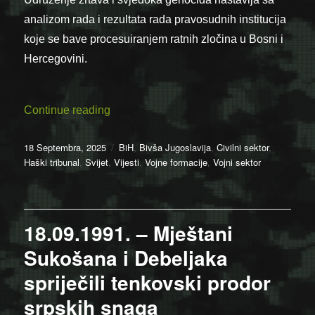
analizom rada i rezultata rada pravosudnih institucija
koje se bave procesuiranjem ratnih zločina u Bosni i
Hercegovini.
“Objavljena brošura o agresiji Srbije i Hr
Continue reading
Posted
Categories
18 Septembra, 2025
BiH
,
Bivša Jugoslavija
,
Civilni sektor
,
on
Haški tribunal
,
Svijet
,
Vijesti
,
Vojne formacije
,
Vojni sektor
18.09.1991. – Mještani
Sukošana i Debeljaka
spriječili tenkovski prodor
srpskih snaga