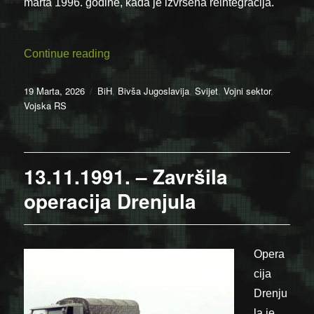
marta 1996. godine, kada je izvršena reintegracija.
“Dan reintegracije Grbavice 19.03.1996.”
Continue reading
Posted
Categories
19 Marta, 2026
BiH
,
Bivša Jugoslavija
,
Svijet
,
Vojni sektor
,
on
Vojska RS
13.11.1991. – Završila
operacija Drenjula
Opera
cija
Drenju
la je