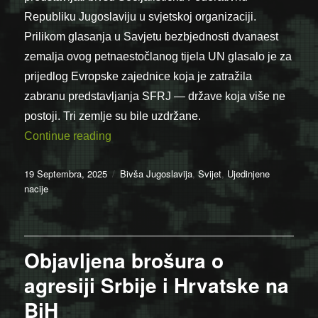
Republiku Jugoslaviju u svjetskoj organizaciji.
Prilikom glasanja u Savjetu bezbjednosti dvanaest
zemalja ovog petnaestočlanog tijela UN glasalo je za
prijedlog Evropske zajednice koja je zatražila
zabranu predstavljanja SFRJ — države koja više ne
postoji. Tri zemlje su bile uzdržane.
“19.09.1992. – Savezna Republika Jugosl
Continue reading
Posted
Categories
19 Septembra, 2025
Bivša Jugoslavija
,
Svijet
,
Ujedinjene
on
nacije
Objavljena brošura o
agresiji Srbije i Hrvatske na
BiH