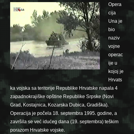
Opera
cija
Una je
bio
naziv
vojne
operac
ije u
kojoj je
Hrvats
ka vojska sa teritorije Republike Hrvatske napala 4
zapadnokrajiške opštine Republike Srpske (Novi
Grad, Kostajnica, Kozarska Dubica, Gradiška).
Operacija je počela 18. septembra 1995. godine, a
završila se već idućeg dana (19. septembra) teškim
porazom Hrvatske vojske.