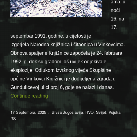
ama, u
noći
16. na
17.
septembar 1991. godine, u cijelosti je
izgorjela Narodna knjižnica i čitaonica u Vinkovcima.
Obnova spaljene Knjižnice započela je 24. februara
1992. g. dok su gradom još uvijek odjekivale
eksplozije. Odlukom Izvršnog vijeća Skupštine
općine Vinkovci Knjižnici je dodijeljena zgrada u
Gundulićevoj ulici broj 6, gdje se nalazi i danas.
“17.09.1991. – Srpske snage zapalile Nar
Continue reading
Posted
Categories
17 Septembra, 2025
Bivša Jugoslavija
,
HVO
,
Svijet
,
Vojska
on
RS