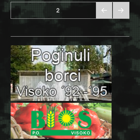
Posts
PAGE
2
PRE
NEX
pagination
VIOU
T
S
PAGE
PAGE