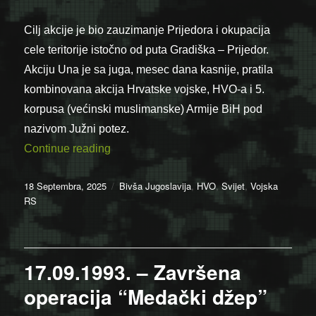
Cilj akcije je bio zauzimanje Prijedora i okupacija
cele teritorije istočno od puta Gradiška – Prijedor.
Akciju Una je sa juga, mesec dana kasnije, pratila
kombinovana akcija Hrvatske vojske, HVO-a i 5.
korpusa (većinski muslimanske) Armije BiH pod
nazivom Južni potez.
“18.09.1995. – Počela operacija Una”
Continue reading
Posted
Categories
18 Septembra, 2025
Bivša Jugoslavija
,
HVO
,
Svijet
,
Vojska
on
RS
17.09.1993. – Završena
operacija “Medački džep”