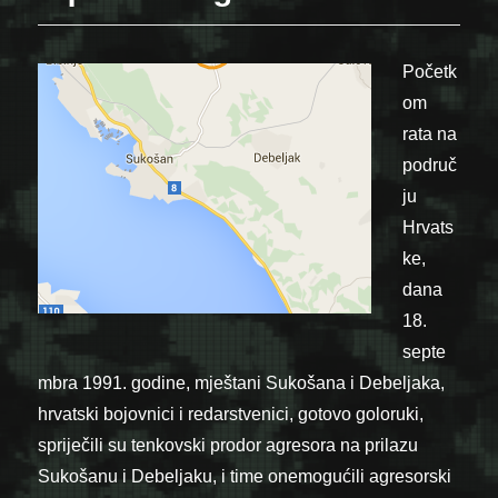
Početk
om
rata na
područ
ju
Hrvats
ke,
dana
18.
septe
mbra 1991. godine, mještani Sukošana i Debeljaka,
hrvatski bojovnici i redarstvenici, gotovo goloruki,
spriječili su tenkovski prodor agresora na prilazu
Sukošanu i Debeljaku, i time onemogućili agresorski