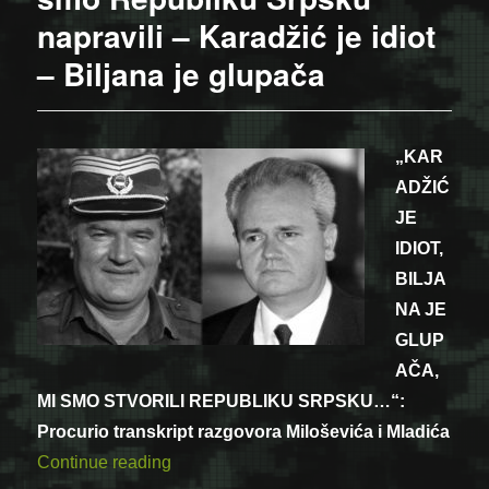
napravili – Karadžić je idiot
– Biljana je glupača
„KAR
ADŽIĆ
JE
IDIOT,
BILJA
NA JE
GLUP
AČA,
MI SMO STVORILI REPUBLIKU SRPSKU…“:
Procurio transkript razgovora Miloševića i Mladića
“Transkript razgovora Miloševića i Mladić
Continue reading