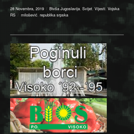
Posted
Categories
28 Novembra, 2019
Bivša Jugoslavija
,
Svijet
,
Vijesti
,
Vojska
on
Tags
RS
milošević
,
republika srpska