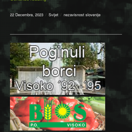
Posted
Categories
Tags
22 Decembra, 2023
Svijet
nezavisnost slovenije
on