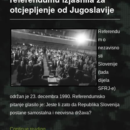
otcjepljenje od Jugoslavije
Referendu
m o
nezavisno
sti
Slovenije
(tada
dijela
SFRJ-e)
održan je 23. decembra 1990. Referendumsko
pitanje glasilo je: Jeste li zato da Republika Slovenija
postane samostalna i neovisna država?
“23.12.1990 – Većina Slovenaca se na ref
Continue reading