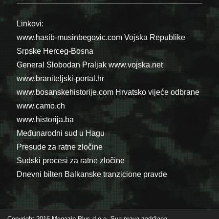
Linkovi:
www.hasib-musinbegovic.com
Vojska Republike
Srpske
Herceg-Bosna
General Slobodan Praljak
www.vojska.net
www.braniteljski-portal.hr
www.bosanskehistorije.com
Hrvatsko vijeće odbrane
www.camo.ch
www.historija.ba
Međunarodni sud u Hagu
Presude za ratne zločine
Sudski procesi za ratne zločine
Dnevni bilten Balkanske tranzicione pravde
Copyright 2016 Magazin Plus d.o.o. Sva prava zadržana.