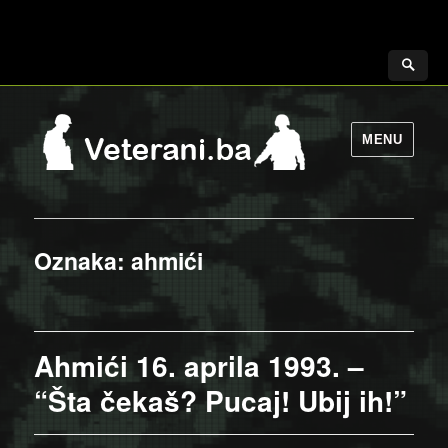
MENU
Oznaka:
ahmići
Ahmići 16. aprila 1993. –
“Šta čekaš? Pucaj! Ubij ih!”