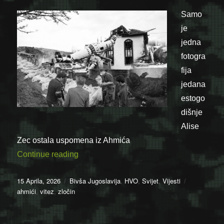
Samo
je
jedna
fotogra
fija
jedana
estogo
dišnje
Alise
Zec ostala uspomena iz Ahmića
“Ahmići 16. aprila 1993. – “Šta čekaš? Puc
Continue reading
Posted
Categories
Tags
15 Aprila, 2026
Bivša Jugoslavija
,
HVO
,
Svijet
,
Vijesti
on
ahmići
,
vitez
,
zločin