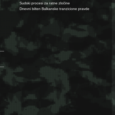
Sudski procesi za ratne zločine
Dnevni bilten Balkanske tranzicione pravde
tona 13. jula 1995.: “Vode žene na silovanje, muškarce ubijaju, 