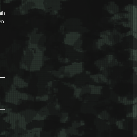
nih
en