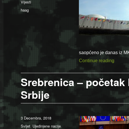
Vijesti
Tags
haag
saopćeno je danas iz M
“Skup u
Continue reading
Srebrenica – početak 
Srbije
Posted
3 Decembra, 2018
on
Categories
Svijet
,
Ujedinjene nacije
,