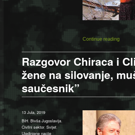
““Tajni
Continue reading
Razgovor Chiraca i Cli
žene na silovanje, muš
saučesnik”
Posted
13 Jula, 2019
on
Categories
BiH
,
Bivša Jugoslavija
,
Civilni sektor
,
Svijet
,
Ujedinjene nacije