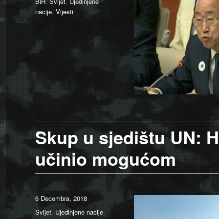
Categories
BiH
,
Svijet
,
Ujedinjene
nacije
,
Vijesti
Skup u sjedištu UN: H
učinio mogućom
Posted
6 Decembra, 2018
on
Categories
Svijet
,
Ujedinjene nacije
,