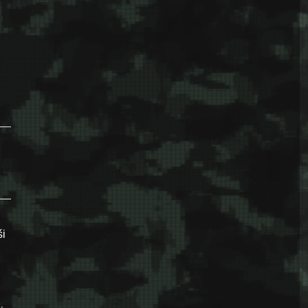
brenica – početak kraja evropske integracije Srbije”
ši