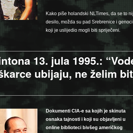
Kako piše holandski NLTimes, da se to ni
desilo, možda su pad Srebrenice i genoc
koji je uslijedio mogli biti spriječeni.
m dogovorom 1995. zaustavljeni napadi na srpske položaje oko 
ntona 13. jula 1995.: “Vod
karce ubijaju, ne želim bit
Dokumenti CIA-e sa kojih je skinuta
osnaka tajnosti i koji su objavljeni u
online biblioteci bivšeg američkog