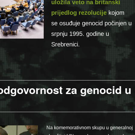
uložila veto na britanski
prijedlog rezolucije
kojom
se osuđuje genocid počinjen u
srpnju 1995. godine u
Srebrenici.
‘ne’ u UN i osporavanje istine o genocidu”
 odgovornost za genocid u
Na komemorativnom skupu u generalnoj