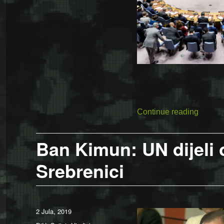
“Rusko 
Continue reading
Ban Kimun: UN dijeli
Srebrenici
Posted
2 Jula, 2019
on