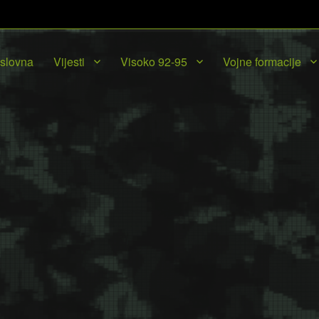
slovna
Vijesti
Visoko 92-95
Vojne formacije