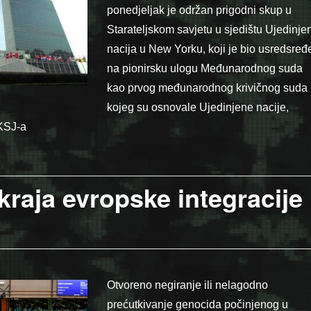
ponedjeljak je održan prigodni skup u
Starateljskom savjetu u sjedištu Ujedinje
nacija u New Yorku, koji je bio usredsređ
na pionirsku ulogu Međunarodnog suda
kao prvog međunarodnog krivičnog suda
kojeg su osnovale Ujedinjene nacije,
KSJ-a
 sjedištu UN: Haški tribunal je pravdu učinio mogućom”
kraja evropske integracije
Otvoreno negiranje ili nelagodno
prećutkivanje genocida počinjenog u