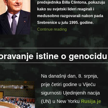
predsjednika Billa Clintona, pokazuju
kako su svjetski lideri reagirali i
međusobno razgovarali nakon pada
Srebrenice u julu 1995. godine.
“Razgovor Chiraca i Clin
Continue reading
oravanje istine o genocidu
Na današnji dan, 8. srpnja,
prije četiri godine u Vijeću
sigurnosti Ujedinjenih nacija
(UN) u New Yorku
Rusija je