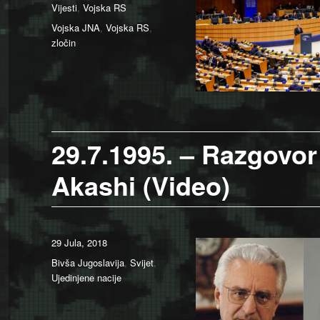
Vijesti
,
Vojska RS
Tags
Vojska JNA
,
Vojska RS
,
zločin
29.7.1995. – Razgovo
Akashi (Video)
Posted
29 Jula, 2018
on
Categories
Bivša Jugoslavija
,
Svijet
,
Ujedinjene nacije