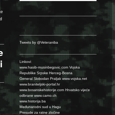
je
id
Srebrenice””
Tweets by @Veteraniba
e
i
Linkovi:
www.hasib-musinbegovic.com
Vojska
Republike Srpske
Herceg-Bosna
General Slobodan Praljak
www.vojska.net
www.braniteljski-portal.hr
www.bosanskehistorije.com
Hrvatsko vijeće
odbrane
www.camo.ch
www.historija.ba
Međunarodni sud u Hagu
Presude za ratne zločine