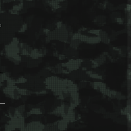
d.
dgovornost za genocid u Srebrenici”