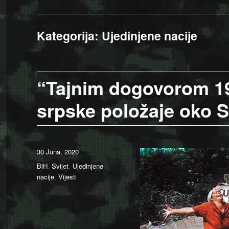
Kategorija:
Ujedinjene nacije
“Tajnim dogovorom 19
srpske položaje oko 
Posted
30 Juna, 2020
on
Categories
BiH
,
Svijet
,
Ujedinjene
nacije
,
Vijesti