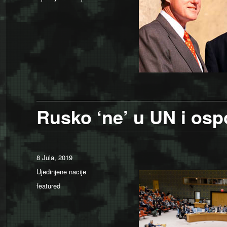
Rusko ‘ne’ u UN i osp
Posted
8 Jula, 2019
on
Categories
Ujedinjene nacije
Tags
featured