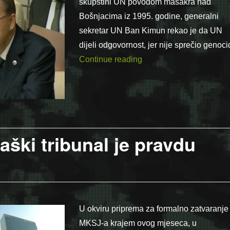
skupštini UN povodom masakra nad
Bošnjacima iz 1995. godine, generalni
sekretar UN Ban Kimun rekao je da UN
dijeli odgovornost, jer nije sprečio genoci
“Ban Kimun: UN dijeli o
Continue reading
aški tribunal je pravdu
U okviru priprema za formalno zatvaranje
MKSJ-a krajem ovog mjeseca, u