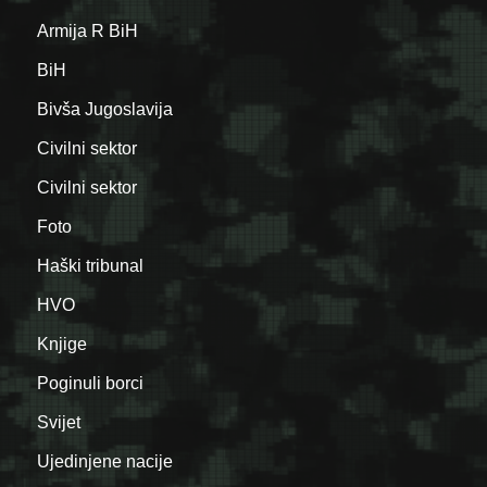
Armija R BiH
BiH
Bivša Jugoslavija
Civilni sektor
Civilni sektor
Foto
Haški tribunal
HVO
Knjige
Poginuli borci
Svijet
Ujedinjene nacije