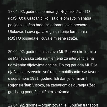
17.04.’92. godine – formiran je Rejonski štab TO
(RJŠTO) u Gračanici koji sa dijelom svojih snaga
posjeda ključno brdo, za odbranu ovih prostora,
Ulukovac I čuva ga, a koga su I prije formiranja
RJŠTO posjedale I čuvale mjesne straže.
20.04.’92. godine – u sastavu MUP-a Visoko formira
se Manevarska četa namjenjena za intervencije na
ugroženim dijelovima općine. Do tog perioda MUP je
ojačan sa rezervnim već ranije mobilisanim sastavom
u septembru 1991. godine. Isti dan je formiran I
Rejonski štab Visoko, sa zadatkom osiguranja užeg
gradskog područja uličnim stražama.
22.04.’92. godine – organizovan je I upućen transport