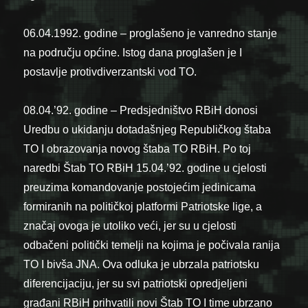
06.04.1992. godine – proglašeno je vanredno stanje
na području općine. Istog dana proglašen je I
postavlje protivdiverzantski vod TO.
08.04.’92. godine – Predsjedništvo RBiH donosi
Uredbu o ukidanju dotadašnjeg Republičkog štaba
TO I obrazovanja novog štaba TO RBiH. Po toj
naredbi Štab TO RBiH 15.04.’92. godine u cjelosti
preuzima komandovanje postojećim jedinicama
formiranih na političkoj platformi Patriotske lige, a
značaj ovoga je utoliko veći, jer su u cjelosti
odbačeni politički temelji na kojima je počivala ranija
TO I bivša JNA. Ova odluka je ubrzala patriotsku
diferencijaciju, jer su svi patriotski opredjeljeni
građani RBiH prihvatili novi Štab TO I time ubrzano