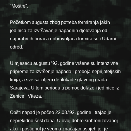
“Moštre”.
Početkom augusta zbog potreba formiranja jakih
jedinica za izvršavanje napadnih djelovanja od
najhrabrijih boraca dobrovoljaca formira se i Udarni
odred.
U mjesecu augustu ’92. godine vršene su intenzivne
pripreme za izvršenje napada i proboja neprijateljskih
linija, a sve sa ciljem deblokade glavnog grada
Sarajeva. U tom periodu u pomoć dolaze i jedinice iz
Zenice i Viteza.
Opšti napad je počeo 22.08.’92. godine i trajao je
neprekidno šest dana. U ovoj dobro sinhronizovanoj
akciji postignut je veoma značajan uspjeh jer je