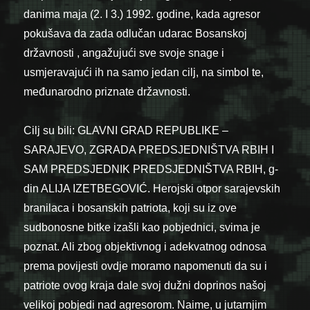
danima maja (2. I 3.) 1992. godine, kada agresor
pokušava da zada odlučan udarac Bosanskoj
državnosti , angažujući sve svoje snage i
usmjeravajući ih na samo jedan cilj, na simbol te,
međunarodno priznate državnosti.
Cilj su bili: GLAVNI GRAD REPUBLIKE –
SARAJEVO, ZGRADA PREDSJEDNIŠTVA RBIH I
SAM PREDSJEDNIK PREDSJEDNIŠTVA RBIH, g-
din ALIJA IZETBEGOVIĆ. Herojski otpor sarajevskih
branilaca i bosanskih patriota, koji su iz ove
sudbonosne bitke izašli kao pobjednici, svima je
poznat. Ali zbog objektivnog i adekvatnog odnosa
prema povijesti ovdje moramo napomenuti da su i
patriote ovog kraja dale svoj dužni doprinos našoj
velikoj pobjedi nad agresorom. Naime, u jutarnjim