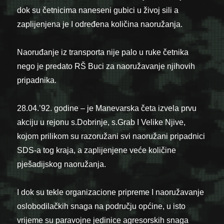
dok su četnicima naneseni gubici u živoj sili a
zaplijenjena je I određena količina naoružanja.
Naoruđanje iz transporta nije palo u ruke četnika
nego je predato RŠ Buci za naoružavanje njihovih
pripadnika.
28.04.’92. godine – je Manevarska četa izvela prvu
akciju u rejonu s.Dobrinje, s.Grab I Velike Njive,
kojom prilikom su razoružani svi naoružani pripadnici
SDS-a tog kraja, a zaplijenjene veće količine
pješadijskog naoružanja.
I dok su tekle organizacione pripreme I naoružavanje
oslobodilačkih snaga na području općine, u isto
vrijeme su paravojne jedinice agresorskih snaga