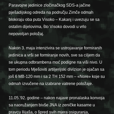
Paravojne jedinice zločinačkog SDS-a jačine
pješadijskog odreda na području Zimče odmah
blokiraju oba puta Visoko – Kakanj i uvezuju se sa
ostalim dijelovima, što Visoko dovodi u vrlo
nepovoljan položaj.
Nakon 3. maja intenzivira se ustrojavanje formiranih
jedinica a vrši se formiranje novih, sve sa ciljem da
se ukupna odbrambena moć podigne na viši nivo. U
tom periodu Mješoviti artiljerijski divizion je ojačan sa
još 6 MB-120 mm i sa 2 TH 152 mm – «Nore» koje su
odmah izvučene na izabrane vatrene položaje.
11.05.'92. godine – nakon najave pronalaska konvoja
sa naoružanjem bivše JNA iz zeničke kasarne u
pravcu Ilijaša, o špred svih mjera osiguranja,