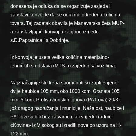
donesena je odluka da se organizuje zasjeda i
zaustavi konvoj te da se oduzme određena količina
tovara. Taj zadatak obavila je Manevarska četa MUP-
a zaustavljajući konvoj u kanjonu između
s.D.Papratnica i s.Dobrinje.
Iz konvoja je uzeta velika količina materijalno-
tehničkih sredstava (MTS-a) zajedno sa vozilima.
Najznačajnije što treba spomenuti su zaplijenjene
dvije haubice 105 mm, oko 1000 kom. Granata 105
mm, 5 kom. Protivavionskih topova (PAT-ova) 20/3 i
još drugog naoružanja i municije. Nažalost, haubice i
PAT-ovi su bili bez zatvarača, ali vrijedni radnici
«Kovine» iz Visokog su izradili nove po uzoru na H-
122 mm.