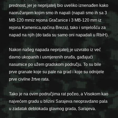
prednost, jer je neprijatelj bio uveliko iznenađen kako
naoružanjem kojim smo ih napali (napali smo ih sa 3
MB-120 mmiz rejona Gračanice i 3 MB-120 mm iz
rejona Kamenica,općina Breza), tako i smjelošću za
napad na njih (do tada su samo oni napadali u RbiH).
Nakon našeg napada neprijatelj je uzvratio iz već
davno ukopanih i usmjerenih oruđa, gađajući
nasumice po užem gradskom području. To su bile
prve granate koje su pale na grad i koje su odnijele
prve civilne žrtve rata.
Tako je na ovim područjima rat počeo, a Visokom kao
najvećem gradu u blizini Sarajeva neopravdano pala
u zadatak deblokada glavnog grada, Sarajeva.