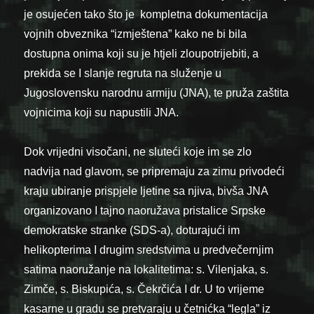
je osujećen tako što je kompletna dokumentacija
vojnih obveznika “izmještena” kako ne bi bila
dostupna onima koji su je htjeli zloupotrijebiti, a
prekida se I slanje regruta na služenje u
Jugoslovensku narodnu armiju (JNA), te pruža zaštita
vojnicima koji su napustili JNA.
Dok vrijedni visočani, ne sluteći koje im se zlo
nadvija nad glavom, se pripremaju za zimu privodeći
kraju ubiranje prispjele ljetine sa njiva, bivša JNA
organizovano I tajno naoružava pristalice Srpske
demokratske stranke (SDS-a), doturajući im
helikopterima I drugim sredstvima u predvečernjim
satima naoružanje na lokalitetima: s. Vilenjaka, s.
Zimče, s. Biskupića, s. Čekrčića I dr. U to vrijeme
kasarne u gradu se pretvaraju u četnićka “legla” iz