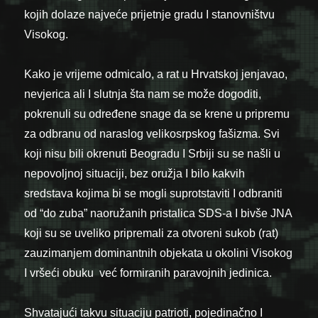
kojih dolaze najveće prijetnje gradu I stanovništvu
Visokog.
Kako je vrijeme odmicalo, a rat u Hrvatskoj jenjavao,
nevjerica ali I slutnja šta nam se može dogoditi,
pokrenuli su određene snage da se krene u pripremu
za odbranu od naraslog velikosrpskog fašizma. Svi
koji nisu bili okrenuti Beogradu I Srbiji su se našli u
nepovoljnoj situaciji, bez oružja I bilo kakvih
sredstava kojima bi se mogli suprotstaviti I odbraniti
od “do zuba” naoružanih pristalica SDS-a I bivše JNA
koji su se uveliko pripremali za otvoreni sukob (rat)
zauzimanjem dominantnih objekata u okolini Visokog
I vršeći obuku već formiranih paravojnih jedinica.
Shvatajući takvu situaciju patrioti, pojedinačno I