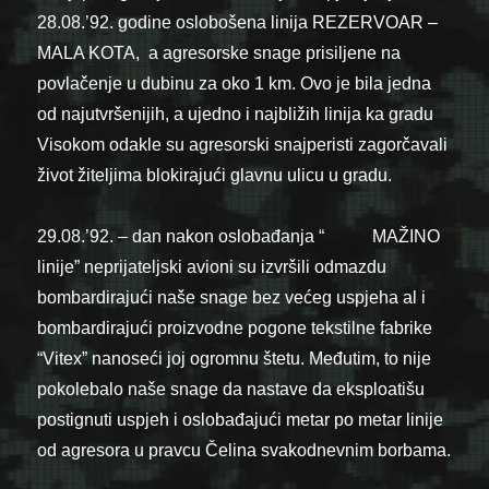
28.08.’92. godine oslobošena linija REZERVOAR –
MALA KOTA, a agresorske snage prisiljene na
povlačenje u dubinu za oko 1 km. Ovo je bila jedna
od najutvršenijih, a ujedno i najbližih linija ka gradu
Visokom odakle su agresorski snajperisti zagorčavali
život žiteljima blokirajući glavnu ulicu u gradu.
29.08.’92. – dan nakon oslobađanja “ MAŽINO
linije” neprijateljski avioni su izvršili odmazdu
bombardirajući naše snage bez većeg uspjeha al i
bombardirajući proizvodne pogone tekstilne fabrike
“Vitex” nanoseći joj ogromnu štetu. Međutim, to nije
pokolebalo naše snage da nastave da eksploatišu
postignuti uspjeh i oslobađajući metar po metar linije
od agresora u pravcu Čelina svakodnevnim borbama.