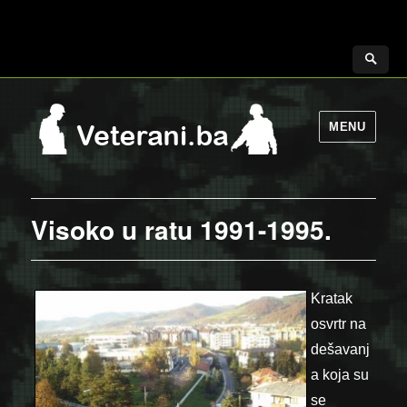
MENU
Visoko u ratu 1991-1995.
Kratak
osvrtr na
dešavanj
a koja su
se