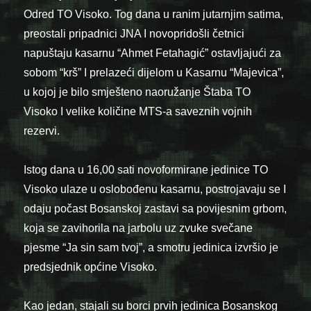
Odred TO Visoko. Tog dana u ranim jutarnjim satima,
preostali pripadnici JNA I novopridošli četnici
napuštaju kasarnu “Ahmet Fetahagić” ostavljajući za
sobom “krš” I prelazeći dijelom u Kasarnu “Majevica”,
u kojoj je bilo smješteno naoružanje Štaba TO
Visoko I velike količine MTS-a saveznih vojnih
rezervi.
Istog dana u 16,00 sati novoformirane jedinice TO
Visoko ulaze u oslobođenu kasarnu, postrojavaju se I
odaju počast Bosanskoj zastavi sa povijesnim grbom,
koja se zavihorila na jarbolu uz zvuke svečane
pjesme “Ja sin sam tvoj”, a smotru jedinica izvršio je
predsjednik općine Visoko.
Kao jedan, stajali su borci prvih jedinica Bosanskog