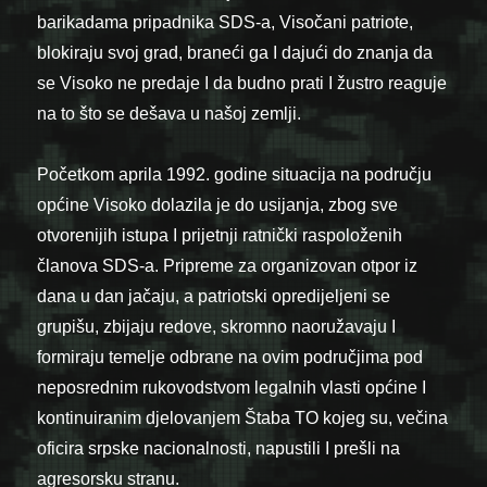
barikadama pripadnika SDS-a, Visočani patriote,
blokiraju svoj grad, braneći ga I dajući do znanja da
se Visoko ne predaje I da budno prati I žustro reaguje
na to što se dešava u našoj zemlji.
Početkom aprila 1992. godine situacija na području
općine Visoko dolazila je do usijanja, zbog sve
otvorenijih istupa I prijetnji ratnički raspoloženih
članova SDS-a. Pripreme za organizovan otpor iz
dana u dan jačaju, a patriotski opredijeljeni se
grupišu, zbijaju redove, skromno naoružavaju I
formiraju temelje odbrane na ovim područjima pod
neposrednim rukovodstvom legalnih vlasti općine I
kontinuiranim djelovanjem Štaba TO kojeg su, večina
oficira srpske nacionalnosti, napustili I prešli na
agresorsku stranu.