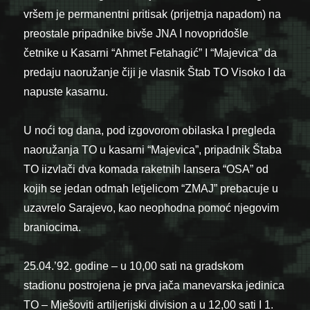
vršem je permanentni pritisak (prijetnja napadom) na
preostale pripadnike bivše JNA I novopridošle
četnike u Kasarni “Ahmet Fetahagić” I “Majevica” da
predaju naoružanje čiji je vlasnik Štab TO Visoko I da
napuste kasarnu.
U noći tog dana, pod izgovorom obilaska I pregleda
naoružanja TO u kasarni “Majevica”, pripadnik Štaba
TO iizvlači dva komada raketnih lansera “OSA” od
kojih se jedan odmah letjelicom “ZMAJ” prebacuje u
uzavrelo Sarajevo, kao neophodna pomoć njegovim
braniocima.
25.04.’92. godine – u 10,00 sati na gradskom
stadionu postrojena je prva jača manevarska jedinica
TO – Mješoviti artiljerijski division a u 12,00 sati I 1.