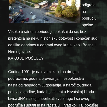
odigrala
na
području
općine
Visoko u ratnom periodu je pokušaj da se, bez
pretenzija na neku historijsku gotovost i konačan sud,
odslika doprinos u odbrani ovog kraja, kao i Bosne i
Hercegovine.
KAKO JE POČELO?
Godina 1991. je na ovom, kao I na drugim
područjima, godina previranja I nespokojstva
nastalog raspadom Jugoslabije, a naročito, druga
polovica godine, kada bijesni rat u Hrvatskoj I kada
bivša JNA nastoji mobilisati sve snage I sa ovog
područja I uputiti ih na ratišta u Hrvatskoj. Taj pokušaj