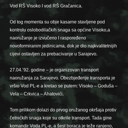
Vod RŠ Visoko I vod RŠ Gračanica.
Od tog momenta su obje kasarne stavljene pod
kontrolu oslobodilačkih snaga sa općine Visoko,a
naoružanje je izvučeno I raspoređeno
novoformiranim jedinicama, dok je dio najkvalitetnijih
cijevi ostavljen za prebacivanje u Sarajevo.
27.04.’92. godine – je organizovan transport
naoružanja za Sarajevo. Obezbjeđenje transporta je
vršio Vod PL-e a kretao se putem: Visoko – Goduša –
Vela – Crkvica – Ahatovići.
Tom prilikom dolazi do prvog oružanog okršaja protiv
četnićkih snaga koje su otkrile transport. Tada gine
komandir Voda PL-e, a šest boraca je teže ranjeno,