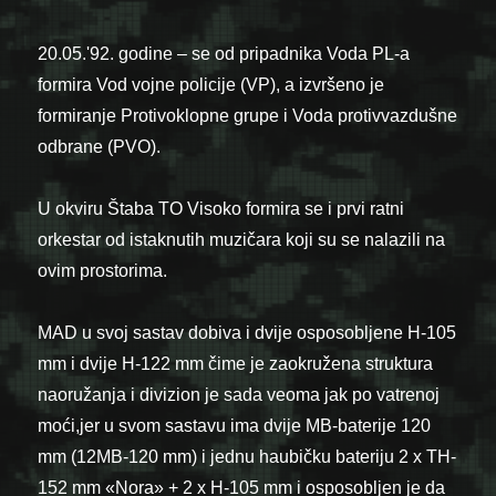
20.05.'92. godine – se od pripadnika Voda PL-a
formira Vod vojne policije (VP), a izvršeno je
formiranje Protivoklopne grupe i Voda protivvazdušne
odbrane (PVO).
U okviru Štaba TO Visoko formira se i prvi ratni
orkestar od istaknutih muzičara koji su se nalazili na
ovim prostorima.
MAD u svoj sastav dobiva i dvije osposobljene H-105
mm i dvije H-122 mm čime je zaokružena struktura
naoružanja i divizion je sada veoma jak po vatrenoj
moći,jer u svom sastavu ima dvije MB-baterije 120
mm (12MB-120 mm) i jednu haubičku bateriju 2 x TH-
152 mm «Nora» + 2 x H-105 mm i osposobljen je da