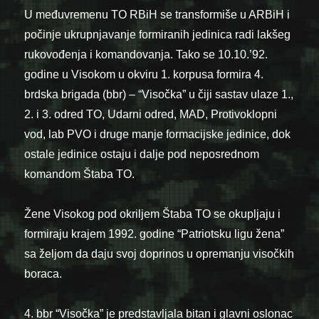
U međuvremenu TO RBiH se transformiše u ARBiH i
počinje ukrupnjavanje formiranih jedinica radi lakšeg
rukovođenja i komandovanja. Tako se 10.10.’92.
godine u Visokom u okviru 1. korpusa formira 4.
brdska brigada (bbr) – “Visočka” u čiji sastav ulaze 1.,
2. i 3. odred TO, Udarni odred, MAD, Protivoklopni
vod, lab PVO i druge manje formacijske jedinice, dok
ostale jedinice ostaju i dalje pod neposrednom
komandom Štaba TO.
Žene Visokog pod okriljem Štaba TO se okupljaju i
formiraju krajem 1992. godine “Patriotsku ligu žena”
sa željom da daju svoj doprinos u opremanju visočkih
boraca.
4. bbr “Visočka” je predstavljala bitan i glavni oslonac