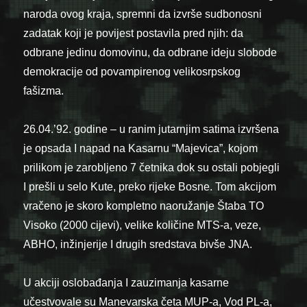
naroda ovog kraja, spremni da izvrše sudbonosni
zadatak koji je povijest postavila pred njih: da
odbrane jedinu domovinu, da odbrane ideju slobode
demokracije od povampirenog velikosrpskog
fašizma.
26.04.’92. godine – u ranim jutarnjim satima izvršena
je opsada I napad na Kasarnu “Majevica”, kojom
prilikom je zarobljeno 7 četnika dok su ostali pobjegli
I prešli u selo Kute, preko rijeke Bosne. Tom akcijom
vračeno je skoro kompletno naoružanje Štaba TO
Visoko (2000 cijevi), velike količine MTS-a, veze,
ABHO, inžinjerije I drugih sredstava bivše JNA.
U akciji oslobađanja I zauzimanja kasarne
učestvovale su Manevarska četa MUP-a, Vod PL-a,