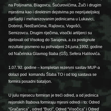
na Poljinama, Blagovcu, Šućurovićima, Žuči i drugim
mjestima kao i direktnim dejstvima po neprijateljskoj
pješadiji i mehanizovanim jedinicama u Lukavici,
Dobrinji, Nedžarićima, Rajlovcu, Vogošći,
Semizovcu. Drugim riječima, visočki artiljerci su
djelovali od Visokog do Sarajeva, a za postignute
rezultate pismeno su pohvaljeni 24.juna.1992. godine
od Načelnika Glavnog štaba (GŠ), Sefera Halilovića.
1.07.'92. godine – kompletan rezervni sastav MUP-a
dolazi pod komandu Štaba TO i od tog sastava se
formira posadni bataljon.
U julu mjesecu formiran je treći odred, a od jedinica
rejonskih štabova formiraju mjesni odredi i to: Odred
“Gračanica” , odred “Buci”, Odred “Visočica” i Odred