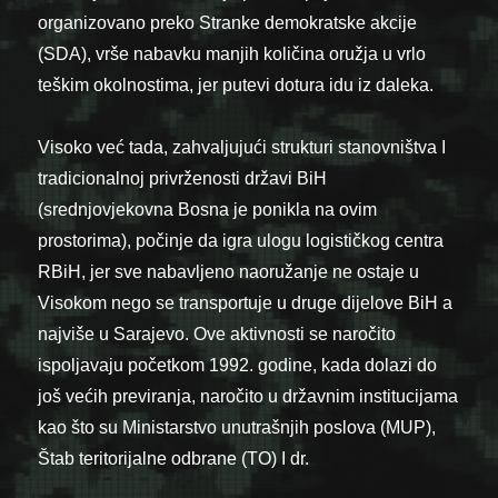
organizovano preko Stranke demokratske akcije
(SDA), vrše nabavku manjih količina oružja u vrlo
teškim okolnostima, jer putevi dotura idu iz daleka.
Visoko već tada, zahvaljujući strukturi stanovništva I
tradicionalnoj privrženosti državi BiH
(srednjovjekovna Bosna je ponikla na ovim
prostorima), počinje da igra ulogu logističkog centra
RBiH, jer sve nabavljeno naoružanje ne ostaje u
Visokom nego se transportuje u druge dijelove BiH a
najviše u Sarajevo. Ove aktivnosti se naročito
ispoljavaju početkom 1992. godine, kada dolazi do
još većih previranja, naročito u državnim institucijama
kao što su Ministarstvo unutrašnjih poslova (MUP),
Štab teritorijalne odbrane (TO) I dr.