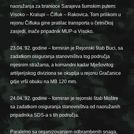
naoružanja za branioce Sarajeva šumskim putem:
Visoko – Kralupi – Čifluk – Rakovica. Tom prilikom u
rejonu Čifluka gine pratilac transporta u četničkoj
zasjedi, inače pripadnik MUP-a Visoko.
23.04.’92. godine – formiran je Rejonski štab Buci, sa
zadatkom osiguranja stanovništva tog područja
mjesnim stražama, a komandni kadar Mješovitog
artiljerijskog diviziona se okuplja u rejonu Gračanice
gdje vrši obuku na MB 120 mm.
24.04.’92. godine – formiran je rejonski štab Moštre
sa zadatkom osiguranja stanovništva od naoružanih
pripadnika SDS-a s tih područja.
Paralelno sa organizovanjem odbrambenih snaga,