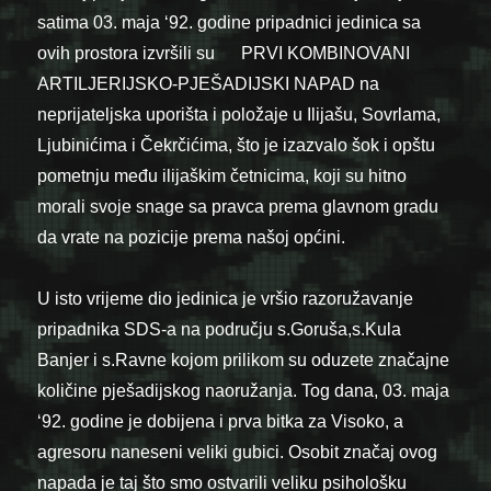
satima 03. maja ‘92. godine pripadnici jedinica sa
ovih prostora izvršili su PRVI KOMBINOVANI
ARTILJERIJSKO-PJEŠADIJSKI NAPAD na
neprijateljska uporišta i položaje u Ilijašu, Sovrlama,
Ljubinićima i Čekrčićima, što je izazvalo šok i opštu
pometnju među ilijaškim četnicima, koji su hitno
morali svoje snage sa pravca prema glavnom gradu
da vrate na pozicije prema našoj općini.
U isto vrijeme dio jedinica je vršio razoružavanje
pripadnika SDS-a na području s.Goruša,s.Kula
Banjer i s.Ravne kojom prilikom su oduzete značajne
količine pješadijskog naoružanja. Tog dana, 03. maja
‘92. godine je dobijena i prva bitka za Visoko, a
agresoru naneseni veliki gubici. Osobit značaj ovog
napada je taj što smo ostvarili veliku psihološku