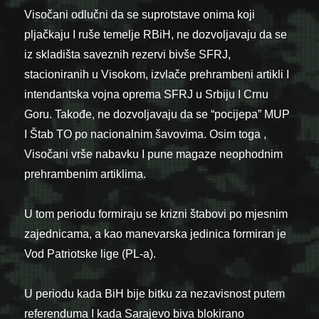
Visočani odlučni da se suprotstave onima koji
pljačkaju I ruše temelje RBiH, ne dozvoljavaju da se
iz skladišta saveznih rezervi bivše SFRJ,
stacioniranih u Visokom, izvlače prehrambeni artikli I
intendantska vojna oprema SFRJ u Srbiju I Crnu
Goru. Takođe, ne dozvoljavaju da se “pocijepa” MUP
I Štab TO po nacionalnim šavovima. Osim toga ,
Visočani vrše nabavku I pune magaze neophodnim
prehrambenim artiklima.
U tom periodu formiraju se krizni štabovi po mjesnim
zajednicama, a kao manevarska jedinica formiran je
Vod Patriotske lige (PL-a).
U periodu kada BiH bije bitku za nezavisnost putem
referenduma I kada Sarajevo biva blokirano