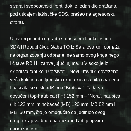
stvarali svebosanski front, dok je jedan dio građana,
pod uticajem fašističke SDS, prešao na agresorsku
stranu.
U ovom periodu u gradu su prisutrni I neki čelnici
SDA I Republičkog štaba TO Iz Sarajeva koji pomažu
na organizovanju odbrane, ne samo ovog kraja nego
I čitave RBiH I zahvaljujući njima, u Visoko je iz
skladišta fabrike “Bratstvo” – Novi Travnik, dovezena
veća količina artiljerijskih oruđa koja su bila izrađena
I nalazila se u skladištima “Bratstva”. Tada su
dovučeni top-haubica (TH) 152 mm – “Nora”, haubica
(H) 122 mm, minobacač (MB) 120 mm, MB 82 mm I
MB- 60 mm, što je omogučilo da jedinice ovog I
drugih krajeva budu naoružane I artiljerijskim
naoružanjem.