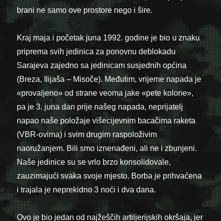
brani ne samo ove prostore nego i šire.
Kraj maja i početak juna 1992. godine je bio u znaku
priprema svih jedinica za ponovnu deblokadu
Sarajeva zajedno sa jedinicam susjednih općina
(Breza, Ilijaša – Misoče). Međutim, vrijeme napada je
«provaljeno» od strane veoma jake «pete kolone»,
pa je 3. juna dan prije našeg napada, neprijatelj
napao naše položaje višecijevnim bacačima raketa
(VBR-ovima) i svim drugim raspoloživim
naoružanjem. Bili smo iznenađeni, ali ne i zbunjeni.
Naše jedinice su se vrlo brzo konsolidovale,
zauzimajući svaka svoje mjesto. Borba je prihvaćena
i trajala je neprekidno 3 noći i dva dana.
Ovo je bio jedan od najžeščih artiljerijskih okršaja, jer