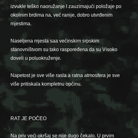
izvukle teško naoružanje I zauzimajući položaje po
okolnim brdima na, već ranije, dobro utvrđenim
mjestima.
Naseljena mjesta saa većinskim srpskim
stanovništvom su tako raspoređena da su Visoko
doveli u poluokruženje.
Napetost je sve više rasla a ratna atmosfera je sve
više pritiskala kompletnu općinu.
RAT JE POČEO
Na priv veći okršaj se nije dugo čekalo. U prvim