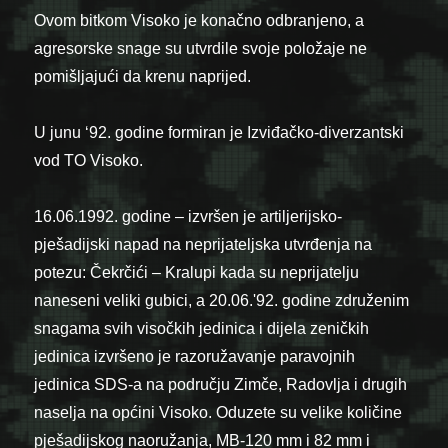
Ovom bitkom Visoko je konačno odbranjeno, a
agresorske snage su utvrdile svoje položaje ne
pomišljajući da krenu naprijed.
U junu ‘92. godine formiran je Izviđačko-diverzantski
vod TO Visoko.
16.06.1992. godine – izvršen je artiljerijsko-
pješadijski napad na neprijateljska utvrđenja na
potezu: Čekrčići – Kralupi kada su neprijatelju
naneseni veliki gubici, a 20.06.'92. godine združenim
snagama svih visočkih jedinica i dijela zeničkih
jedinica izvršeno je razoružavanje paravojnih
jedinica SDS-a na području Zimče, Radovlja i drugih
naselja na općini Visoko. Oduzete su velike količine
pješadijskog naoružanja, MB-120 mm i 82 mm i