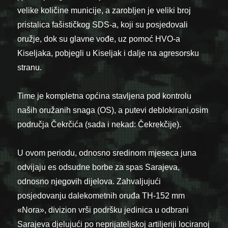
velike količine municije, a zarobljen je veliki broj
pristalica fašističkog SDS-a, koji su posjedovali
oružje, dok su glavne vođe, uz pomoć HVO-a
Kiseljaka, pobjegli u Kiseljak i dalje na agresorsku
stranu.
Time je kompletna općina stavljena pod kontrolu
naših oružanih snaga (OS), a putevi deblokirani,osim
područja Čekrčića (sada i nekad: Čekrekčije).
U ovom periodu, odnosno sredinom mjeseca juna
odvijaju es odsudne borbe za spas Sarajeva,
odnosno njegovih dijelova. Zahvaljujući
posjedovanju dalekometnih oruđa TH-152 mm
«Nora», divizion vrši podršku jedinica u odbrani
Sarajeva djelujući po neprijateljskoj artiljeriji lociranoj