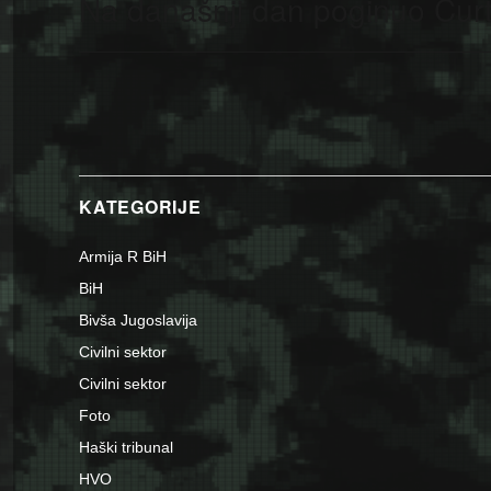
Na današnji dan poginuo Čurt
Next
post:
KATEGORIJE
Armija R BiH
BiH
Bivša Jugoslavija
Civilni sektor
Civilni sektor
Foto
Haški tribunal
HVO