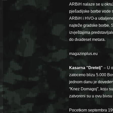
ARBiH nalaze se u okruže
pješadijske borbe vode se
ARBiH i HVO-a udaljene
najteže gradske borbe. Sv
izvještajima predstavljal
do dvadeset metara.
magazinplus.eu
Kasarna “Dretelj”
– U o
zatoceno blizu 5.000 Bos
jednom danu je dovedeno 
“Knez Domagoj”, koju su 
zatvoreni su u ovu bivsu
Pocetkom septembra 1993