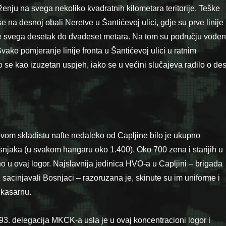
nju na svega nekoliko kvadratnih kilometara teritorije. Teške
 na desnoj obali Neretve u Šantićevoj ulici, gdje su prve linije
 svega desetak do dvadeset metara. Na tom su području vođe
ako pomjeranje linije fronta u Šantićevoj ulici u ratnim
o se kao izuzetan uspjeh, iako se u većini slučajeva radilo o des
vom skladistu nafte nedaleko od Capljine bilo je ukupno
njaka (u svakom hangaru oko 1.400). Oko 700 zena i starijih u
u ovaj logor. Najslavnija jedinica HVO-a u Capljini – brigada
sacinjavali Bosnjaci – razoruzana je, skinute su im uniforme i
 kasarnu.
. delegacija MKCK-a usla je u ovaj koncentracioni logor i