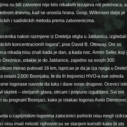
ima su bili zatvoreni nije bilo nikakvih lezajeva niti pokrivaca, a
jednom dnevno, kad se unosila hrana. Gosp. Wilkinson dalje je
tickih i sadistickih metoda prema zatvorenicima.
ocenika nakon razmjene iz Dretelja stigla u Jablanicu, izgledali
stickih koncentracionih logora”, pise David B. Ottoway. Oni su
ca nikada nisu znali kada je dan, a kada noc. Armin Sefer, koji 
 Dreznice, odakle je do Jablanice, zajedno sa svojih 300
zikom morao putovati 16 km, ispricao je da je iza njega u Dretel
ra ostalo 2.000 Bosnjaka, te da ih bojovnici HVO-a sve odreda
e logorase navode da tuku i dave svoje drugove. Ocevici isti
i skeleti – obrijanih glava, otrcani i potpuno izgubljeni. Svi oni
ih su prognani Bosnjaci, kako je istakao logoras Avdo Demirovic
vota u capljinskim logorima zatocenici psihicki nisu mogli izdrzat
i nisu imali milosti: njihovim su se stanjem koristili kako bi sto