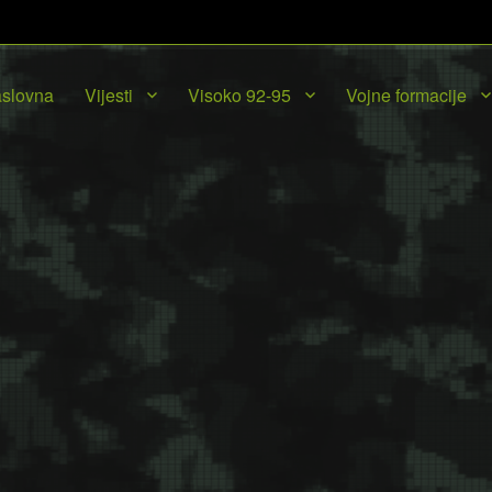
slovna
Vijesti
Visoko 92-95
Vojne formacije