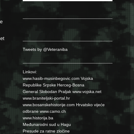
ne
et
Tweets by @Veteraniba
Linkovi:
www.hasib-musinbegovic.com
Vojska
Republike Srpske
Herceg-Bosna
General Slobodan Praljak
www.vojska.net
www.braniteljski-portal.hr
www.bosanskehistorije.com
Hrvatsko vijeće
odbrane
www.camo.ch
www.historija.ba
Međunarodni sud u Hagu
Presude za ratne zločine