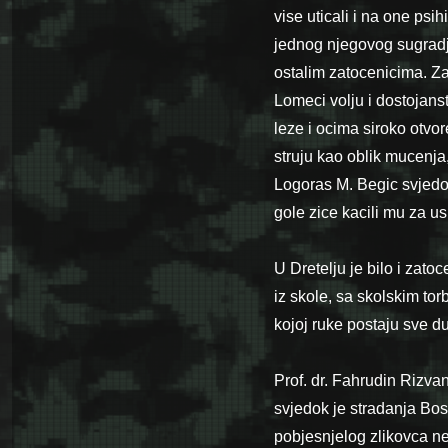
vise uticali i na one psi
jednog njegovog sugradj
ostalim zatocenicima. Za n
Lomeci volju i dostojanst
leze i ocima siroko otvo
struju kao oblik mucenja, 
Logoras M. Begic svjedoci
gole zice kacili mu za usi
U Dretelju je bilo i zat
iz skole, sa skolskim tor
kojoj ruke postaju sve du
Prof. dr. Fahrudin Rizv
svjedok je stradanja Bos
pobjesnjelog zlikovca n