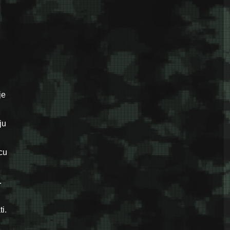
je
ju
cu
.
i.