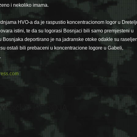
ozeno i nekoliko imama.
dnjama HVO-a da je raspustio koncentracionom logor u Dretelj
ovara istini, te da su logorasi Bosnjaci bili samo premjesteni u
u Bosnjaka deportirano je na jadranske otoke odakle su raseljen
su ostali bili prebaceni u koncentracione logore u Gabeli,
.
ress.com
a visočkih HEROJA