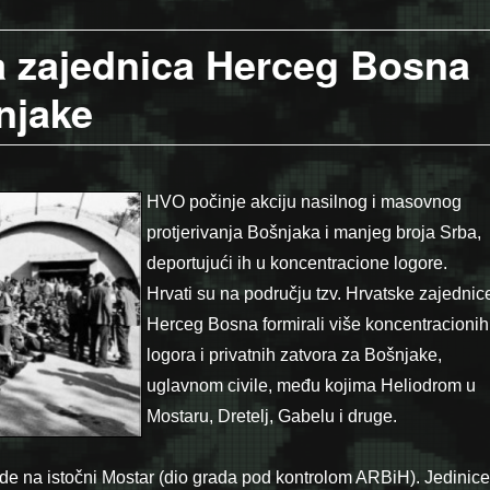
ka zajednica Herceg Bosna
njake
HVO počinje akciju nasilnog i masovnog
protjerivanja Bošnjaka i manjeg broja Srba,
deportujući ih u koncentracione logore.
Hrvati su na području tzv. Hrvatske zajednic
Herceg Bosna formirali više koncentracionih
logora i privatnih zatvora za Bošnjake,
uglavnom civile, među kojima Heliodrom u
Mostaru, Dretelj, Gabelu i druge.
e na istočni Mostar (dio grada pod kontrolom ARBiH). Jedinice