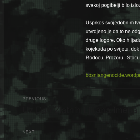
svakoj pogibelji bilo izl
Usprkos svojedobnim tvr
utvrdjeno je da to ne odg
druge logore. Oko hiljad
kojekuda po svijetu, dok 
Rodocu, Prozoru i Stocu
bosniangenocide.wordp
Navigacija
PREVIOUS
članaka
Uz Dan Zlatnih Ljiljana imen
Previous
post:
NEXT