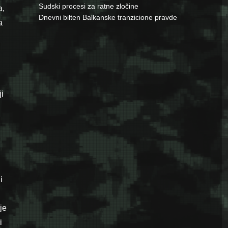
Sudski procesi za ratne zločine
a,
Dnevni bilten Balkanske tranzicione pravde
a
i
i
je
i