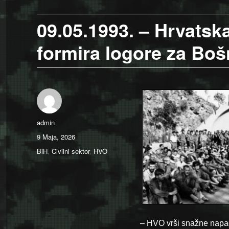
09.05.1993. – Hrvats
formira logore za Boš
Author
admin
Posted
9 Maja, 2026
on
Categories
BiH
,
Civilni sektor
,
HVO
– HVO vrši snažne napad