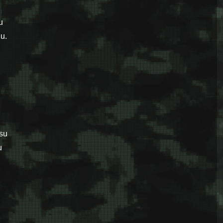
u
ju.
 su
u