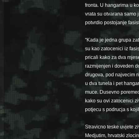
fronta. U hangarima u koj
vrata su otvarana samo 
potvrdio postojanje fasis
“Kada je jedna grupa zat
su kao zatocenici iz fasi
pricali kako za dva mjese
razmijenjen i doveden do
drugova, pod najvecim ri
u dva tunela i pet hanga
muce. Dusevno poremecen
kako su ovi zatocenici ziv
potjecu s podrucja s koj
Stravicno teske uvjete zi
Medjutim, hrvatski zlocinc