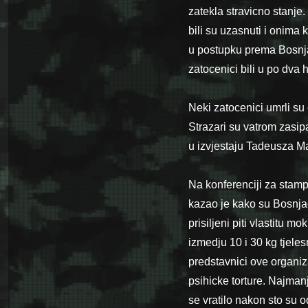
zatekla stravicno stanje.
bili su uzasnuti i onima 
u postupku prema Bosnja
zatocenici bili u po dva 
Neki zatocenici umrli s
Strazari su vatrom zasipa
u izvjestaju Tadeusza M
Na konferenciji za stam
kazao je kako su Bosnjac
prisiljeni piti vlastitu 
izmedju 10 i 30 kg tjeles
predstavnici ove organiza
psihicke torture. Najmanj
se vratilo nakon sto su o