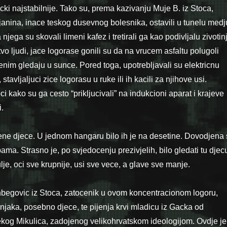
hicki najstabilnije. Tako su, prema kazivanju Muje B. iz Stoca,
anina, inace teskog dusevnog bolesnika, ostavili u tunelu medj
jega su skovali limeni kafez i tretirali ga kao podivljalu zivotin
vo ljudi, jace logorase gonili su da na vrucem asfaltu polugoli
renim gledaju u sunce. Pored toga, upotrebljavali su elektricnu
stavljaljuci zice logorasu u ruke ili ih kacili za njihove usi.
 kako su ga cesto “prikljucivali” na indukcioni aparat i krajeve
.
ocene djece. U jednom hangaru bilo ih je na desetine. Dovodjena
bama. Strasno je, po svjedocenju prezivjelih, bilo gledati tu djec
lje, oci sve krupnije, usi sve vece, a glave sve manje.
anbegovic iz Stoca, zatocenik u ovom koncentracionom logoru,
njaka, posebno djece, te pijenja krvi mladicu iz Gacka od
ekog Mikulica, zadojenog velikohrvatskom ideologijom. Ovdje je