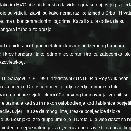
 Iako im HVO nije ni dopustio da vide logorase najlosijeg izgled
koje su vidjeli. Izjavili su kako nema razlike izmedju Srba i Hrvat
cima u koncentracionim logorima. Kazali su, takodjer, da su
hangara i tunela za oruzje.
u od dehidriranosti pod metalnim krovom podzemnog hangara.
li krov hangara i tako jednom tesko ranili trojicu zatocenika, stoj
azovietskog.
pu u Sarajevu 7. 9. 1993. predstavnik UNHCR-a Roy Wilkinson
i zatoceni u Dretelju muceni gladju i zedju; mnogi su bili
mokracu da bi prezivjeli; tokom 60-dnevnog tamnovanja izgubili su
ne tezine, a kad su ih nakon oslobodjenja kod Jablanice posjetil
cije, uvjerili su se da mnogi imaju teske posljedice fizicke i
e 30 Bosnjaka iz te grupe umrlo je u Dretelju, a vise desetina ni
dvedeni u nepoznatom pravcu, vjerovatno u zivi stit na prvoj linij