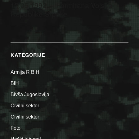
12.05.1992. – Formirana Vojska
Next
post:
Republike Srpske
KATEGORIJE
Armija R BiH
BiH
Bivša Jugoslavija
Civilni sektor
Civilni sektor
Foto