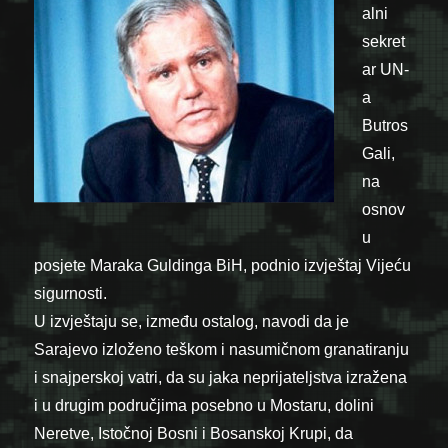
alni
sekret
ar UN-
a
Butros
Gali,
na
osnov
u
posjete Maraka Guldinga BiH, podnio izvještaj Vijeću
sigurnosti.
U izvještaju se, između ostalog, navodi da je
Sarajevo izloženo teškom i nasumičnom granatiranju
i snajperskoj vatri, da su jaka neprijateljstva izražena
i u drugim područjima posebno u Mostaru, dolini
Neretve, Istočnoj Bosni i Bosanskoj Krupi, da