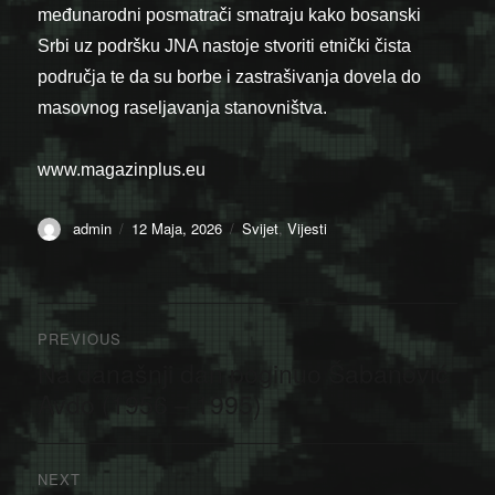
međunarodni posmatrači smatraju kako bosanski
Srbi uz podršku JNA nastoje stvoriti etnički čista
područja te da su borbe i zastrašivanja dovela do
masovnog raseljavanja stanovništva.
www.magazinplus.eu
Author
Posted
Categories
admin
12 Maja, 2026
Svijet
,
Vijesti
on
Navigacija
PREVIOUS
članaka
Na današnji dan poginuo Šabanović
Previous
post:
Avdo (1956 – 1995)
NEXT