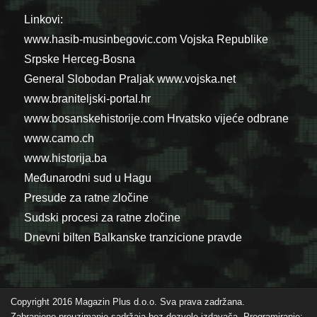
Linkovi:
www.hasib-musinbegovic.com
Vojska Republike
Srpske
Herceg-Bosna
General Slobodan Praljak
www.vojska.net
www.braniteljski-portal.hr
www.bosanskehistorije.com
Hrvatsko vijeće odbrane
www.camo.ch
www.historija.ba
Međunarodni sud u Hagu
Presude za ratne zločine
Sudski procesi za ratne zločine
Dnevni bilten Balkanske tranzicione pravde
Copyright 2016 Magazin Plus d.o.o. Sva prava zadržana.
Zabranjeno preuzimanje sadržaja bez dozvole izdavača. Programiranje: