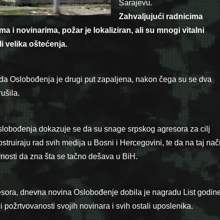
Sarajevu.
Zahvaljujući radnicima
a i novinarima, požar je lokaliziran, ali su mnogi vitalni
li velika oštećenja.
ada Oslobođenja je drugi put zapaljena, nakon čega su se dva
ušila.
lobođenja dokazuje se da su snage srpskog agresora za cilj
truiraju rad svih medija u Bosni i Hercegovini, te da na taj nač
nosti da zna šta se tačno dešava u BiH.
esora, dnevna novina Oslobođenje dobila je nagradu List godin
i požrtvovanosti svojih novinara i svih ostali uposlenika.