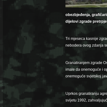
obezbjeđenja, grafičarim
dijelovi zgrade pretrpje
Tri mjeseca kasnije zgr
nebodera ovog zdanja sr
Granatiranjem zgrade Os
imale da onemoguće i ops
onemoguće svjetskoj jav
Uprkos granatiranju agr
svijetu 1992, zahvaljujuć