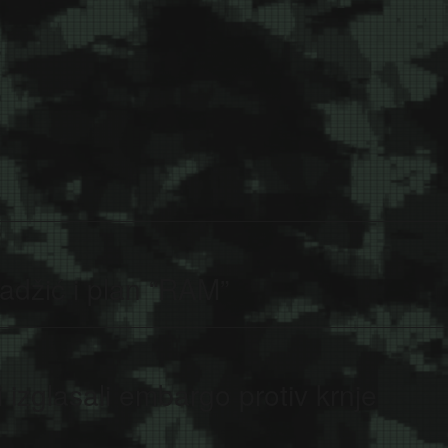
adžić i plan “RAM”
 izglasali embargo protiv krnje