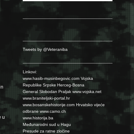
Tweets by @Veteraniba
Linkovi:
www.hasib-musinbegovic.com
Vojska
Republike Srpske
Herceg-Bosna
in
General Slobodan Praljak
www.vojska.net
www.braniteljski-portal.hr
www.bosanskehistorije.com
Hrvatsko vijeće
odbrane
www.camo.ch
e u
www.historija.ba
Međunarodni sud u Hagu
Presude za ratne zločine