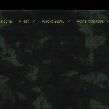
slovna
Vijesti
Visoko 92-95
Vojne formacije