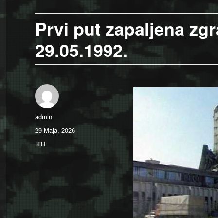
Prvi put zapaljena zg
29.05.1992.
Author
admin
Posted
29 Maja, 2026
on
Categories
BiH