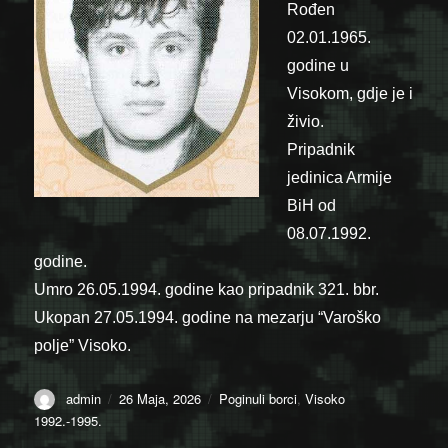
Rođen
02.01.1965.
godine u
Visokom, gdje je i
živio.
Pripadnik
jedinica Armije
BiH od
08.07.1992.
godine.
Umro 26.05.1994. godine kao pripadnik 321. bbr.
Ukopan 27.05.1994. godine na mezarju “Varoško
polje” Visoko.
Author
Posted
Categories
admin
26 Maja, 2026
Poginuli borci
,
Visoko
on
1992.-1995.