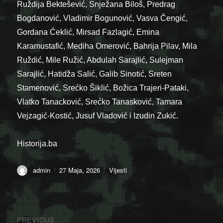
Ruždija Bektešević, Snježana Biloš, Predrag
Bogdanović, Vladimir Bogunović, Vasva Čengić,
Gordana Ćeklić, Mirsad Fazlagić, Emina
Karamustafić, Mediha Omerović, Bahrija Pilav, Mila
Ruždić, Mile Ružić, Abdulah Sarajlić, Sulejman
Sarajlić, Hatidža Salić, Galib Sinotić, Sreten
Stamenović, Srećko Šiklić, Božica Trajeri-Pataki,
Vlatko Tanacković, Srećko Tanasković, Tamara
Vejzagić-Kostić, Jusuf Vladović i Izudin Zukić.
Historija.ba
Author
Posted
Categories
admin
27 Maja, 2026
Vijesti
on
Navigacija
PREVIOUS