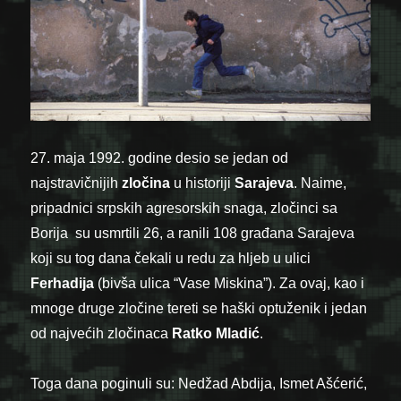
27. maja 1992. godine desio se jedan od
najstravičnijih
zločina
u historiji
Sarajeva
. Naime,
pripadnici srpskih agresorskih snaga,
zločinci sa
Borija su usmrtili 26, a ranili 108 građana Sarajeva
koji su tog dana čekali u redu za hljeb u ulici
Ferhadija
(bivša ulica “Vase Miskina”). Za ovaj, kao i
mnoge druge zločine tereti se haški optuženik i jedan
od najvećih zločinaca
Ratko Mladić
.
Toga dana poginuli su: Nedžad Abdija, Ismet Ašćerić,