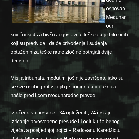
osnovan
Međunar
odni
krivični sud za bivšu Jugoslaviju, teško da je bilo onih
koji su predviđali da će privođenja i suđenja
optuženih za teške ratne zločine potrajati dvije
decenije.
Misija tribunala, međutim, još nije završena, iako su
se sve osobe protiv kojih je podignuta optužnica
našle pred licem međunarodne pravde.
Izrečene su presude 134 optuženih, 24 čekaju
izricanje prvostepene presude ili odluku žalbenog
vijeća, a posljednjoj trojici – Radovanu Karadžiću,
Ratku Mladiću i Goranu Hadžiću – upravo se sudi.