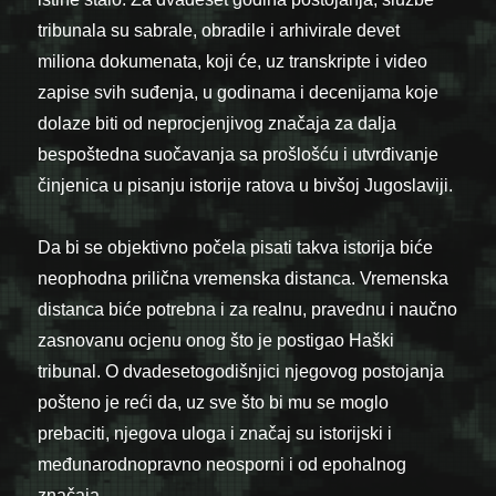
tribunala su sabrale, obradile i arhivirale devet
miliona dokumenata, koji će, uz transkripte i video
zapise svih suđenja, u godinama i decenijama koje
dolaze biti od neprocjenjivog značaja za dalja
bespoštedna suočavanja sa prošlošću i utvrđivanje
činjenica u pisanju istorije ratova u bivšoj Jugoslaviji.
Da bi se objektivno počela pisati takva istorija biće
neophodna prilična vremenska distanca. Vremenska
distanca biće potrebna i za realnu, pravednu i naučno
zasnovanu ocjenu onog što je postigao Haški
tribunal. O dvadesetogodišnjici njegovog postojanja
pošteno je reći da, uz sve što bi mu se moglo
prebaciti, njegova uloga i značaj su istorijski i
međunarodnopravno neosporni i od epohalnog
značaja.