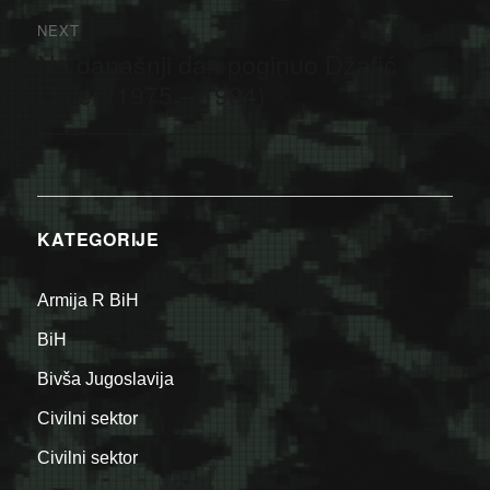
NEXT
Na današnji dan poginuo Džafić
Next
post:
Omer (1975 – 1994)
KATEGORIJE
Armija R BiH
BiH
Bivša Jugoslavija
Civilni sektor
Civilni sektor