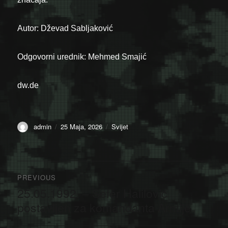
Autor: Dževad Sabljaković
Odgovorni urednik: Mehmed Smajić
dw.de
Author
Posted
Categories
admin
25 Maja, 2026
Svijet
on
Navigacija
PREVIOUS
članaka
25.05.1992. – Sefer Halilović
Previous
post:
postavljen za komandanta Armije