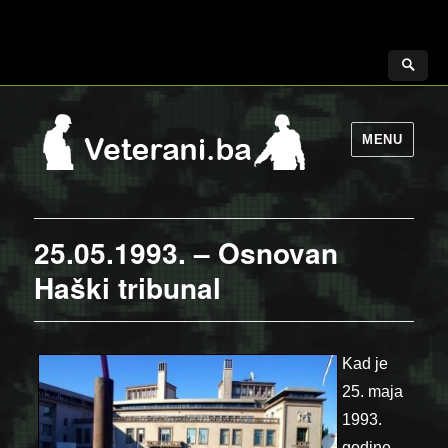
MENU
25.05.1993. – Osnovan
Haški tribunal
Kad je
25. maja
1993.
godine