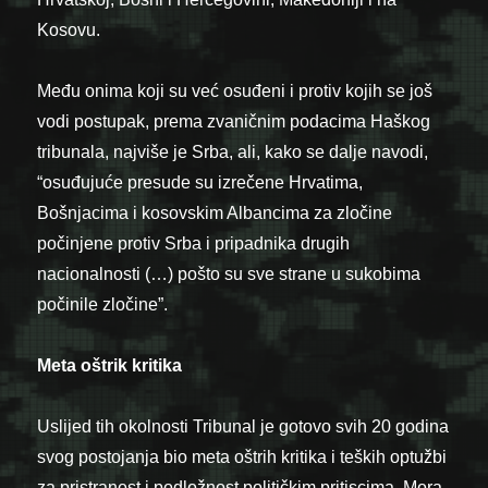
Kosovu.
Među onima koji su već osuđeni i protiv kojih se još
vodi postupak, prema zvaničnim podacima Haškog
tribunala, najviše je Srba, ali, kako se dalje navodi,
“osuđujuće presude su izrečene Hrvatima,
Bošnjacima i kosovskim Albancima za zločine
počinjene protiv Srba i pripadnika drugih
nacionalnosti (…) pošto su sve strane u sukobima
počinile zločine”.
Meta oštrik kritika
Uslijed tih okolnosti Tribunal je gotovo svih 20 godina
svog postojanja bio meta oštrih kritika i teških optužbi
za pristranost i podložnost političkim pritiscima. Mora