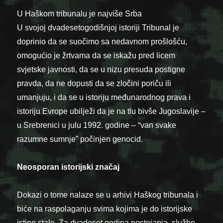
U Haškom tribunalu je najviše Srba
U svojoj dvadesetogodišnjoj istoriji Tribunal je
doprinio da se suočimo sa nedavnom prošlošću,
omogućio je žrtvama da se iskažu pred licem
svjetske javnosti, da se u nizu presuda postigne
pravda, da ne dopusti da se zločini poriču ili
umanjuju, i da se u istoriju međunarodnog prava i
istoriju Evrope ubilježi da je na tlu bivše Jugoslavije –
u Srebrenici u julu 1992. godine – “van svake
razumne sumnje” počinjen genocid.
Neosporan istorijski
značaj
Dokazi o tome nalaze se u arhivi Haškog tribunala i
biće na raspolaganju svima kojima je do istorijske
istine stalo. Za dvadeset godina postojanja, službe