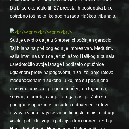
Da bi se okončalo tih 27 preostalih postupaka biće
potrebno još nekoliko godina rada Haškog tribunala.
Sud je utvrdio da je u Srebrenici počinjen genocid
Taj bilans na prvi pogled nije impresivan. Međutim,
valja imati na umu da je tužilaštvo Haškog tribunala
usredotočilo svoje istrage i podizalo optužnice
uglavnom protiv najodgovornijih za izbijanje ratova i
međunacionalnih sukoba, u kojima su počinjena
masovna ubistva i progoni, mučenja u logorima,
silovanja, porobljavanja i druga nasilja. Zato su
podignute optužnice i u sudnice dovedeni šefovi
država i vlada, najviše vojne ličnosti, ministri i drugi
visoki, politički, vojni i policijski funkcioneri u Srbiji,
Hrvatskoj, Bosni i Hercegovini, Makedoniji i na