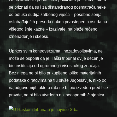
se priznati da su i za distanciranog posmatrača neke
od odluka sudija žalbenog vijeća – posebno serija
oslobađajućih presuda nakon prvostepenih osuda na
višegodišnje kazne – izazivale, najblaže rečeno,
iznenađenje i skepsu.
Uprkos svim kontroverzama i nezadovoljstvima, ne
može se osporiti da je Haški tribunal dvije decenije
bio institucija od ogromnog i višestrukog značaja.
Bez njega ne bi bilo prikupljeno toliko materijalnih
podataka o ratovima na tlu bivše Jugoslavije, niko od
najodgovornijih aktera rata ne bi bio izveden pred lice
pravde, ne bi bilo utvrđeno niz neospornih činjenica.