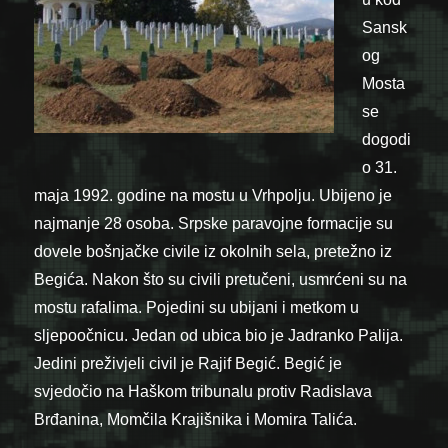
Sansk
og
Mosta
se
dogodi
o 31.
maja 1992. godine na mostu u Vrhpolju. Ubijeno je
najmanje 28 osoba. Srpske paravojne formacije su
dovele bošnjačke civile iz okolnih sela, pretežno iz
Begića. Nakon što su civili pretučeni, usmrćeni su na
mostu rafalima. Pojedini su ubijani i metkom u
sljepoočnicu. Jedan od ubica bio je Jadranko Palija.
Jedini preživjeli civil je Rajif Begić. Begić je
svjedočio na Haškom tribunalu protiv Radislava
Brđanina, Momčila Krajišnika i Momira Talića.