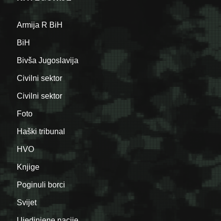
Armija R BiH
BiH
Bivša Jugoslavija
Civilni sektor
Civilni sektor
Foto
Haški tribunal
HVO
Knjige
Poginuli borci
Svijet
Ujedinjene nacije