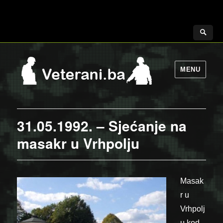
MENU
31.05.1992. – Sjećanje na
masakr u Vrhpolju
Masak
r u
Vrhpolj
u kod