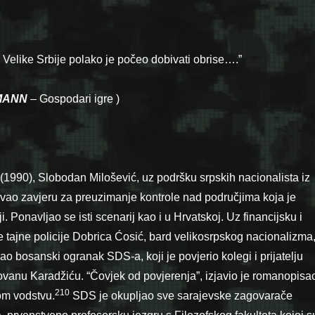
 Velike Srbije polako je počeo dobivati obrise….”
TMANN
– Gospodari igre )
1990), Slobodan Milošević, uz podršku srpskih nacionalista iz
ao zavjeru za preuzimanje kon­trole nad područjima koja je
i. Ponavljao se isti scenarij kao i u Hrvatskoj. Uz financijsku i
e tajne policije Dobrica Ćosić, bard velikosrpskog nacionalizma
o bosanski ogranak SDS-a, koji je povjerio kolegi i prijatelju
anu Karadžiću. “Čovjek od povjerenja”, izjavio je romanopisa
210
om vodstvu.
SDS je okupljao sve sarajevske zagovarače