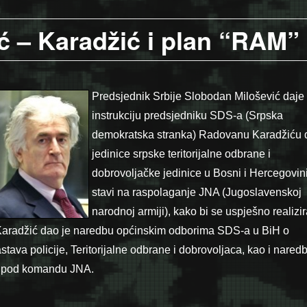
ić – Karadžić i plan “RAM”
Predsjednik Srbije Slobodan Milošević daje
instrukciju predsjedniku SDS-a (Srpska
demokratska stranka) Radovanu Karadžiću 
jedinice srpske teritorijalne odbrane i
dobrovoljačke
jedinice u Bosni i Hercegovin
stavi na raspolaganje JNA (Jugoslavenskoj
narodnoj armiji), kako bi se uspješno realizi
radžić dao je naredbu općinskim odborima SDS-a u BiH o
stava policije, Teritorijalne odbrane i dobrovoljaca, kao i nared
ja pod komandu JNA.