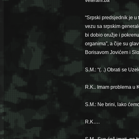
veterani.ba
“Srpski predsjednik je u
vezu sa srpskim genera
bi dobio oružje i po­kre
organima”, a čije su gla
Borisavom Jovićem i Sl
S.M.: “(. .) Obrati se Uz
R.K.. Imam problema u 
S.M.: Ne brini, lako ćemo
R.K….