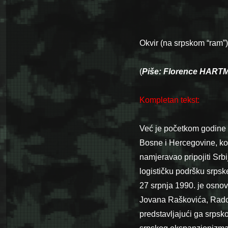
Okvir (na srpskom “ram”)
(
Piše: Florence HAR
Kompletan tekst
:
Već je početkom godine (
Bosne i Hercegovine, kov
namjeravao pripojiti Srbij
logističku podršku srpsk
27 srpnja 1990. je osnova
Jovana Raškovića, Radov
predstavljajući ga srpsk