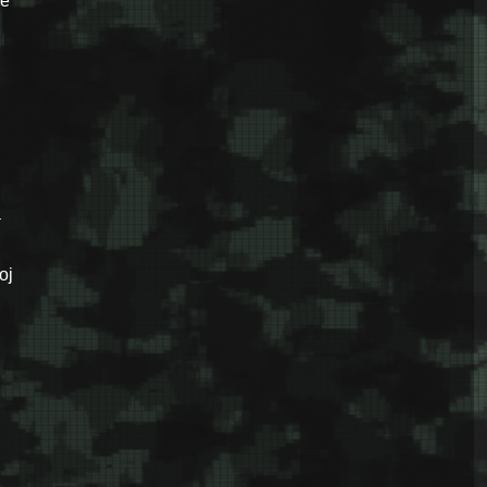
je
a
oj