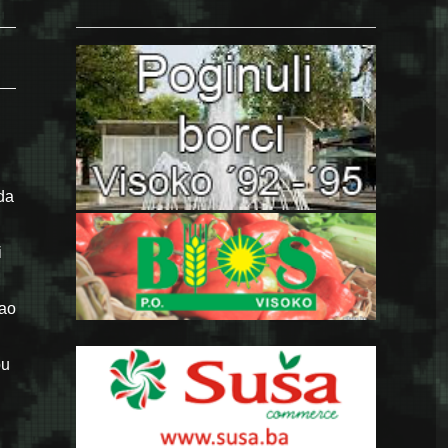
da
i
rao
bu