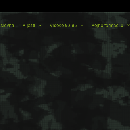
slovna
Vijesti
Visoko 92-95
Vojne formacije