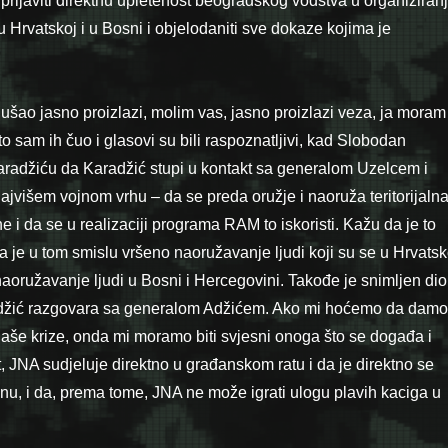
prijaviti direktnu upletenost beogradskog vodstva u organiziran
Hrvatskoj i u Bosni i objelodaniti sve dokaze kojima je
ušao jasno proizlazi, molim vas, jasno pro­izlazi veza, ja moram
što sam ih čuo i glasovi su bili raspoznatljivi, kad Slobodan
aradžiću da Karadžić stupi u kontakt sa generalom Uzelcem i
jvi­šem vojnom vrhu – da se preda oružje i naoruža teritorijaln
 i da se u realizaciji programa RAM to iskoristi. Kažu da je to
a je u tom smislu vršeno naoružavanje ljudi koji su se u Hrvatsk
i naoružavanje ljudi u Bosni i Hercegovini. Takođe je snimljen dio
džić razgovara sa generalom Adžićem. Ako mi hoćemo da damo
naše krize, onda mi moramo biti svjesni onoga što se događa i
t, JNA sudjeluje direktno u građanskom ratu i da je direktno se
ranu, i da, prema tome, JNA ne može igrati ulogu plavih kaciga u