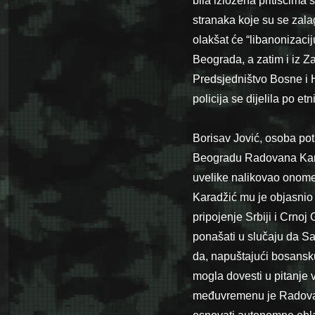
bila izložena pritiscima 
stranaka koje su se zala
olakšat će “libanonizacij
Beograda, a zatim i iz Z
Predsjedništvo Bosne i H
policija se dijelila po et
Borisav Jović, osoba po
Beogradu Radovana Kara
uvelike nalikovao onom
Karadžić mu je objas­ni
pripojenje Srbiji i Crnoj
ponašati u slučaju da Sa
da, napuštajući bosansk
mogla dovesti u pitanje 
međuvremenu je Radovan 