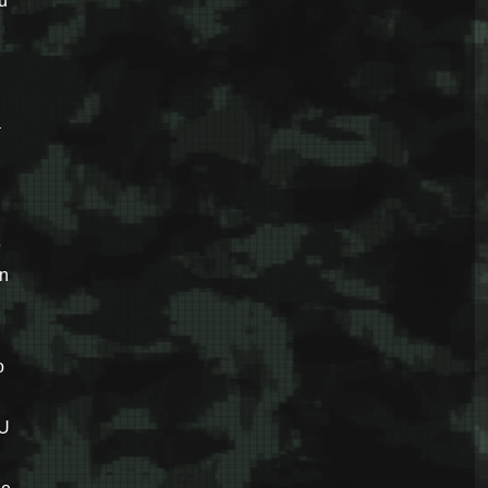
u
a
u
e
n
o
U