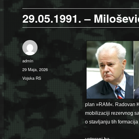
29.05.1991. – Milošev
Author
admin
Posted
29 Maja, 2026
on
Categories
Vojska RS
plan »RAM«. Radovan Ka
mobilizaciji rezervnog sa
o stavljanju tih formaci