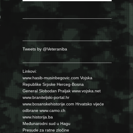
u
o
Tweets by @Veteraniba
Linkovi:
www.hasib-musinbegovic.com
Vojska
Republike Srpske
Herceg-Bosna
General Slobodan Praljak
www.vojska.net
www.braniteljski-portal.hr
www.bosanskehistorije.com
Hrvatsko vijeće
odbrane
www.camo.ch
www.historija.ba
Međunarodni sud u Hagu
Presude za ratne zločine