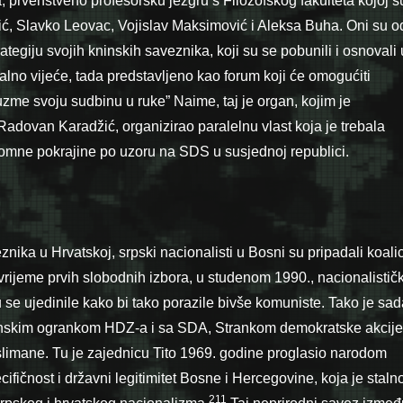
prvenstveno profesorsku jezgru s Filozofskog fakulteta kojoj s
ić, Slavko Leovac, Vojislav Maksimović i Aleksa Buha. Oni su o
rategiju svojih kninskih saveznika, koji su se pobunili i osnovali 
lno vijeće, tada predstavljeno kao forum koji će omogućiti
me svoju sudbinu u ruke” Naime, taj je organ, kojim je
Radovan Karadžić, organi­zirao paralelnu vlast koja je trebala
omne pokra­jine po uzoru na SDS u susjednoj republici.
znika u Hrvatskoj, srpski nacionalisti u Bosni su pripadali koalic
vrijeme prvih slobod­nih izbora, u studenom 1990., nacionalistič
u se ujedinile kako bi tako porazile bivše komuniste. Tako je sad
anskim ogrankom HDZ-a i sa SDA, Strankom demokratske akcije
slimane. Tu je zajednicu Tito 1969. godine proglasio narodom
cifičnost i državni legitimitet Bosne i Hercegovine, koja je staln
211