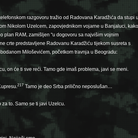
 telefonskom razgovoru tražio od Radovana Karadžića da stupi 
lom Nikolom Uzelcem, zapovjednikom vojarne u Banjaluci, kak
nuo plan RAM, zamišljen “u dogovoru sa najvišim vojnim
vne crte predstavljene Radovanu Karadžiću tijekom susreta s
obodanom Miloševićem, početkom travnja u Beo­gradu:
elcu, on će ti sve reći. Tamo gde imaš pro­blema, javi se meni.
217
Kupresu.
Tamo je deo Srba prilično ne­poslušan…
 za to. Samo se ti javi Uzelcu.