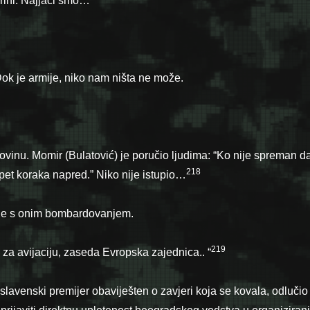
brini. Najjači smo…
ok je armije, niko nam ništa ne može.
ovinu. Momir (Bulatović) je poručio ljudi­ma: “Ko nije spreman d
218
 pet koraka napred.” Niko nije istupio…
o je s onim bombardovanjem.
219
za avijaciju, zaseda Evropska zajednica.. “
slavenski premijer obaviješten o zavjeri koja se kovala, odlučio 