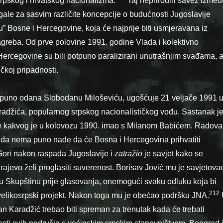
srpskog i hr­vatskog nacionalizma.
Taj neprirodni savez izmeđ
gale za sasvim različite koncepcije o budućnosti Jugoslavije
u” Bosne i Hercegovine, koja će najprije biti usmjeravana iz
agreba. Od prve polovine 1991. godine Vlada i kolektivno
ercegovine su bili potpuno paralizi­rani unutrašnjim svađama, 
ničkoj pripadnosti.
tpuno odana Slobodanu Miloševiću, ugošćuje 21 veljače 1991 
džića, popularnog srpskog nacionalističkog vođu. Sastanak j
e kakvog je u kolovozu 1990. imao s Milanom Babićem. Radova
o da nema puno nade da će Bosna i Hercegovina prihvatiti
 Gori nakon raspada Jugoslavije i
zatražio
je savjet kako se
rajevo želi proglasiti suverenost. Borisav Jović mu je savjetova
u Skupštinu prije glasovanja, onemogući svaku odluku koja bi
212
velikosrpski projekt. Nakon toga mu je obećao podršku JNA.
Karadžić trebao biti spreman za trenutak kada će trebati