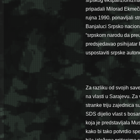
srpskog ekspanzionizma, 
pripadali Milorad Ekmeč
rujna 1990. ponav­ljali st
Banjaluci Srpsko naciona
“srpskom narodu da preuz
predsjedavao psihijatar 
uspostaviti srpske auton
Za razliku od svojih save
na vlasti u Sarajevu. Za 
stranke triju zajednica s
SDS dijelio vlast s bos
koja je predstavljala Mu
kako bi tako potvrdio spe