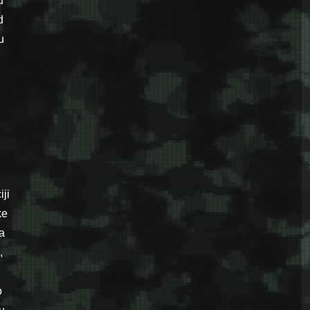
u
d
u
iji
ke
a
,
o