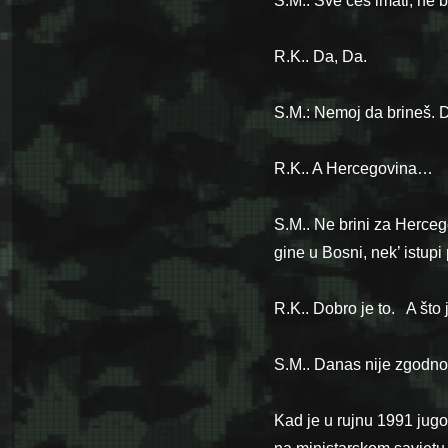
S.M.. Sve ćeš imati, ne 
R.K.. Da, Da.
S.M.: Nemoj da brineš. D
R.K.. A Hercegovina…
S.M.. Ne brini za Herceg
gine u Bosni, nek’ istupi
R.K.. Dobro je to. A št
S.M.. Danas nije zgodno 
Kad je u rujnu 1991 jugo