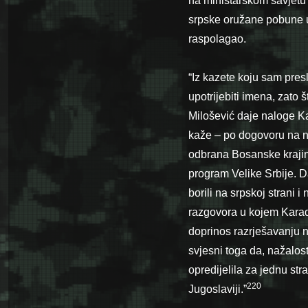
na ministarskom savjetu 
srpske oružane pobune u 
raspolagao.
“Iz kazete koju sam presl
upotrijebiti imena, zato 
Milošević daje naloge K
kaže – po dogovoru na na
odbrana Bosanske krajine
program Velike Srbije. D
borili na srpskoj strani 
razgovora u kojem Kara
doprinos raz­rješavanju 
svjesni toga da, nažalos
opredijelila za jednu st
220
Jugoslaviji.”