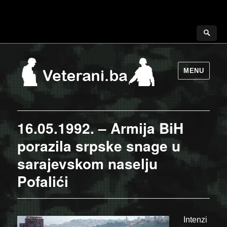
MENU
16.05.1992. – Armija BiH
porazila srpske snage u
sarajevskom naselju
Pofalići
Intenzi