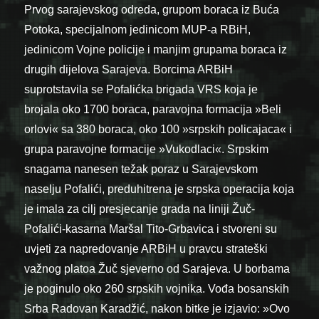
Prvog sarajevskog odreda, grupom boraca iz Buća
Potoka, specijalnom jedinicom MUP-a RBiH,
jedinicom Vojne policije i manjim grupama boraca iz
drugih dijelova Sarajeva. Borcima ARBiH
suprotstavila se Pofalićka brigada VRS koja je
brojala oko 1700 boraca, paravojna formacija »Beli
orlovi« sa 380 boraca, oko 100 »srpskih policajaca« i
grupa paravojne formacije »Vukodlaci«. Srpskim
snagama nanesen težak poraz u Sarajevskom
naselju Pofalići, preduhitrena je srpska operacija koja
je imala za cilj presjecanje grada na liniji Žuč-
Pofalići-kasarna Maršal Tito-Grbavica i stvoreni su
uvjeti za napredovanje ARBiH u pravcu strateški
važnog platoa Žuč sjeverno od Sarajeva. U borbama
je poginulo oko 260 srpskih vojnika. Vođa bosanskih
Srba Radovan Karadžić, nakon bitke je izjavio: »Ovo