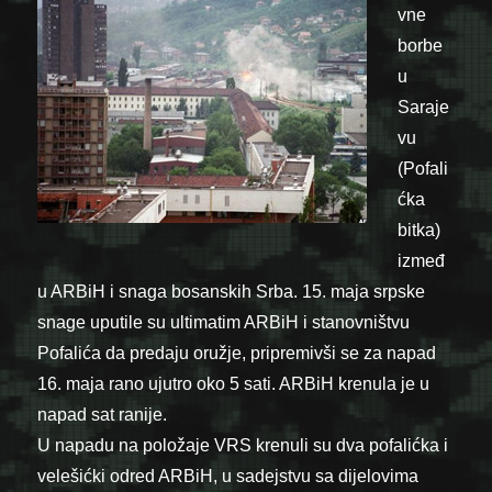
vne
borbe
u
Saraje
vu
(Pofali
ćka
bitka)
izmeđ
u ARBiH i snaga bosanskih Srba. 15. maja srpske
snage uputile su ultimatim ARBiH i stanovništvu
Pofalića da predaju oružje, pripremivši se za napad
16. maja rano ujutro oko 5 sati. ARBiH krenula je u
napad sat ranije.
U napadu na položaje VRS krenuli su dva pofalićka i
velešićki odred ARBiH, u sadejstvu sa dijelovima