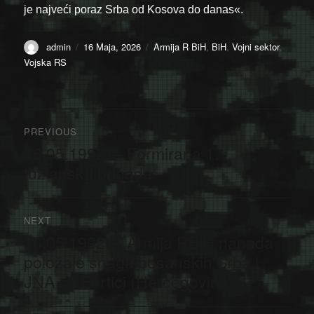
je najveći poraz Srba od Kosova do danas«.
Author
Posted
Categories
admin
16 Maja, 2026
Armija R BiH
,
BiH
,
Vojni sektor
,
on
Vojska RS
Navigacija
PREVIOUS
članaka
16.05.1992. – Formirana 1.
Previous
post:
tuzlanska brigada
NEXT
16.05.1992. – Armija RBiH napada
Next
post:
položaje snaga bosanskih Srba i
JNA na Fortici (Hercegovina)