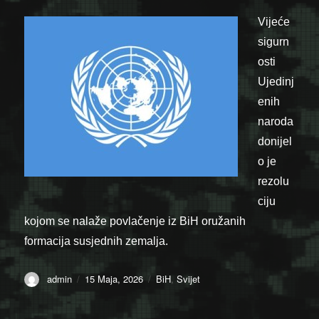
Vijeće
sigurn
osti
Ujedinj
enih
naroda
donijel
o je
rezolu
ciju
kojom se nalaže povlačenje iz BiH oružanih
formacija susjednih zemalja.
Author
Posted
Categories
admin
15 Maja, 2026
BiH
,
Svijet
on