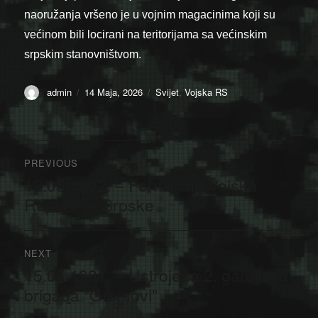
naoružanja vršeno je u vojnim magacinima koji su
većinom bili locirani na teritorijama sa većinskim
srpskim stanovništvom.
Author
Posted
Categories
admin
14 Maja, 2026
Svijet
,
Vojska RS
on
Navigacija
PREVIOUS
članaka
12.05.1992. – Formirana Vojska
Previous
post:
Republike Srpske
NEXT
15.05.1991. – Ustrojena 2. gardijska
Next
post:
brigada “Gromovi”