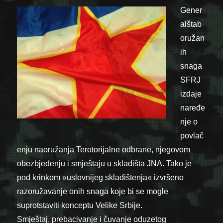
Gener
alštab
oružan
ih
snaga
SFRJ
izdaje
naređe
nje o
povlač
enju naoružanja Terotorijalne odbrane, njegovom
obezbjeđenju i smještaju u skladišta JNA. Tako je
pod krinkom »uslovnijeg skladištenja« izvršeno
razoružavanje onih snaga koje bi se mogle
suprotstaviti konceptu Velike Srbije.
Smještaj, prebacivanje i čuvanje oduzetog