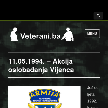
MENU
11.05.1994. – Akcija
oslobađanja Vijenca
Još od
ljeta
1992.
lukava