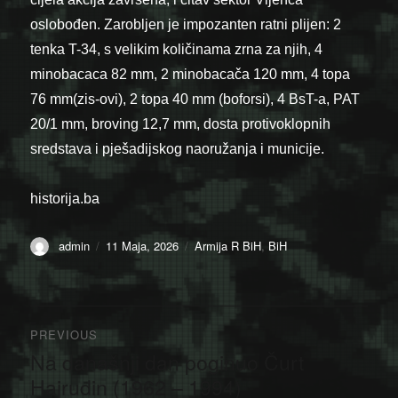
oslobođen. Zarobljen je impozanten ratni plijen: 2
tenka T-34, s velikim količinama zrna za njih, 4
minobacaca 82 mm, 2 minobacača 120 mm, 4 topa
76 mm(zis-ovi), 2 topa 40 mm (boforsi), 4 BsT-a, PAT
20/1 mm, broving 12,7 mm, dosta protivoklopnih
sredstava i pješadijskog naoružanja i municije.
historija.ba
Author
Posted
Categories
admin
11 Maja, 2026
Armija R BiH
,
BiH
on
Navigacija
PREVIOUS
članaka
Na današnji dan poginuo Čurt
Previous
post:
Hajrudin (1962 – 1994)