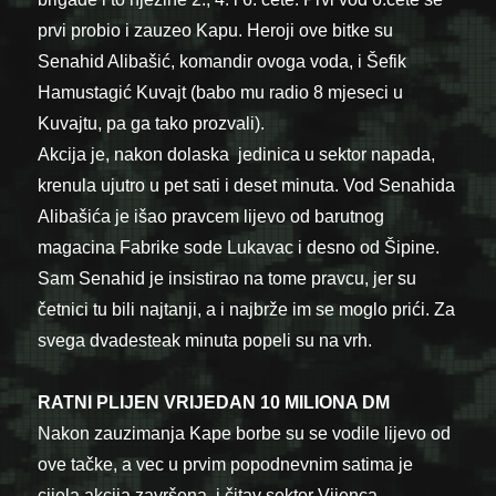
prvi probio i zauzeo Kapu. Heroji ove bitke su
Senahid Alibašić, komandir ovoga voda, i Šefik
Hamustagić Kuvajt (babo mu radio 8 mjeseci u
Kuvajtu, pa ga tako prozvali).
Akcija je, nakon dolaska jedinica u sektor napada,
krenula ujutro u pet sati i deset minuta. Vod Senahida
Alibašića je išao pravcem lijevo od barutnog
magacina Fabrike sode Lukavac i desno od Šipine.
Sam Senahid je insistirao na tome pravcu, jer su
četnici tu bili najtanji, a i najbrže im se moglo prići. Za
svega dvadesteak minuta popeli su na vrh.
RATNI PLIJEN VRIJEDAN 10 MILIONA DM
Nakon zauzimanja Kape borbe su se vodile lijevo od
ove tačke, a vec u prvim popodnevnim satima je
cijela akcija završena, i čitav sektor Vijenca