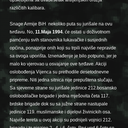
različitih kalibara.
Snage Armije BiH nekoliko puta su jurišale na ovu
tvrđavu. No,
11.Maja 1994
. će ostati u doživotnom
pamćenju svih stanovnika lukavačke i susjednih
općina, ponajprije onih koji su trpili najviše nepravde
sa ovoga uporišta. Iznenađenje je bilo potpuno, jer je
malo ko vjerovao u osvajanje ove tvrđave. Akciji
oslobođenja Vijenca su prethodile desetodnevne
pripreme. Niti jedna sitnica nije prepuštena slučaju.
Sa sjeverne strane su jurišale jedinice 212.bosansko
oslobodilačke brigade i jedna mješovita četa 117.
brdske brigade dok su sa južne strane nastupale
jedinice 119. muslimanske i dijelovi živinickih osa.
Najviše tereta u ovoj akciji su podnijeli vojnici 212.
brigade i to njezine 2., 4. i 6. čete. Prvi vod 6.čete se