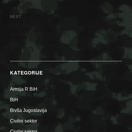
NEXT
Na današnji dan poginuo Šabanović
Next
post:
Avdo (1956 – 1995)
KATEGORIJE
Armija R BiH
BiH
Bivša Jugoslavija
Civilni sektor
Civilni sektor