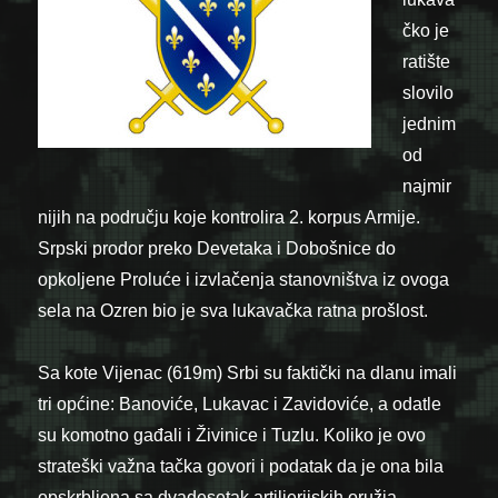
čko je
ratište
slovilo
jednim
od
najmir
nijih na području koje kontrolira 2. korpus Armije.
Srpski prodor preko Devetaka i Dobošnice do
opkoljene Proluće i izvlačenja stanovništva iz ovoga
sela na Ozren bio je sva lukavačka ratna prošlost.
Sa kote Vijenac (619m) Srbi su faktički na dlanu imali
tri općine: Banoviće, Lukavac i Zavidoviće, a odatle
su komotno gađali i Živinice i Tuzlu. Koliko je ovo
strateški važna tačka govori i podatak da je ona bila
opskrbljena sa dvadesetak artiljerijskih oružja