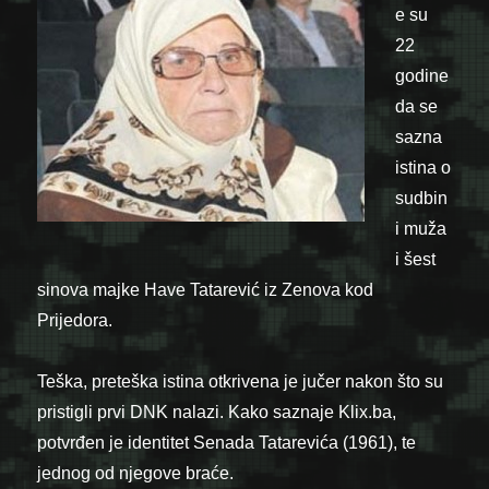
e su
22
godine
da se
sazna
istina o
sudbin
i muža
i šest
sinova majke Have Tatarević iz Zenova kod
Prijedora.
Teška, preteška istina otkrivena je jučer nakon što su
pristigli prvi DNK nalazi. Kako saznaje Klix.ba,
potvrđen je identitet Senada Tatarevića (1961), te
jednog od njegove braće.