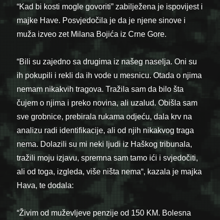
“Kad bi kosti mogle govoriti” zabilježena je ispovijest i
majke Have. Posvjedočila je da je njene sinove i
muža izveo zet Milana Bojića iz Crne Gore.
“Bili su zajedno sa drugima iz našeg naselja. Oni su
ih pokupili i rekli da ih vode u mesnicu. Otada o njima
nemam nikakvih tragova. Tražila sam da bilo šta
čujem o njima i preko novina, ali uzalud. Obišla sam
sve grobnice, prebirala rukama odjeću, dala krv na
analizu radi identifikacije, ali od njih nikakvog traga
nema. Dolazili su mi neki ljudi iz Haškog tribunala,
tražili moju izjavu, spremna sam tamo ići i svjedočiti,
ali od toga, izgleda, više ništa nema“, kazala je majka
Hava, te dodala:
“Živim od muževljeve penzije od 150 KM. Bolesna