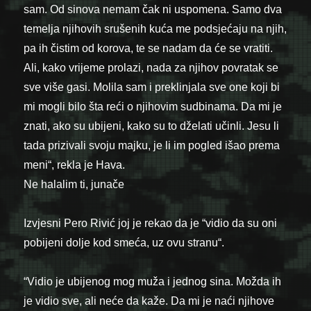
sam. Od sinova nemam čak ni uspomena. Samo dva
temelja njihovih srušenih kuća me podsjećaju na njih,
pa ih čistim od korova, te se nadam da će se vratiti.
Ali, kako vrijeme prolazi, nada za njihov povratak se
sve više gasi. Molila sam i preklinjala sve one koji bi
mi mogli bilo šta reći o njihovim sudbinama. Da mi je
znati, ako su ubijeni, kako su to dželati učinli. Jesu li
tada prizivali svoju majku, je li im pogled išao prema
meni“, rekla je Hava.
Ne halalim ti, junače
Izvjesni Pero Rivić joj je rekao da je “vidio da su oni
pobijeni dolje kod smeća, uz ovu stranu“.
“Vidio je ubijenog mog muža i jednog sina. Možda ih
je vidio sve, ali neće da kaže. Da mi je naći njihove