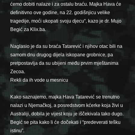
ćemo dobiti nalaze i za ostalu braću. Majka Hava će
definitivno ove godine, na 22. godišnjicu velike
tragedije, moći ukopati svoju djecu“, kazo je dr. Mujo
Begić za Klix.ba.
Naglasio je da su braća Tatarević i njihov otac bili na
samom dnu drugog dijela iskopane grobnice, pa
pretpostavlja da su ubijeni među prvim mještanima
Zecoa.
Rekli da ih vode u mesnicu
Kako saznajemo, majka Hava Tatarević se trenutno
nalazi u Njemačkoj, a posredstvom kćerke koja živi u
Australiji, dobila je vijest koju je iščekivala tako dugo.
Begić se pita kako li će dočekati i “predeverati tešku
istinu”.