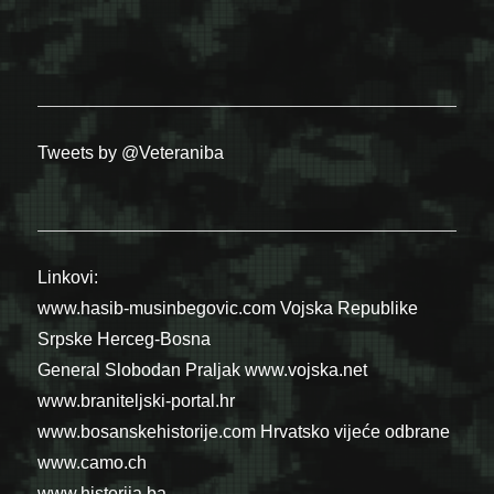
Tweets by @Veteraniba
Linkovi:
www.hasib-musinbegovic.com
Vojska Republike
Srpske
Herceg-Bosna
General Slobodan Praljak
www.vojska.net
www.braniteljski-portal.hr
www.bosanskehistorije.com
Hrvatsko vijeće odbrane
www.camo.ch
www.historija.ba