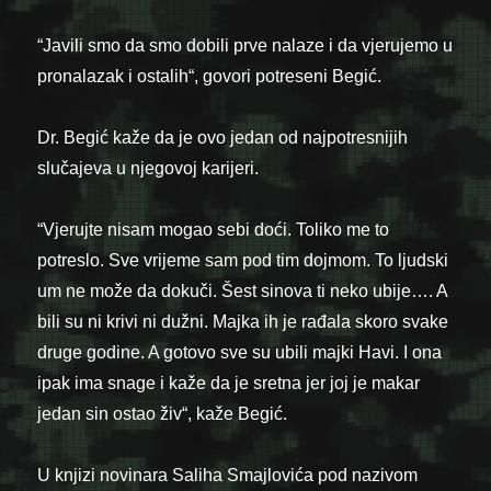
“Javili smo da smo dobili prve nalaze i da vjerujemo u
pronalazak i ostalih“, govori potreseni Begić.
Dr. Begić kaže da je ovo jedan od najpotresnijih
slučajeva u njegovoj karijeri.
“Vjerujte nisam mogao sebi doći. Toliko me to
potreslo. Sve vrijeme sam pod tim dojmom. To ljudski
um ne može da dokuči. Šest sinova ti neko ubije…. A
bili su ni krivi ni dužni. Majka ih je rađala skoro svake
druge godine. A gotovo sve su ubili majki Havi. I ona
ipak ima snage i kaže da je sretna jer joj je makar
jedan sin ostao živ“, kaže Begić.
U knjizi novinara Saliha Smajlovića pod nazivom