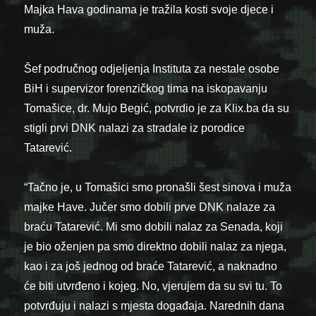
Majka Hava godinama je tražila kosti svoje djece i
muža.
Šef područnog odjeljenja Instituta za nestale osobe
BiH i supervizor forenzičkog tima na iskopavanju
Tomašice, dr. Mujo Begić, potvrdio je za Klix.ba da su
stigli prvi DNK nalazi za stradale iz porodice
Tatarević.
“Tačno je, u Tomašici smo pronašli šest sinova i muža
majke Have. Jučer smo dobili prve DNK nalaze za
braću Tatarević. Mi smo dobili nalaz za Senada, koji
je bio oženjen pa smo direktno dobili nalaz za njega,
kao i za još jednog od braće Tatarević, a naknadno
će biti utvrđeno i kojeg. No, vjerujem da su svi tu. To
potvrđuju i nalazi s mjesta događaja. Narednih dana