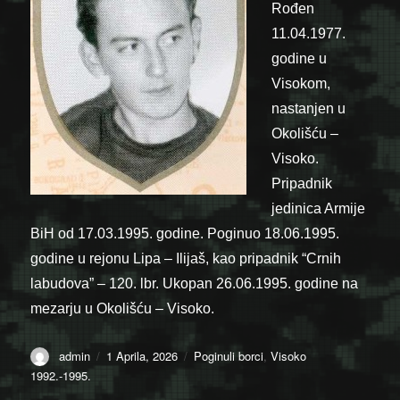
Rođen
11.04.1977.
godine u
Visokom,
nastanjen u
Okolišću –
Visoko.
Pripadnik
jedinica Armije
BiH od 17.03.1995. godine. Poginuo 18.06.1995.
godine u rejonu Lipa – Ilijaš, kao pripadnik “Crnih
labudova” – 120. lbr. Ukopan 26.06.1995. godine na
mezarju u Okolišću – Visoko.
Author
Posted
Categories
admin
1 Aprila, 2026
Poginuli borci
,
Visoko
on
1992.-1995.