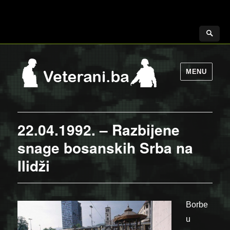
MENU
22.04.1992. – Razbijene
snage bosanskih Srba na
Ilidži
Borbe
u