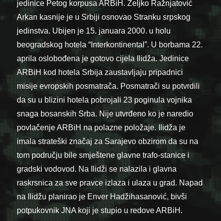
jedinice Petog korpusa ARBiH. Željko Ražnjatović
Arkan kasnije je u Srbiji osnovao Stranku srpskog
jedinstva. Ubijen je 15. januara 2000. u holu
beogradskog hotela “Interkontinental”. U borbama 22.
aprila oslobođena je gotovo cijela Ilidža. Jedinice
ARBiH kod hotela Srbija zaustavljaju pripadnici
misije evropskih posmatrača. Posmatrači su potvrdili
da su u blizini hotela pobrojali 23 poginula vojnika
snaga bosanskih Srba. Nije utvrđeno ko je naredio
povlačenje ARBiH na polazne položaje. Ilidža je
imala strateški značaj za Sarajevo obzirom da su na
tom području bile smještene glavne trafo-stanice i
gradski vodovod. Na Ilidži se nalazila i glavna
raskrsnica za sve pravce izlaza i ulaza u grad. Napad
na Ilidžu planirao je Enver Hadžihasanović, bivši
potpukovnik JNA koji je stupio u redove ARBiH.