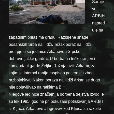
Saraje
vu.
ARBiH
napred
uje na
zapadnim prilazima gradu. Razbijene snage
bosanskih Srba na Ilidži. Težak poraz na Ilidži
pretrpjele su jedinice Arkanove »Srpske
dobrovoljačke garde«. U borbama teško ranjen i
komandant garde Željko Ražnjatović-Arkan«, za
kojim je Interpol ranije raspisao potjernicu zbog
razbojništva. Nakon poraza na Ilidži Arkan se dugo
nije pojavljivao na ratištima BiH.
Njegove jedinice značajnija borbena dejstva izvodile
su tek 1995. godine pri pokušaju potiskivanja ARBiH
iz Ključa. Arkanove »Tigrove« kod Ključa su razbile