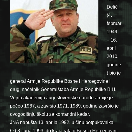
Delić
(4.
februar
1949.
– 16.
april
2010.
godine
) bio je
general Armije Republike Bosne i Hercegovine i
drugi načelnik Generalštaba Armije Republike BiH.
Vojnu akademiju Jugoslovenske narode armije je
počeo 1967, a završio 1971. 1989. godine završio je
dvogodišnju školu za komandni kadar.
JNA napušta 13. aprila 1992. u činu potpukovnika.
Od 8. juna 1993. do kraja rata u Bosni i Hercegovini