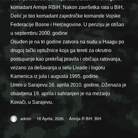
komadant Armije RBiH. Nakon završetka rata u BiH,
Delić je bio komadant zajedničke komande Vojske
Federacije Bosne i Hercegovine. U penziju je otišao
u septembru 2000. godine
Osuđen je na tri godine zatvora na sudu u Haagu po
drugoj tački optužnice koja ga tereti za okrutno
postupanje kao prekršaj pravila i običaja ratovanja,
vezano za dešavanja u selu Livade i logoru
Kamenica iz jula i augusta 1995. godine.
Umro u Sarajevu 16. aprila 2010. godine. Dženaza je
obavljena 19. aprila i sahranjen je na mezarju
Kovači, u Sarajevu.
Author
Posted
Categories
admin
16 Aprila, 2026
Armija R BiH
,
BiH
on