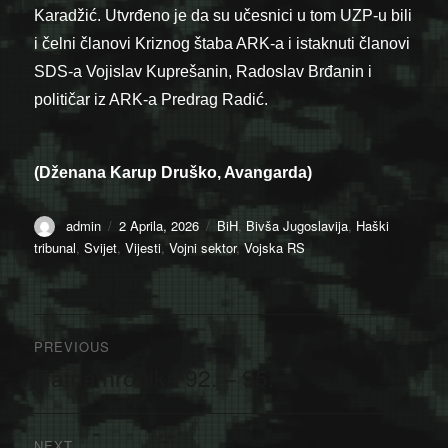
Karadžić. Utvrđeno je da su učesnici u tom UZP-u bili
i čelni članovi Kriznog štaba ARK-a i istaknuti članovi
SDS-a Vojislav Kuprešanin, Radoslav Brđanin i
političar iz ARK-a Predrag Radić.
(Dženana Karup Druško, Avangarda)
Author
Posted
Categories
admin
2 Aprila, 2026
BiH
,
Bivša Jugoslavija
,
Haški
on
tribunal
,
Svijet
,
Vijesti
,
Vojni sektor
,
Vojska RS
Navigacija
PREVIOUS
članaka
Ratna hronika 92. – 95.
Previous
post:
NEXT