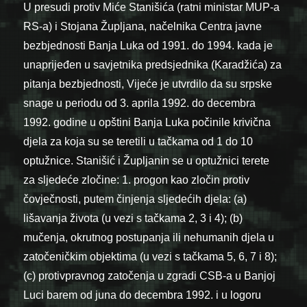
U presudi protiv Miće Stanišića (ratni ministar MUP-a
RS-a) i Stojana Župljana, načelnika Centra javne
bezbjednosti Banja Luka od 1991. do 1994. kada je
unaprijeđen u savjetnika predsjednika (Karadžića) za
pitanja bezbjednosti, Vijeće je utvrdilo da su srpske
snage u periodu od 3. aprila 1992. do decembra
1992. godine u opštini Banja Luka počinile krivična
djela za koja su se teretili u tačkama od 1 do 10
optužnice. Stanišić i Župljanin se u optužnici terete
za sljedeće zločine: 1. progon kao zločin protiv
čovječnosti, putem činjenja sljedećih djela: (a)
lišavanja života (u vezi s tačkama 2, 3 i 4); (b)
mučenja, okrutnog postupanja ili nehumanih djela u
zatočeničkim objektima (u vezi s tačkama 5, 6, 7 i 8);
(c) protivpravnog zatočenja u zgradi CSB-a u Banjoj
Luci barem od juna do decembra 1992. i u logoru