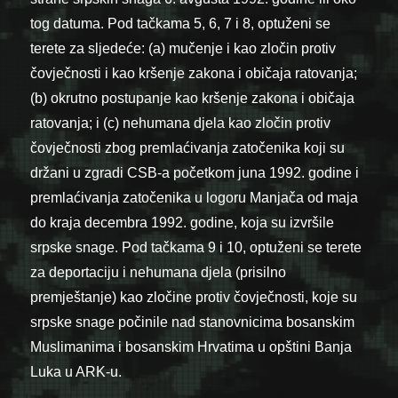
tog datuma. Pod tačkama 5, 6, 7 i 8, optuženi se
terete za sljedeće: (a) mučenje i kao zločin protiv
čovječnosti i kao kršenje zakona i običaja ratovanja;
(b) okrutno postupanje kao kršenje zakona i običaja
ratovanja; i (c) nehumana djela kao zločin protiv
čovječnosti zbog premlaćivanja zatočenika koji su
držani u zgradi CSB-a početkom juna 1992. godine i
premlaćivanja zatočenika u logoru Manjača od maja
do kraja decembra 1992. godine, koja su izvršile
srpske snage. Pod tačkama 9 i 10, optuženi se terete
za deportaciju i nehumana djela (prisilno
premještanje) kao zločine protiv čovječnosti, koje su
srpske snage počinile nad stanovnicima bosanskim
Muslimanima i bosanskim Hrvatima u opštini Banja
Luka u ARK-u.