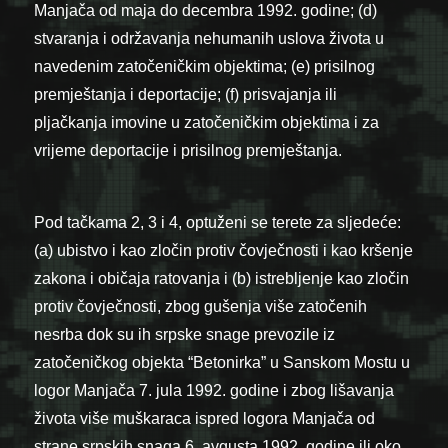
Manjača od maja do decembra 1992. godine; (d)
stvaranja i održavanja nehumanih uslova života u
navedenim zatočeničkim objektima; (e) prisilnog
premještanja i deportacije; (f) prisvajanja ili
pljačkanja imovine u zatočeničkim objektima i za
vrijeme deportacije i prisilnog premještanja.
Pod tačkama 2, 3 i 4, optuženi se terete za sljedeće:
(a) ubistvo i kao zločin protiv čovječnosti i kao kršenje
zakona i običaja ratovanja i (b) istrebljenje kao zločin
protiv čovječnosti, zbog gušenja više zatočenih
nesrba dok su ih srpske snage prevozile iz
zatočeničkog objekta “Betonirka” u Sanskom Mostu u
logor Manjača 7. jula 1992. godine i zbog lišavanja
života više muškaraca ispred logora Manjača od
strane srpskih snaga 6. avgusta 1992. godine ili oko