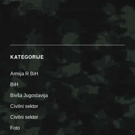
03.04.1992. – Početak rata u
Next
post:
Mostaru
KATEGORIJE
Armija R BiH
BiH
Bivša Jugoslavija
Civilni sektor
Civilni sektor
Foto