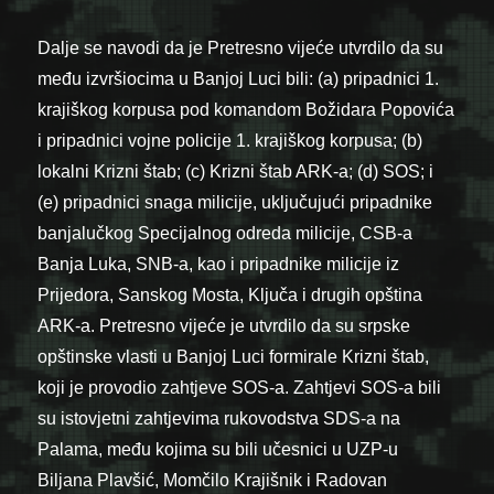
Dalje se navodi da je Pretresno vijeće utvrdilo da su
među izvršiocima u Banjoj Luci bili: (a) pripadnici 1.
krajiškog korpusa pod komandom Božidara Popovića
i pripadnici vojne policije 1. krajiškog korpusa; (b)
lokalni Krizni štab; (c) Krizni štab ARK-a; (d) SOS; i
(e) pripadnici snaga milicije, uključujući pripadnike
banjalučkog Specijalnog odreda milicije, CSB-a
Banja Luka, SNB-a, kao i pripadnike milicije iz
Prijedora, Sanskog Mosta, Ključa i drugih opština
ARK-a. Pretresno vijeće je utvrdilo da su srpske
opštinske vlasti u Banjoj Luci formirale Krizni štab,
koji je provodio zahtjeve SOS-a. Zahtjevi SOS-a bili
su istovjetni zahtjevima rukovodstva SDS-a na
Palama, među kojima su bili učesnici u UZP-u
Biljana Plavšić, Momčilo Krajišnik i Radovan