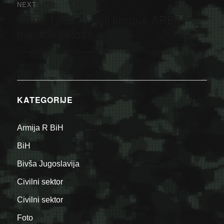
NEXT
14.01.1995. – Peti korpus ARBiH
Next
post:
napada položaje VRS
KATEGORIJE
Armija R BiH
BiH
Bivša Jugoslavija
Civilni sektor
Civilni sektor
Foto