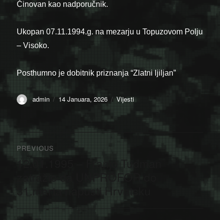
Činovan kao nadporučnik.
Ukopan 07.11.1994.g. na mezarju u Topuzovom Polju
– Visoko.
Posthumno je dobitnik priznanja “Zlatni ljiljan”
Author
Posted
Categories
admin
14 Januara, 2026
Vijesti
on
Navigacija
PREVIOUS
članaka
12.01.1995 – Franjo Tuđman
Previous
post:
zatražio da UNPROFOR do
31.marta napusti Hrvatsku