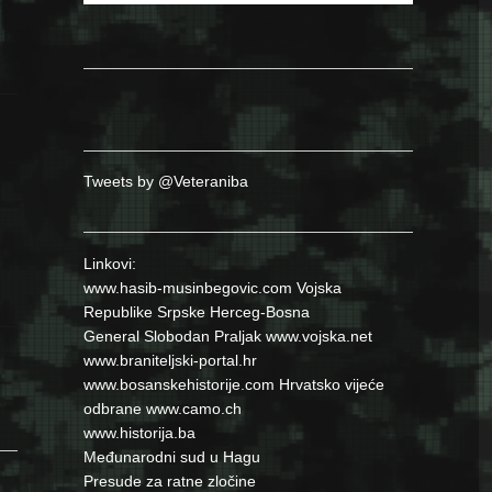
Tweets by @Veteraniba
Linkovi:
www.hasib-musinbegovic.com
Vojska
Republike Srpske
Herceg-Bosna
General Slobodan Praljak
www.vojska.net
www.braniteljski-portal.hr
www.bosanskehistorije.com
Hrvatsko vijeće
odbrane
www.camo.ch
www.historija.ba
Međunarodni sud u Hagu
Presude za ratne zločine