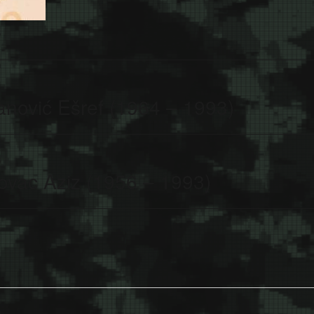
nović Ešref (1964 – 1993)
ovac Aziz (1956 – 1993)