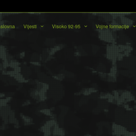
slovna
Vijesti
Visoko 92-95
Vojne formacije