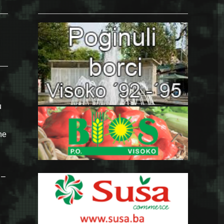
u
ne
 –