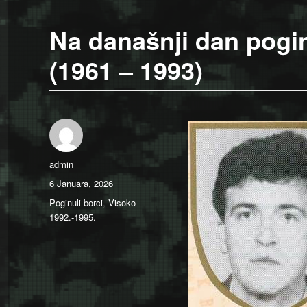
Na današnji dan pog
(1961 – 1993)
Author
admin
Posted
6 Januara, 2026
on
Categories
Poginuli borci
,
Visoko
1992.-1995.