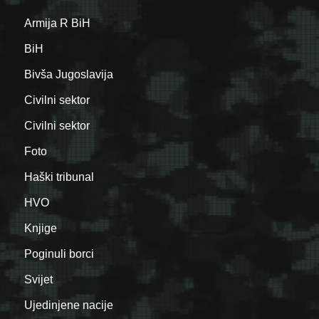
Armija R BiH
BiH
Bivša Jugoslavija
Civilni sektor
Civilni sektor
Foto
Haški tribunal
HVO
Knjige
Poginuli borci
Svijet
Ujedinjene nacije