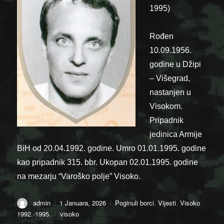
1995)
Rođen
10.09.1956.
godine u Džipi
– Višegrad,
nastanjen u
Visokom.
Pripadnik
jedinica Armije
BiH od 20.04.1992. godine. Umro 01.01.1995. godine
kao pripadnik 315. bbr. Ukopan 02.01.1995. godine
na mezarju “Varoško polje” Visoko.
Author
Posted
Categories
admin
1 Januara, 2026
Poginuli borci
,
Vijesti
,
Visoko
on
Tags
1992.-1995.
visoko