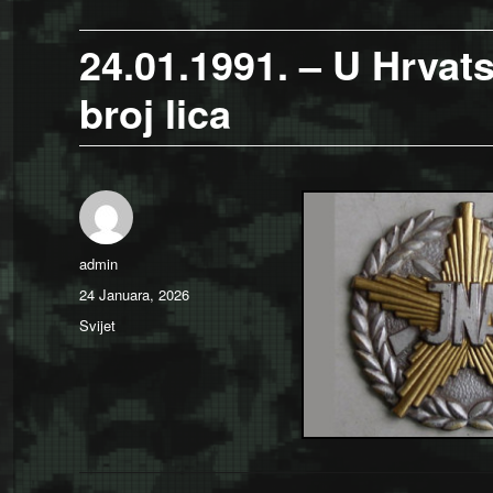
24.01.1991. – U Hrvat
broj lica
Author
admin
Posted
24 Januara, 2026
on
Categories
Svijet