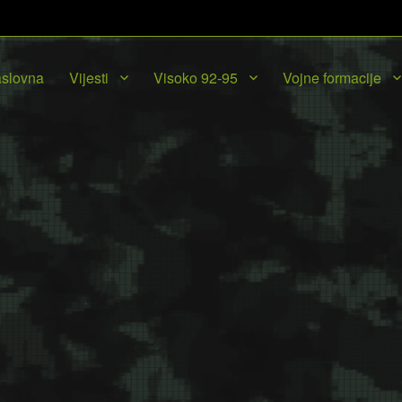
slovna
Vijesti
Visoko 92-95
Vojne formacije