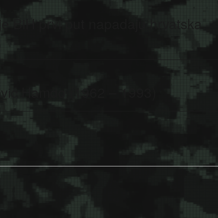
je BiH prvi put napadaju hrvatska
vić Hamdo (1962 – 1993)