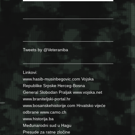
Tweets by @Veteraniba
Linkovi:
www.hasib-musinbegovic.com
Vojska
Republike Srpske
Herceg-Bosna
General Slobodan Praljak
www.vojska.net
www.braniteljski-portal.hr
www.bosanskehistorije.com
Hrvatsko vijeće
odbrane
www.camo.ch
www.historija.ba
Međunarodni sud u Hagu
Presude za ratne zločine