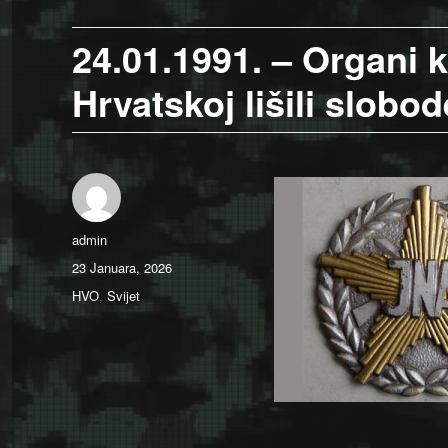
24.01.1991. – Organi 
Hrvatskoj lišili slobod
Author
admin
Posted
23 Januara, 2026
on
Categories
HVO
,
Svijet