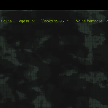
slovna
Vijesti
Visoko 92-95
Vojne formacije