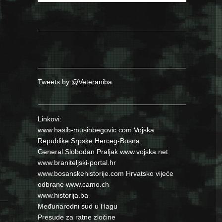
Tweets by @Veteraniba
Linkovi:
www.hasib-musinbegovic.com
Vojska
Republike Srpske
Herceg-Bosna
General Slobodan Praljak
www.vojska.net
www.braniteljski-portal.hr
www.bosanskehistorije.com
Hrvatsko vijeće
odbrane
www.camo.ch
www.historija.ba
Međunarodni sud u Hagu
Presude za ratne zločine