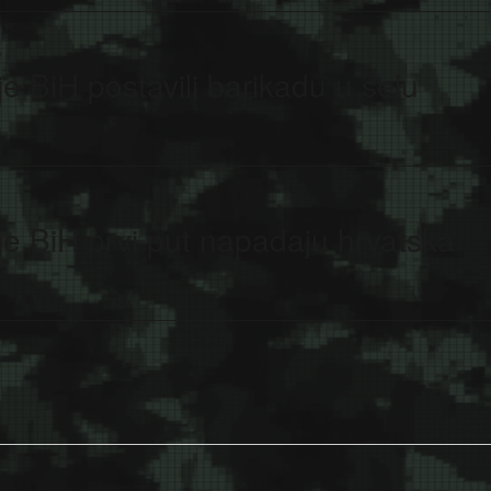
e BiH postavili barikadu u selu
je BiH prvi put napadaju hrvatska