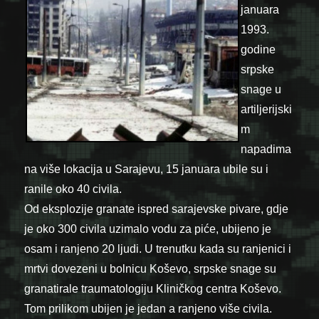
januara
1993.
godine
srpske
snage u
artiljerijski
m
napadima
na više lokacija u Sarajevu, 15 januara ubile su i
ranile oko 40 civila.
Od eksplozije granate ispred sarajevske pivare, gdje
je oko 300 civila uzimalo vodu za piće, ubijeno je
osam i ranjeno 20 ljudi. U trenutku kada su ranjenici i
mrtvi dovezeni u bolnicu Koševo, srpske snage su
granatirale traumatologiju Kliničkog centra Koševo.
Tom prilikom ubijen je jedan a ranjeno više civila.