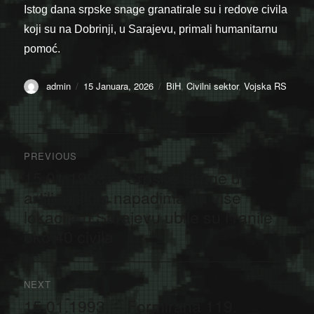
Istog dana srpske snage granatirale su i redove civila
koji su na Dobrinji, u Sarajevu, primali humanitarnu
pomoć.
Author
Posted
Categories
admin
15 Januara, 2026
BiH
,
Civilni sektor
,
Vojska RS
on
Navigacija
PREVIOUS
članaka
15.01.1993. – Srpske snage u
Previous
post:
artiljerijskim napadima na više
lokacija u Sarajevu ubile su i ranile
oko 40 civila
NEXT
15.01.1993. – Formirana 119.
Next