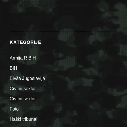
post:
muslimanska bbr. Banovići
KATEGORIJE
Armija R BiH
BiH
Bivša Jugoslavija
Civilni sektor
Civilni sektor
Foto
Haški tribunal