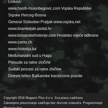
Linkovi:
www.hasib-musinbegovic.com
Vojska Republike
Srpske
Herceg-Bosna
General Slobodan Praljak
www.vojska.net
www.braniteljski-portal.hr
www.bosanskehistorije.com
Hrvatsko vijeće odbrane
www.camo.ch
www.historija.ba
Međunarodni sud u Hagu
Presude za ratne zločine
Sudski procesi za ratne zločine
Dnevni bilten Balkanske tranzicione pravde
Copyright 2016 Magazin Plus d.o.o. Sva prava zadržana.
Zabranjeno preuzimanje sadržaja bez dozvole izdavača. Programiranje:
Magazin plus