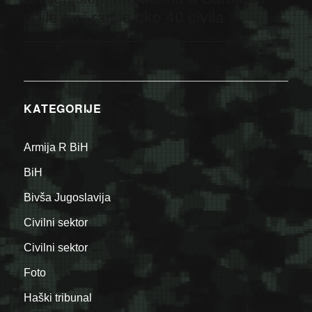
ubile su i ranile oko 40 civila
KATEGORIJE
Armija R BiH
BiH
Bivša Jugoslavija
Civilni sektor
Civilni sektor
Foto
Haški tribunal