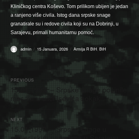
Kliničkog centra Koševo. Tom prilikom ubijen je jedan
a ranjeno više civila. Istog dana srpske snage
granatirale su i redove civila koji su na Dobrinji, u
Sarajevu, primali humanitarnu pomoć.
Author
Posted
Categories
admin
15 Januara, 2026
Armija R BiH
,
BiH
on
Navigacija
PREVIOUS
članaka
15.01.1993. – Srpske snage počinile
Previous
post:
masakr u ulici Isevića sokak
NEXT
15.01.1993. – Srpske snage u
Next
post:
artiljerijskim napadima u Sarajevu