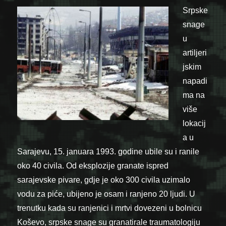
Srpske
snage
u
artiljeri
jskim
napadi
ma na
više
lokacij
a u
Sarajevu, 15. januara 1993. godine ubile su i ranile
oko 40 civila. Od eksplozije granate ispred
sarajevske pivare, gdje je oko 300 civila uzimalo
vodu za piće, ubijeno je osam i ranjeno 20 ljudi. U
trenutku kada su ranjenici i mrtvi dovezeni u bolnicu
Koševo, srpske snage su granatirale traumatologiju