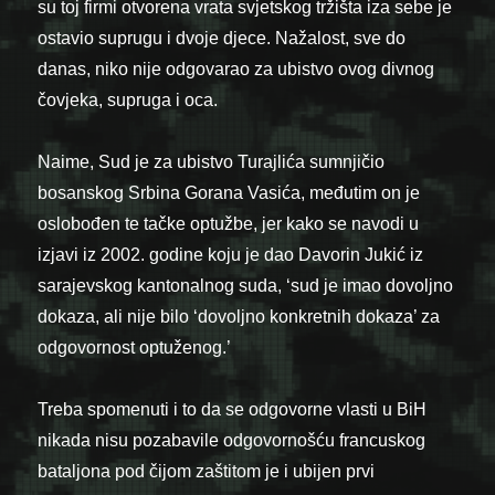
su toj firmi otvorena vrata svjetskog tržišta iza sebe je
ostavio suprugu i dvoje djece. Nažalost, sve do
danas, niko nije odgovarao za ubistvo ovog divnog
čovjeka, supruga i oca.
Naime, Sud je za ubistvo Turajlića sumnjičio
bosanskog Srbina Gorana Vasića, međutim on je
oslobođen te tačke optužbe, jer kako se navodi u
izjavi iz 2002. godine koju je dao Davorin Jukić iz
sarajevskog kantonalnog suda, ‘sud je imao dovoljno
dokaza, ali nije bilo ‘dovoljno konkretnih dokaza’ za
odgovornost optuženog.’
Treba spomenuti i to da se odgovorne vlasti u BiH
nikada nisu pozabavile odgovornošću francuskog
bataljona pod čijom zaštitom je i ubijen prvi