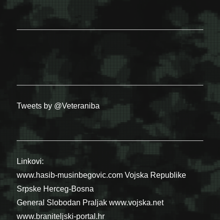
Tweets by @Veteraniba
Linkovi:
www.hasib-musinbegovic.com
Vojska Republike
Srpske
Herceg-Bosna
General Slobodan Praljak
www.vojska.net
www.braniteljski-portal.hr