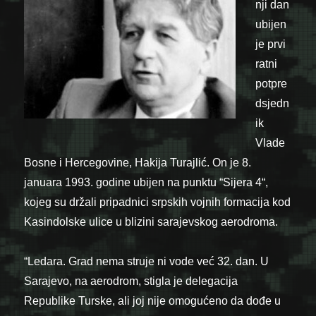
nji dan
ubijen
je prvi
ratni
potpre
dsjedn
ik
Vlade
Bosne i Hercegovine, Hakija Turajlić. On je 8.
januara 1993. godine ubijen na punktu “Sijera 4“,
kojeg su držali pripadnici srpskih vojnih formacija kod
Kasindolske ulice u blizini sarajevskog aerodroma.
“Ledara. Grad nema struje ni vode već 32. dan. U
Sarajevo, na aerodrom, stigla je delegacija
Republike Turske, ali joj nije omogućeno da dođe u