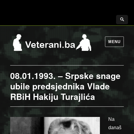
MENU
08.01.1993. – Srpske snage
ubile predsjednika Vlade
RBiH Hakiju Turajlića
Na
današ