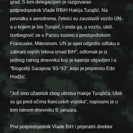
grad. S tom delegacijom je razgovarao
potpredsjednik Vlade RBiH Hakija Turajlić. Na
povratku s aerodroma, četnici su zaustavili vozilo UN-
a u kojem je bio Turajlić, i onda ga, u vozilu, ubili.
Izetbegović se u Parizu susreo s predsjednikom
Francuske, Miteranom. UN je opet odgodio odluku o
zabrani vojnih letova iznad BiH”, odlomak je iz
jednog ratnog dnevnika koji je kasnije objavljen i u
“Biografiji Sarajeva ‘93-‘93“, koju je pripremio Edo
Hodžić.
“Još smo užasnuti zbog ubistva Hakije Turajlića. Ubili
su ga pred očima francuskih vojnika“, napisano je u
tom ratnom dnevniku 9. januara.
Prvi potpredsjednik Vlade BiH i prijeratni direktor