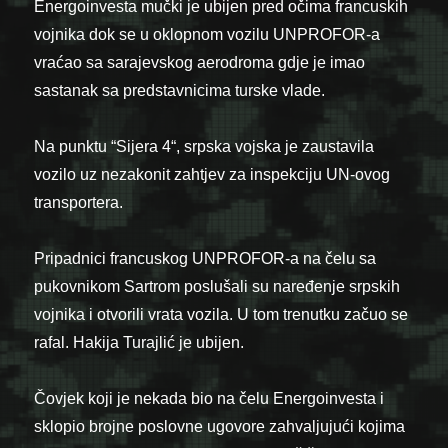
Energoinvesta mučki je ubijen pred očima francuskih
vojnika dok se u oklopnom vozilu UNPROFOR-a
vraćao sa sarajevskog aerodroma gdje je imao
sastanak sa predstavnicima turske vlade.
Na punktu “Sijera 4“, srpska vojska je zaustavila
vozilo uz nezakonit zahtjev za inspekciju UN-ovog
transportera.
Pripadnici francuskog UNPROFOR-a na čelu sa
pukovnikom Sartrom poslušali su naređenje srpskih
vojnika i otvorili vrata vozila. U tom trenutku začuo se
rafal. Hakija Turajlić je ubijen.
Čovjek koji je nekada bio na čelu Energoinvesta i
sklopio brojne poslovne ugovore zahvaljujući kojima