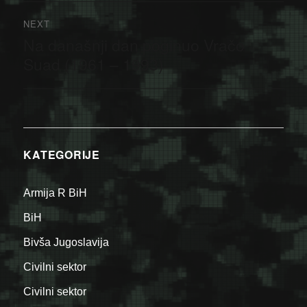
NEXT
Na današnji dan poginuo Vračo
Next
post:
Suad (1961 – 1993)
KATEGORIJE
Armija R BiH
BiH
Bivša Jugoslavija
Civilni sektor
Civilni sektor