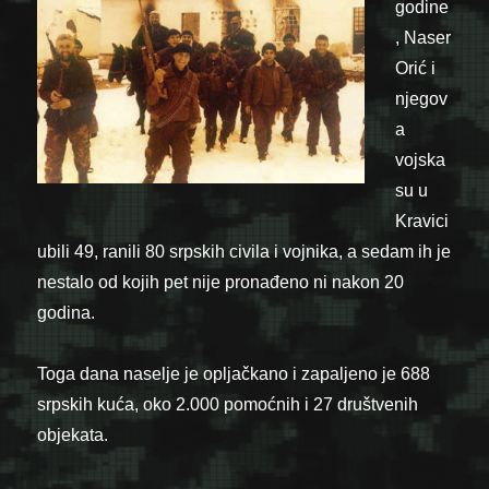
godine
, Naser
Orić i
njegov
a
vojska
su u
Kravici
ubili 49, ranili 80 srpskih civila i vojnika, a sedam ih je
nestalo od kojih pet nije pronađeno ni nakon 20
godina.
Toga dana naselje je opljačkano i zapaljeno je 688
srpskih kuća, oko 2.000 pomoćnih i 27 društvenih
objekata.