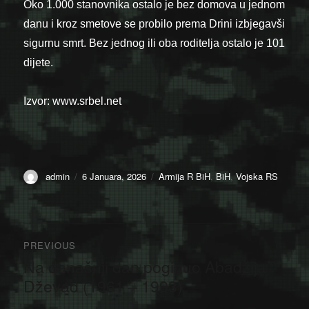
Oko 1.000 stanovnika ostalo je bez domova u jednom
danu i kroz smetove se probilo prema Drini izbjegavši
​​sigurnu smrt. Bez jednog ili oba roditelja ostalo je 101
dijete.
Izvor: www.srbel.net
Author
Posted
Categories
admin
6 Januara, 2026
Armija R BiH
,
BiH
,
Vojska RS
on
Navigacija
PREVIOUS
članaka
Na današnji dan poginuo Abadžija
Previous
post:
Dževad (1961 – 1993)