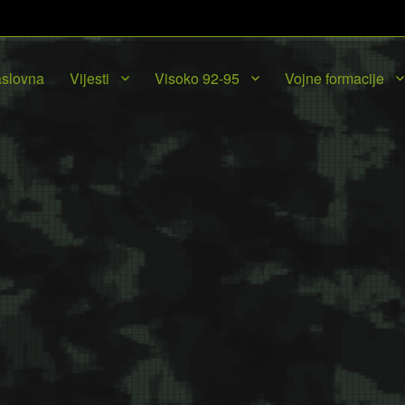
slovna
Vijesti
Visoko 92-95
Vojne formacije