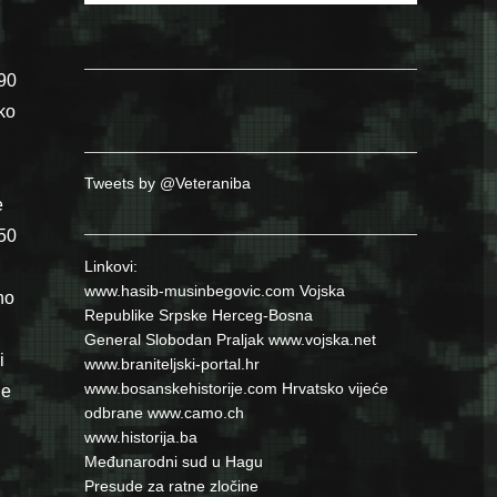
 90
ko
Tweets by @Veteraniba
e
50
Linkovi:
www.hasib-musinbegovic.com
Vojska
no
Republike Srpske
Herceg-Bosna
General Slobodan Praljak
www.vojska.net
i
www.braniteljski-portal.hr
www.bosanskehistorije.com
Hrvatsko vijeće
ne
odbrane
www.camo.ch
www.historija.ba
i
Međunarodni sud u Hagu
Presude za ratne zločine