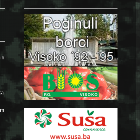
ih
ka
om
e