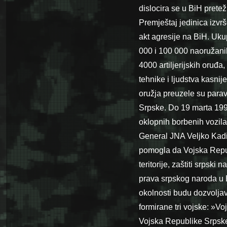
dislocira se u BiH prete
Premještaj jedinica izvr
akt agresije na BiH. Uku
000 i 100 000 naoružani
4000 artiljerijskih oruđa
tehnike i ljudstva kasnij
oružja preuzele su para
Srpske. Do 19 marta 199
oklopnih borbenih vozila,
General JNA Veljko Kadij
pomogla da Vojska Repub
teritorije, zaštiti srpski
prava srpskog naroda u B
okolnosti budu dozvoljav
formirane tri vojske: »V
Vojska Republike Srpske