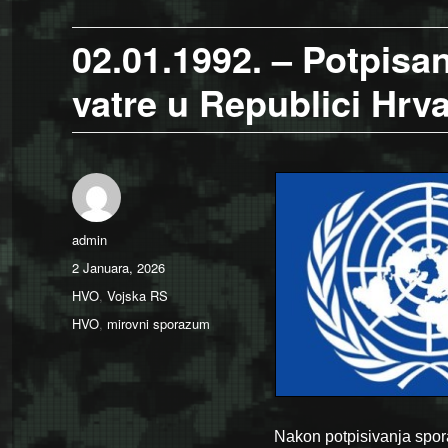
02.01.1992. – Potpisa
vatre u Republici Hrv
Author
admin
Posted
2 Januara, 2026
on
Categories
HVO
,
Vojska RS
Tags
HVO
,
mirovni sporazum
Nakon potpisivanja spora