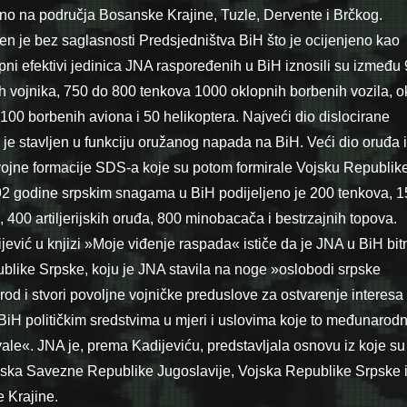
žno na područja Bosanske Krajine, Tuzle, Dervente i Brčkog.
šen je bez saglasnosti Predsjedništva BiH što je ocijenjeno kao
pni efektivi jedinica JNA raspoređenih u BiH iznosili su između
h vojnika, 750 do 800 tenkova 1000 oklopnih borbenih vozila, o
, 100 borbenih aviona i 50 helikoptera. Najveći dio dislocirane
e je stavljen u funkciju oružanog napada na BiH. Veći dio oruđa i
vojne formacije SDS-a koje su potom formirale Vojsku Republik
2 godine srpskim snagama u BiH podijeljeno je 200 tenkova, 1
 400 artiljerijskih oruđa, 800 minobacača i bestrzajnih topova.
ević u knjizi »Moje viđenje raspada« ističe da je JNA u BiH bit
like Srpske, koju je JNA stavila na noge »oslobodi srpske
 narod i stvori povoljne vojničke preduslove za ostvarenje interesa 
iH političkim sredstvima u mjeri i uslovima koje to međunarod
ale«. JNA je, prema Kadijeviću, predstavljala osnovu iz koje su
ojska Savezne Republike Jugoslavije, Vojska Republike Srpske 
 Krajine.