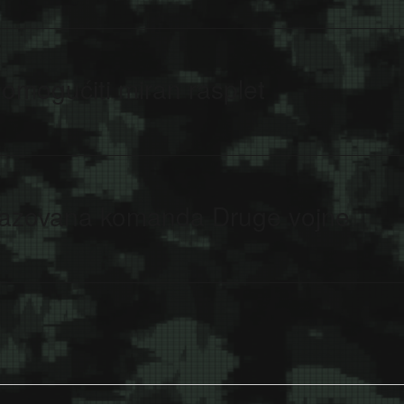
omogućiti miran rasplet
razovana komanda Druge vojne