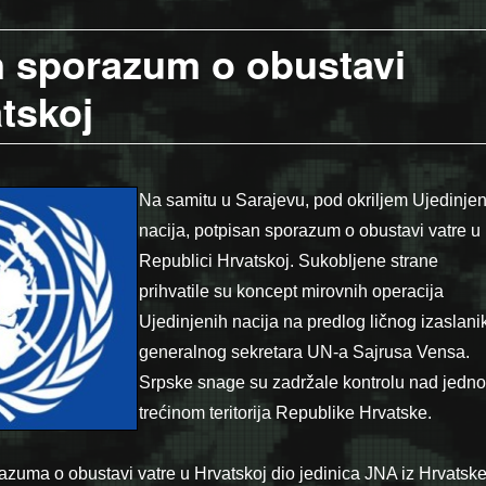
n sporazum o obustavi
atskoj
Na samitu u Sarajevu, pod okriljem Ujedinjen
nacija, potpisan sporazum o obustavi vatre u
Republici Hrvatskoj. Sukobljene strane
prihvatile su koncept mirovnih operacija
Ujedinjenih nacija na predlog ličnog izaslani
generalnog sekretara UN-a Sajrusa Vensa.
Srpske snage su zadržale kontrolu nad jedn
trećinom teritorija Republike Hrvatske.
zuma o obustavi vatre u Hrvatskoj dio jedinica JNA iz Hrvatsk