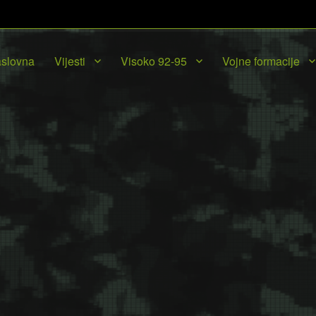
slovna
Vijesti
Visoko 92-95
Vojne formacije