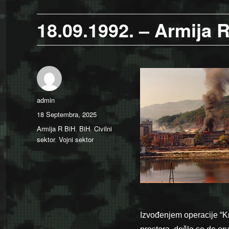
18.09.1992. – Armija 
Author
admin
Posted
18 Septembra, 2025
on
Categories
Armija R BiH
,
BiH
,
Civilni
sektor
,
Vojni sektor
Izvođenjem operacije “K