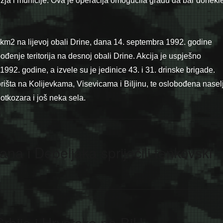
užja i municije. Ova je operacija omogućila gradu da bar donekl
m2 na lijevoj obali Drine, dana 14. septembra 1992. godine
ođenje teritorija na desnoj obali Drine. Akcija je uspješno
92. godine, a izvele su je jedinice 43. i 31. drinske brigade.
išta na Kolijevkama, Visevicama i Biljinu, te oslobođena nasel
otkozara i još neka sela.
a i Debeljaka spriječili tenkovski
Srbije i Hrvatske na BiH