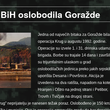
RBiH oslobodila Goražde
Jedna od najvećih bitaka za Goražde bila
operacija Krug u augustu 1992. godine.
Operacije su izvele 1. i 31. drinska udarn
brigada. Borbe su trajale 14 dana i završi
su trijumfalnim ulaskom u grad
oslobodilačkih jedinica preko jakih srpski
uporišta Desana i Površnice. Akcija je
izvedena na dva ratišta, napadom na kot
Hranjen i Oštro na jednoj strani i Petibor,
Trovrh i Tvičjak na drugoj strani.
rug” neprijatelju je nanesen težak poraz. Oslobođeno je 150 km