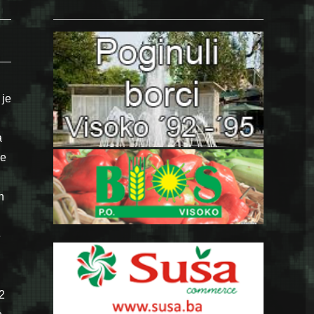
 je
a
le
h
e
2