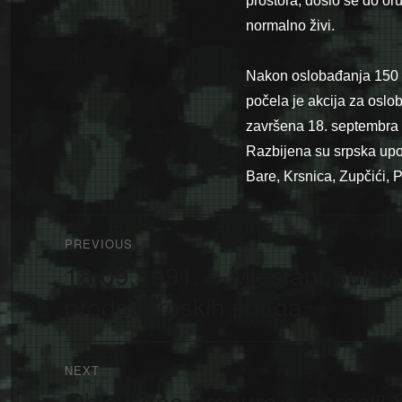
prostora, došlo se do or
normalno živi.
Nakon oslobađanja 150 k
počela je akcija za oslob
završena 18. septembra 19
Razbijena su srpska upor
Bare, Krsnica, Zupčići, P
Navigacija
PREVIOUS
članaka
18.09.1991. – Mještani Sukošan
Previous
post:
prodor srpskih snaga
NEXT
Objavljena brošura o agresiji 
Next