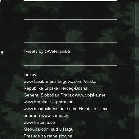
e
Tweets by @Veteraniba
ja
Linkovi:
www.hasib-musinbegovic.com
Vojska
Republike Srpske
Herceg-Bosna
General Slobodan Praljak
www.vojska.net
www.braniteljski-portal.hr
www.bosanskehistorije.com
Hrvatsko vijeće
odbrane
www.camo.ch
www.historija.ba
Međunarodni sud u Hagu
Presude za ratne zločine