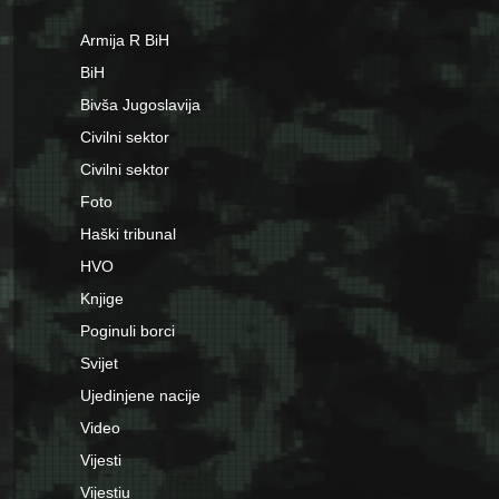
Armija R BiH
BiH
Bivša Jugoslavija
Civilni sektor
Civilni sektor
Foto
Haški tribunal
HVO
Knjige
Poginuli borci
Svijet
Ujedinjene nacije
Video
Vijesti
Vijestiu