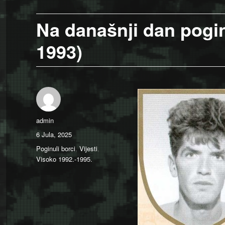
Na današnji dan pogi
1993)
Author
admin
Posted
6 Jula, 2025
on
Categories
Poginuli borci
,
Vijesti
,
Visoko 1992.-1995.