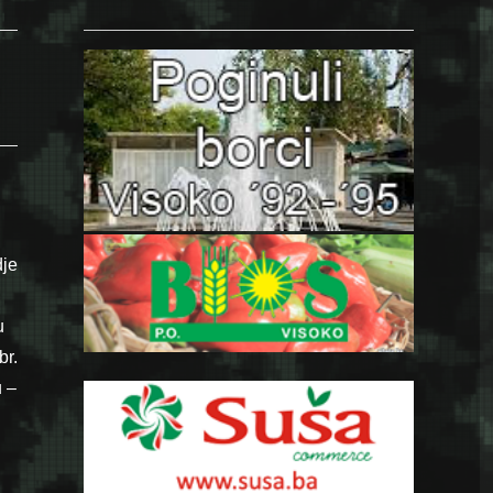
dje
u
br.
 –