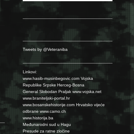
Tweets by @Veteraniba
Linkovi:
www.hasib-musinbegovic.com
Vojska
Republike Srpske
Herceg-Bosna
General Slobodan Praljak
www.vojska.net
www.braniteljski-portal.hr
www.bosanskehistorije.com
Hrvatsko vijeće
odbrane
www.camo.ch
www.historija.ba
Međunarodni sud u Hagu
Presude za ratne zločine