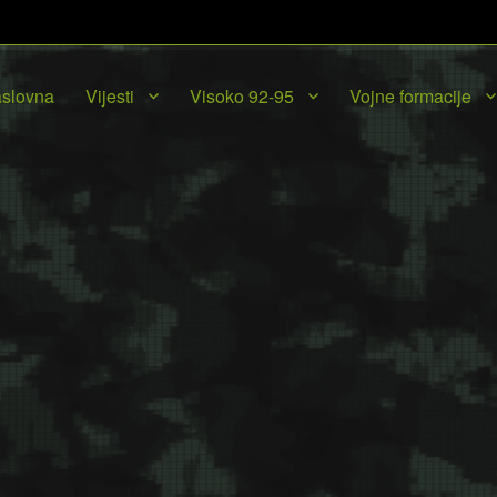
slovna
Vijesti
Visoko 92-95
Vojne formacije