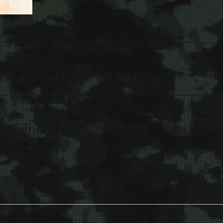
vić Asim (1953 – 1994)
ša Edhem (1966 – 1993)