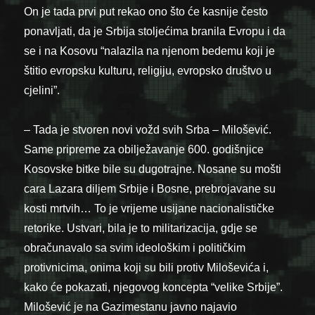
On je tada prvi put rekao ono što će kasnije često
ponavljati, da je Srbija stoljećima branila Evropu i da
se i na Kosovu “nalazila na njenom bedemu koji je
štitio evropsku kulturu, religiju, evropsko društvo u
cjelini”.
– Tada je stvoren novi vožd svih Srba – Milošević.
Same pripreme za obilježavanje 600. godišnjice
Kosovske bitke bile su dugotrajne. Nosane su mošti
cara Lazara diljem Srbije i Bosne, prebrojavane su
kosti mrtvih… To je vrijeme usijane nacionalističke
retorike. Ustvari, bila je to militarizacija, gdje se
obračunavalo sa svim ideološkim i političkim
protivnicima, onima koji su bili protiv Miloševića i,
kako će pokazati, njegovog koncepta “velike Srbije”.
Milošević je na Gazimestanu javno najavio