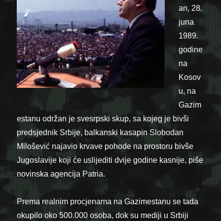
an, 28.
juna
1989.
godine
na
Kosov
u, na
Gazim
estanu održan je svesrpski skup, sa kojeg je bivši
predsjednik Srbije, balkanski kasapin Slobodan
Milošević najavio krvave pohode na prostoru bivše
Jugoslavije koji će uslijediti dvije godine kasnije, piše
novinska agencija Patria.
Prema realnim procjenama na Gazimestanu se tada
okupilo oko 500.000 osoba, dok su mediji u Srbiji