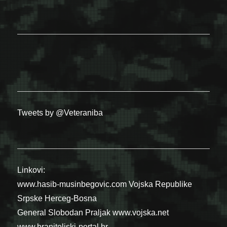
Tweets by @Veteraniba
Linkovi:
www.hasib-musinbegovic.com
Vojska Republike
Srpske
Herceg-Bosna
General Slobodan Praljak
www.vojska.net
www.braniteljski-portal.hr