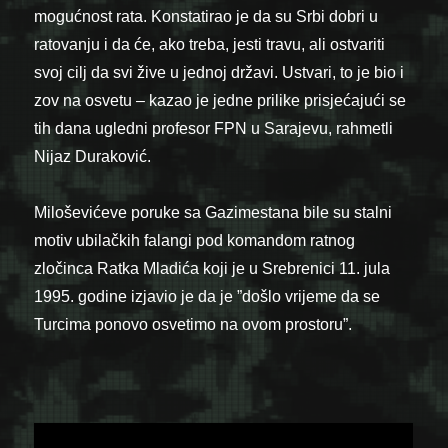
mogućnost rata. Konstatirao je da su Srbi dobri u
ratovanju i da će, ako treba, jesti travu, ali ostvariti
svoj cilj da svi žive u jednoj državi. Ustvari, to je bio i
zov na osvetu – kazao je jedne prilike prisjećajući se
tih dana ugledni profesor FPN u Sarajevu, rahmetli
Nijaz Duraković.
Miloševićeve poruke sa Gazimestana bile su stalni
motiv ubilačkih falangi pod komandom ratnog
zločinca Ratka Mladića koji je u Srebrenici 11. jula
1995. godine izjavio je da je ”došlo vrijeme da se
Turcima ponovo osvetimo na ovom prostoru”.