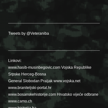
Tweets by @Veteraniba
Linkovi:
www.hasib-musinbegovic.com
Vojska Republike
Srpske
Herceg-Bosna
General Slobodan Praljak
www.vojska.net
www.braniteljski-portal.hr
www.bosanskehistorije.com
Hrvatsko vijeće odbrane
www.camo.ch
www.historija.ba