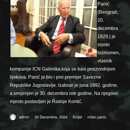
Panić
(Beograd,
20.
decembra
1929.) je
srpski
biznismen,
vlasnik
kompanije ICN Galenika,koja se bavi proizvodnjom
lijekova. Panić je bio i prvi premijer Savezne
Republike Jugoslavije. Izabran je juna 1992. godine,
a smijenjen je 30. decembra iste godine. Na njegovo
mjesto postavljen je Radoje Kontić.
Author
Posted
Categories
Tags
admin
30 Decembra, 2024
Svijet
milan panic
on