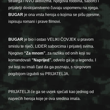
stratega i NVO aktivizma. Njegova rodbina, saborci i
prijatelji dostojanstveno čuvaju uspomenu na njega.
BUGAR
je ona vrsta heroja o kojima se pišu pjesme,
ispisuju romani i prave filmovi.
BUGAR
je bio i ostao VELIKI ČOVJEK u pravom
smislu te riječi, LIDER saborcima i prijatelj svima.
Njegovo
“Za mnom”
, za razliku od onih koji su
komandovali
“Naprijed”
, odvelo ga je u legendu. I
svi koji su imali čast da ga poznaju, s njegovom
pogibijom izgubili su PRIJATELJA.
PRIJATELJI će ga se uvjek sjećati kao jednog od
najvećih heroja koje je ova sredina imala.