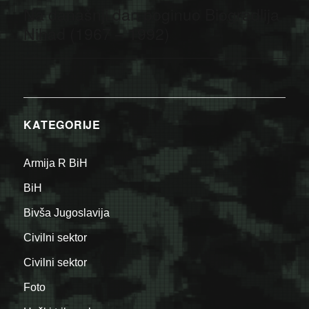
Na današnji dan poginuo Biogradlija
Next
post:
Nihad (1967 – 1992)
KATEGORIJE
Armija R BiH
BiH
Bivša Jugoslavija
Civilni sektor
Civilni sektor
Foto