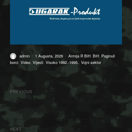
Author
Posted
Categories
admin
1 Augusta, 2026
Armija R BiH
,
BiH
,
Poginuli
on
borci
,
Video
,
Vijesti
,
Visoko 1992.-1995.
,
Vojni sektor
Navigacija
PREVIOUS
članaka
Na današnji dan poginuo Ajdinović
Previous
post:
Nijaz (1960 – 1994)
NEXT