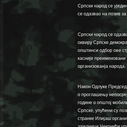
Српски народ се уједин
се одазвао на позив за
Српски народ се одазва
оквиру Српске демокра
општинси одбор ове ст
касније преименовани 
организованја народа.
Након Одлуке Председн
о проглашењу непосред
године о општој мобили
Српске, упућени су по
странке Илијаш органии
заједници Чекрчићи уп