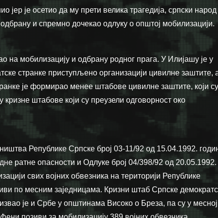
ио јер је осетио да му прети велика трагедија, српски народ
 одбрану и спремно дочекао одлуку о општој мобилизацији.
о на мобилизацију и одбрану родног прага. У Илијашу је у
тске странке приступљено организацији цивилне заштите, 
ранке је формирао менее штабове цивилне заштите, који с
у кризне штабове који су преузели одговорност око
иштва Републике Српске број 03-11/92 од 15.04.1992. годи
не ратне опасности и Одлуке број 04/398/92 од 20.05.1992.
зацији свих војних обвезника на територији Републике
зиви по месним заједницама. Кризни штаб Српске демократс
звао је и Србе у општинама Високо о Бреза, па су у месној
ућени позиви за мобилизацију 389 војних обвезника.