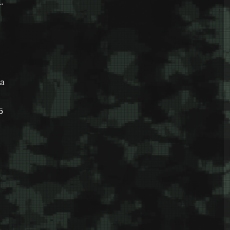
.
ма
5
.