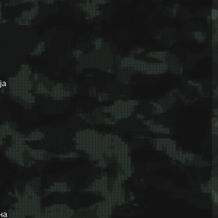
ја
на