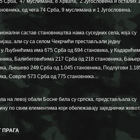
5 Срба, 47 муслимана, 8 Хрвата, 2 Југословена и осталих 1
новника, од чега 74 Срба, 9 муслимана и 1 Југословена.
ционални састав становништва нама суседних села, која су
јаш, али су са селом Чекрчићи престављали једну
 у Љубнићима има 675 Срба од 694 становика, у Кадарићи
вника, Балибеговићима 217 Срба од 218 становника, Бањер
ика, Љешево 249 Срба од 1.045 становника, Подлугови 1.18
ика, Соврле 573 Срба од 775 становника…
ела на левој обали Босне била су српска, представљала су
ину по свим елементима који обележавају заједнички живот
 ПРАГА