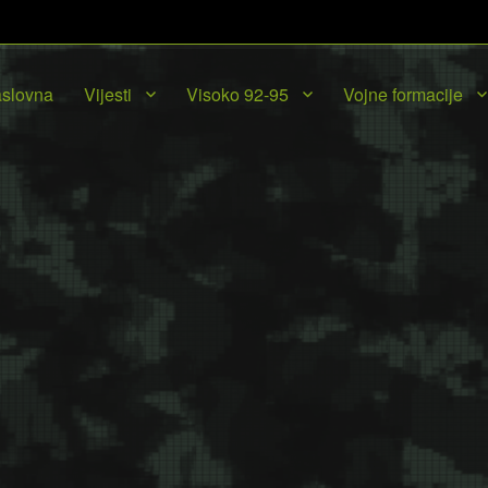
slovna
Vijesti
Visoko 92-95
Vojne formacije