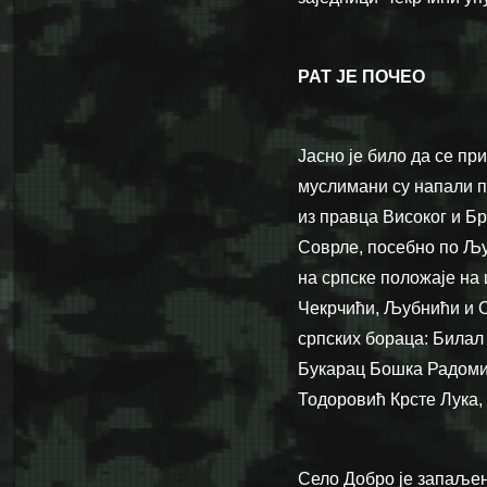
РАТ ЈЕ ПОЧЕО
Јасно је било да се пр
муслимани су напали п
из правца Високог и Бр
Соврле, посебно по Љу
на српске положаје на 
Чекрчићи, Љубнићи и О
српских бораца: Билал 
Букарац Бошка Радоми
Тодоровић Крсте Лука
Село Добро је запаљен