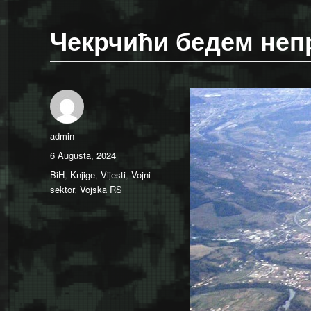
Чекрчићи бедем неп
Author
admin
Posted
6 Augusta, 2024
on
Categories
BiH
,
Knjige
,
Vijesti
,
Vojni
sektor
,
Vojska RS