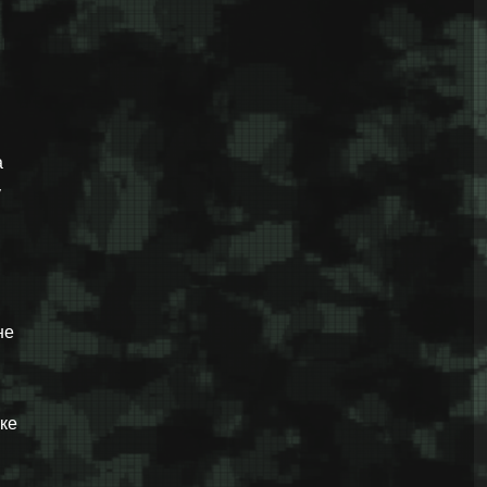
а
у
не
ке