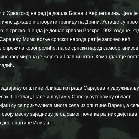
 и Хрватској на ред је дошла Босна и Херцеговина. Циљ је
тичне државе и створити границу на Дрини. Усташе су прво 
о је српско, а онда је дошао крвави Васкрс 1992. године, ка
у Сарајеву. Мимо воље српског народа рат је започео већ
је спречила крвопролиће, па се српски народ самоорганизов
одине формирана је Војска и Главни штаб. Командант је пост
ладић.
издвајању општине Илијаш из града Сарајева и удруживању
сак, Соколац, Пале и другим у Српску аутономну област
јаш су се прикључила многа села из општине Вареш, а сел
 своју месну заједницу, је од самог почетка ратних дејстава
и део општине Илијаш.