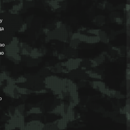
у
да
ао
ао
о