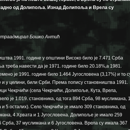
ападно од Долипоља. Изнад Долипоља и Врела су
нтраадмирал Бошко Антић
штва 1991. године у општини Високо било је 7.471 Срба
а треба навести да је 1971. године било 20.18%,а 1981.
мено је 1991. године било 1.464 Југословена (3,17%) и то с
не и у целини, били Срби. Према попису становништва 1991.
ици Чекрчићи (села Чекрчићи, Долипоље, Кута, Врела,
ело је 1.019. становника, од тога 894 Срба, 98 муслимана, 
 и 5 осталих). Село Чекрчићи је имало 309 становника, од
имана, 4 Хрвата и 1 Југословена. Долипоље је имало 259
6 Срба, 37 муслимана и 6 Југословена. Врела су имала 367