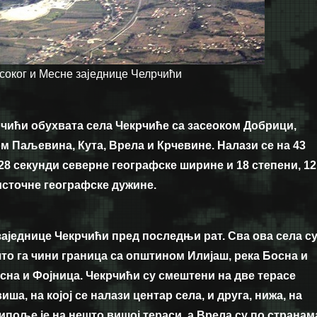
оког и Месне заједнице Челрчићи
рчићи обухвата села Чекрчиће са засеоком Добрици,
 Паљевина, Кута, Врела и Крчевине. Налази се на 43
 28 секунди северне географске ширине и 18 степени, 12
источне географске дужине.
 заједнице Чекрчићи пред последњи рат. Сва ова села с
то га чини граница са општином Илијаш, река Босна и
на и Фојница. Чекрчићи су смештени на две терасе
иша, на којој се налази центар села, и друга, нижа, на
липоље је на нешто вишој тераси, а Врела су по странам