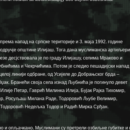
ипрема напад на српске територије и 3. маја 1992. године
одручје општине Илијаш. Тога дана муслиманска артиљери
езе десјствовала је по граду Илијашу, селима Мраково и
бнићима и Чекрчићима. Потом је следио пешадијски напад
целој линији одбране, од Усијеле до Добрањског брда –
џак. Бранећи своја села изнад Љубнића је погинуло девет
Илије Петар, Гаврић Милинка Илија, Бујак Рајка Тихомир,
р, Росуљаш Милана Раде, Тодоровић Љубе Велимир,
, Тодоровић Недељка Тодор и Радић Мирка Срђан.
о и опљачкано. Муслимани су претрели озбиљне губитке и 