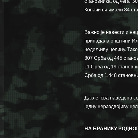
становника, од чега 30
Копачи си имали 84 ста
Важно је навести и на
припадала општини Или
недељиву целину. Тако
307 Срба од 445 стано
11 Срба од 19 становн
Срба од 1.448 становн
Дакле, сва наведена с
једну нераздвојиву цел
НА БРАНИКУ РОДНОГ