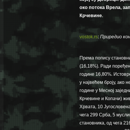
око потока Врела, з
Крчевине.
vostok.rs
:
Приредио ко
Према попису становни
(16,18%). Ради поређењ
године 16,80%. Истовре
у највећем броју, ако 
године у Месној заједн
Крчевине и Копачи) жив
Хрвата, 10 Југословена
чега 299 Срба, 5 мусл
становника, од чега 21