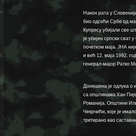
Након рата у Словенији
био одсећи Србе од ма
Купресу убијали све шт
је убијен српски сват 
почетком маја. ЈНА ни
и већ 12. маја 1992. г
генерал-мајор Ратко М
Донешена је одлука о 
са општинама Хан Пије
Романија. Општини Или
Чекрчићи, које је имало
третирано као саставн