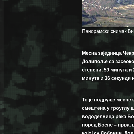
Панорамски снимак Вис
Месна заједница Чек
Долипоље са засеоком
степени, 59 минута и
минута и 36 секунди 
То је подручје месне
смештена у троуглу ш
вододелница река Бос
поред Босне – прва, в
којој су Добрици. До