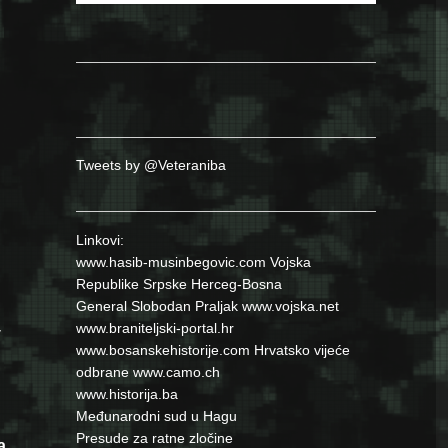
Tweets by @Veteraniba
Linkovi:
www.hasib-musinbegovic.com
Vojska
Republike Srpske
Herceg-Bosna
General Slobodan Praljak
www.vojska.net
www.braniteljski-portal.hr
у
www.bosanskehistorije.com
Hrvatsko vijeće
odbrane
www.camo.ch
www.historija.ba
Međunarodni sud u Hagu
Presude za ratne zločine
а