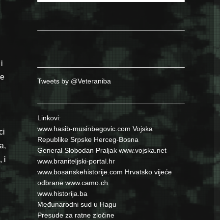
i
ne
Tweets by @Veteraniba
Linkovi:
www.hasib-musinbegovic.com
Vojska
ci
Republike Srpske
Herceg-Bosna
a,
General Slobodan Praljak
www.vojska.net
 i
www.braniteljski-portal.hr
www.bosanskehistorije.com
Hrvatsko vijeće
odbrane
www.camo.ch
www.historija.ba
Međunarodni sud u Hagu
Presude za ratne zločine