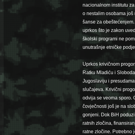
nacionalnom institutu za
o nestalim osobama još n
šanse za obeštećenjem. 
uprkos što je zakon uved
školski programi ne pomi
unutrašnje etničke podjel
Uprkos krivičnom progon
Ratku Mladiću i Sloboda
Jugoslaviju i presudama z
slučajeva. Krivični pr
odvija se veoma sporo. O
čovječnosti još je na slob
gonjeni. Dok BiH poduzi
ratnih zločina, finansira
ratne zločine. Potrebno j