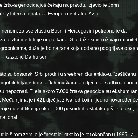
e žrtava genocida još čekaju na pravdu, izjavio je John
sty Internationala za Evropu i centralnu Aziju.
emenom, za sve vlasti u Bosni i Hercegovini potrebno je da
za te zločine hitnije nego ikada. Što duže krivci uživaju imunitet 
 grobnicama, duža je bolna rana koja dodatno podgrijava opas
e – kazao je Dalhuisen.
o su bosanski Srbi prodrli u sreebreničku enklavu, “zaštićenu
gubili hiljade bošnjačkih muškaraca i dječaka, sudbina i poda
š su nepoznati. Tijela skoro 7.000 žrtava genocida su ekshumiran
 Među njima je i 421 dječija žrtva, od kojih i jedno novorođenče,
nje i identifikacija oko 1.000 posmrtnih ostataka još je u toku,
national.
udio širom zemlje je “nestalo” otkako je rat okončan u 1995., a