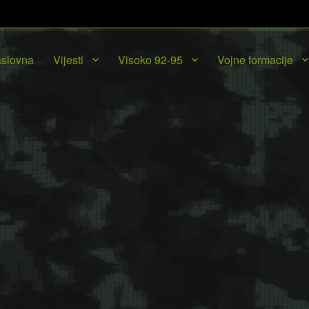
slovna
Vijesti
Visoko 92-95
Vojne formacije