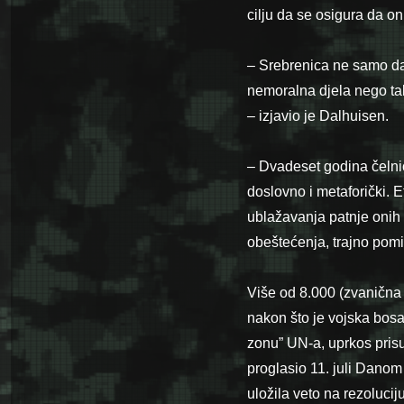
cilju da se osigura da o
– Srebrenica ne samo da
nemoralna djela nego ta
– izjavio je Dalhuisen.
– Dvadeset godina čelnic
doslovno i metaforički. 
ublažavanja patnje onih k
obeštećenja, trajno pomi
Više od 8.000 (zvanična 
nakon što je vojska bosa
zonu” UN-a, uprkos pris
proglasio 11. juli Danom
uložila veto na rezoluci