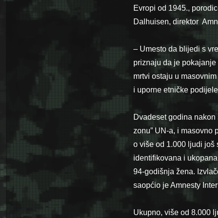
Evropi od 1945., porodic
Dalhuisen, direktor Amne
– Umesto da blijedi s vr
priznaju da je pokajanje 
mrtvi ostaju u masovnim
i uporne etničke podijel
Dvadeset godina nakon št
zonu” UN-a, i masovno po
o više od 1.000 ljudi jo
identifikovana i ukopana.
94-godišnja žena. Izvlače
saopćio je Amnesty Inter
Ukupno, više od 8.000 lj