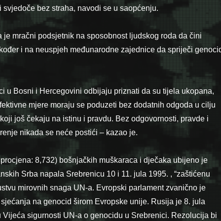
ni svjedoče bez straha, navodi se u saopćenju.
 je mračni podsjetnik na sposobnost ljudskog roda da čini
kođer i na neuspjeh međunarodne zajednice da spriječi genoci
i u Bosni i Hercegovini odbijaju priznati da su tijela ukopana,
Efektivne mjere moraju se poduzeti bez dodatnih odgoda u cilju
oji još čekaju na istinu i pravdu. Bez odgovornosti, pravde i
renje nikada se neće postići – kazao je.
procjena: 8,732) bošnjačkih muškaraca i dječaka ubijeno je
nskih Srba napala Srebrenicu 10 i 11. jula 1995. , “zaštićenu
ustvu mirovnih snaga UN-a. Evropski parlament zvanično je
 sjećanja na genocid širom Evropske unije. Rusija je 8. jula
ju Vijeća sigurnosti UN-a o genocidu u Srebrenici. Rezolucija bi