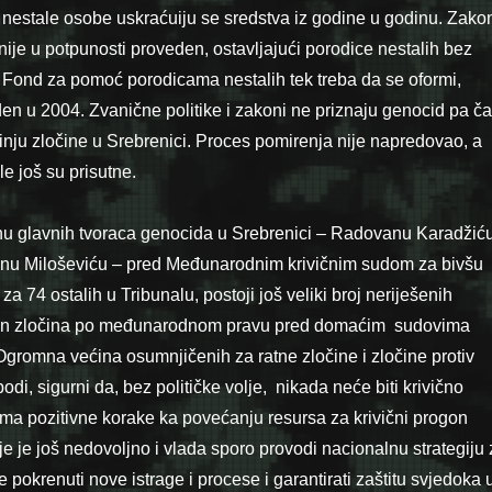
 nestale osobe uskraćuiju se sredstva iz godine u godinu. Zako
ije u potpunosti proveden, ostavljajući porodice nestalih bez
Fond za pomoć porodicama nestalih tek treba da se oformi,
en u 2004. Zvanične politike i zakoni ne priznaju genocid pa ča
nju zločine u Srebrenici. Proces pomirenja nije napredovao, a
e još su prisutne.
u glavnih tvoraca genocida u Srebrenici – Radovanu Karadžiću
nu Miloševiću – pred Međunarodnim krivičnim sudom za bivšu
a 74 ostalih u Tribunalu, postoji još veliki broj neriješenih
ogon zločina po međunarodnom pravu pred domaćim sudovima
gromna većina osumnjičenih za ratne zločine i zločine protiv
odi, sigurni da, bez političke volje, nikada neće biti krivično
ma pozitivne korake ka povećanju resursa za krivični progon
nje je još nedovoljno i vlada sporo provodi nacionalnu strategiju 
e pokrenuti nove istrage i procese i garantirati zaštitu svjedoka 