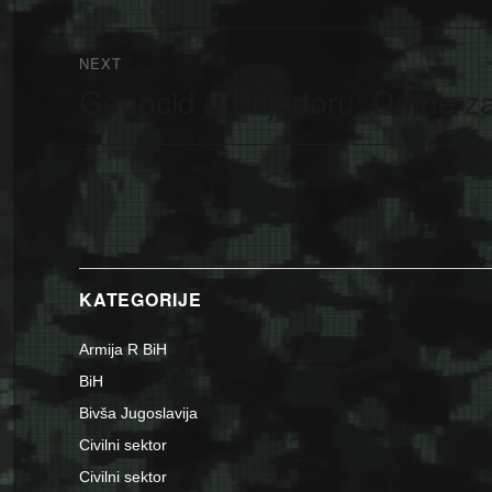
NEXT
Genocid u Prijedoru: Da ne zab
Next
post:
KATEGORIJE
Armija R BiH
BiH
Bivša Jugoslavija
Civilni sektor
Civilni sektor