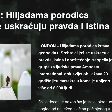
: Hiljadama porodica
 uskraćuju pravda i istina
LONDON – Hiljadama porodica žrtava
genocida u Srebreici još se uskraćuje
pravda, istina i obeštećenje, saopćila j
grupa za ljudska prava Amnesty
International, dok svijet obilježava 20.
godišnjicu masakra u kome je ubijeno
više od 8.000 ljudi.
Dvije decenije nakon što je svijet okrenu
pogled od najtežeg zločina počinjenog u