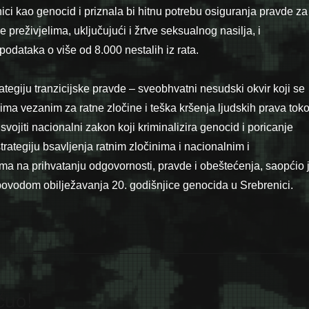
ici kao genocid i priznala bi hitnu potrebu osiguranja pravde za
 preživjelima, uključujući i žrtve seksualnog nasilja, i
podataka o više od 8.000 nestalih iz rata.
trategiju tranzicijske pravde – sveobhvatni nesudski okvir koji se
ma vezanim za ratne zločine i teška kršenja ljudskih prava tok
usvojiti nacionalni zakon koji kriminalizira genocid i poricanje
strategiju bsavljenja ratnim zločinima i nacionalnim i
na prihvatanju odgovornosti, pravde i obeštećenja, saopćio 
povodom obilježavanja 20. godišnjice genocida u Srebrenici.
čuo!