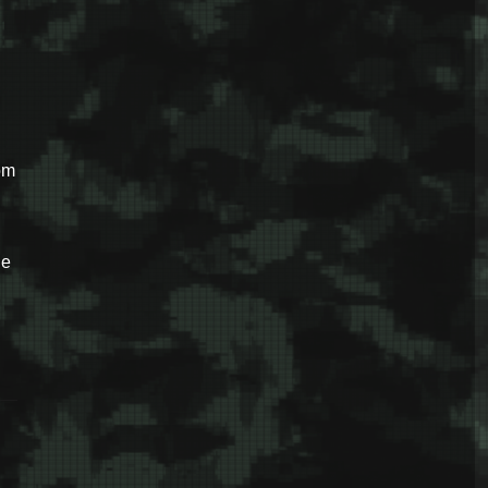
om
je