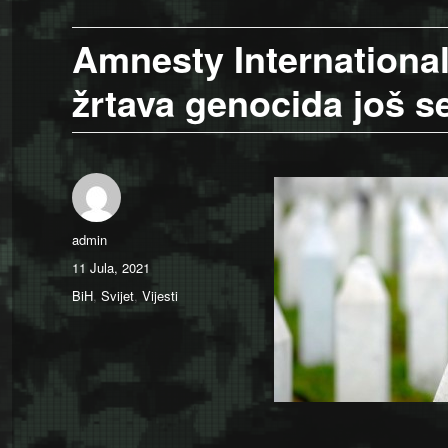
Amnesty International
žrtava genocida još se
Author
admin
Posted
11 Jula, 2021
on
Categories
BiH
,
Svijet
,
Vijesti