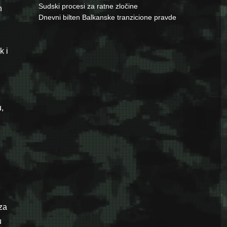
Sudski procesi za ratne zločine
n
Dnevni bilten Balkanske tranzicione pravde
k i
,
za
u