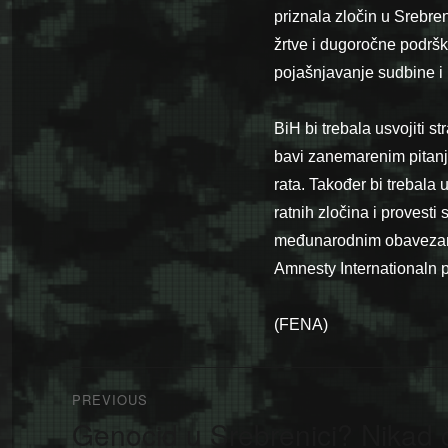
priznala zločin u Srebren
žrtve i dugoročne podrške
pojašnjavanje sudbine i 
BiH bi trebala usvojiti s
bavi zanemarenim pitanji
rata. Također bi trebala 
ratnih zločina i provesti 
međunarodnim obavezama 
Amnesty Internationaln 
(FENA)
Navigacija
PREVIOUS
članaka
Genocid u Srebrenici? Nikad 
Previous
post: