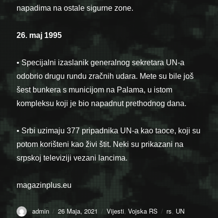
napadima na ostale sigurne zone.
26. maj 1995
• Specijalni izaslanik generalnog sekretara UN-a
odobrio drugu rundu zračnih udara. Mete su bile još
šest bunkera s municijom na Palama, u istom
kompleksu koji je bio napadnut prethodnog dana.
• Srbi uzimaju 377 pripadnika UN-a kao taoce, koji su
potom korišteni kao živi štit. Neki su prikazani na
srpskoj televiziji vezani lancima.
magazinplus.eu
Author
Posted
Categories
Tags
admin
26 Maja, 2021
Vijesti
,
Vojska RS
rs
,
UN