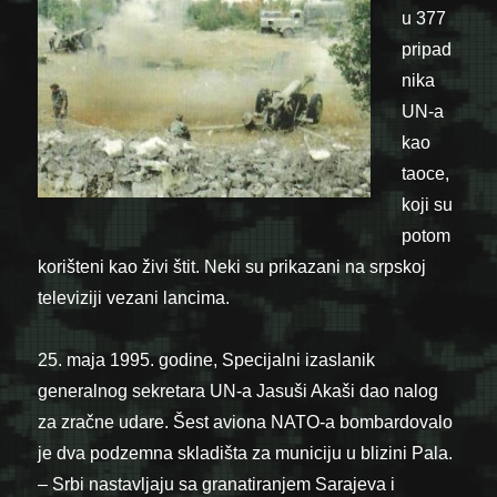
u 377
pripad
nika
UN-a
kao
taoce,
koji su
potom
korišteni kao živi štit. Neki su prikazani na srpskoj
televiziji vezani lancima.
25. maja 1995. godine, Specijalni izaslanik
generalnog sekretara UN-a Jasuši Akaši dao nalog
za zračne udare. Šest aviona NATO-a bombardovalo
je dva podzemna skladišta za municiju u blizini Pala.
– Srbi nastavljaju sa granatiranjem Sarajeva i