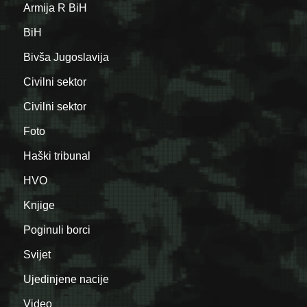
Armija R BiH
BiH
Bivša Jugoslavija
Civilni sektor
Civilni sektor
Foto
Haški tribunal
HVO
Knjige
Poginuli borci
Svijet
Ujedinjene nacije
Video