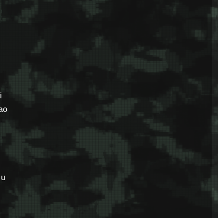
i
kao
 u