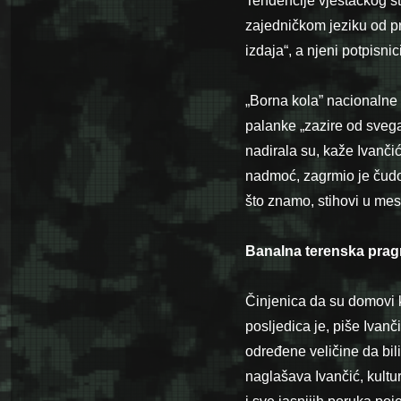
Tendencije vještačkog stv
zajedničkom jeziku od p
izdaja“, a njeni potpisn
„Borna kola” nacionalne k
palanke „zazire od svega 
nadirala su, kaže Ivančić
nadmoć, zagrmio je čudovi
što znamo, stihovi u mes
Banalna terenska prag
Činjenica da su domovi k
posljedica je, piše Ivanč
određene veličine da bili
naglašava Ivančić, kultu