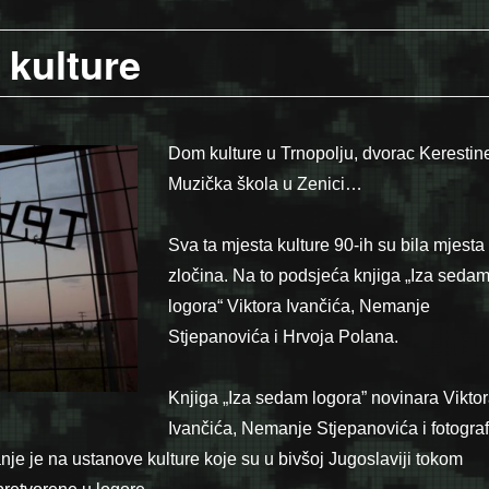
 kulture
Dom kulture u Trnopolju, dvorac Kerestin
Muzička škola u Zenici…
Sva ta mjesta kulture 90-ih su bila mjesta
zločina. Na to podsjeća knjiga „Iza seda
logora“ Viktora Ivančića, Nemanje
Stjepanovića i Hrvoja Polana.
Knjiga „Iza sedam logora” novinara Vikto
Ivančića, Nemanje Stjepanovića i fotogra
je je na ustanove kulture koje su u bivšoj Jugoslaviji tokom