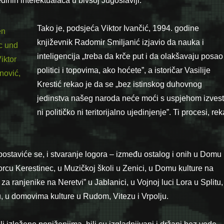
edinih intelektualaca u bivšoj Jugoslaviji.
Tako je, podsjeća Viktor Ivančić, 1994. godine
književnik Radomir Smiljanić izjavio da nauka i
inteligencija „treba da krče put i da olakšavaju posao
politici i topovima, ako hoćete”, a istoričar Vasilije
Krestić rekao je da se „bez istinskog duhovnog
jedinstva našeg naroda neće moći s uspjehom izvest
ni političko ni teritorijalno ujedinjenje”. Ti procesi, re
spostaviće se, i stvaranje logora – između ostalog i onih u Domu
vorcu Kerestinec, u Muzičkoj školi u Zenici, u Domu kulture na
a ranjenike na Neretvi” u Jablanici, u Vojnoj luci Lora u Splitu,
, u domovima kulture u Rudom, Vitezu i Vrpolju.