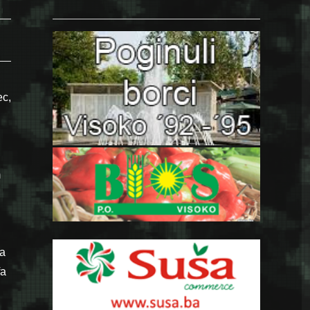
ec,
m
ra
fa