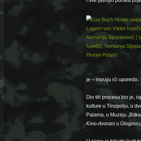
i sve jasnijih poruka poj
je – moraju ići uporedo.
Dio tih procesa bio je, i
kulture u Trnopolju, u d
Palama, u Muzeju „Bitka z
Kino-dvorani u Glogovcu