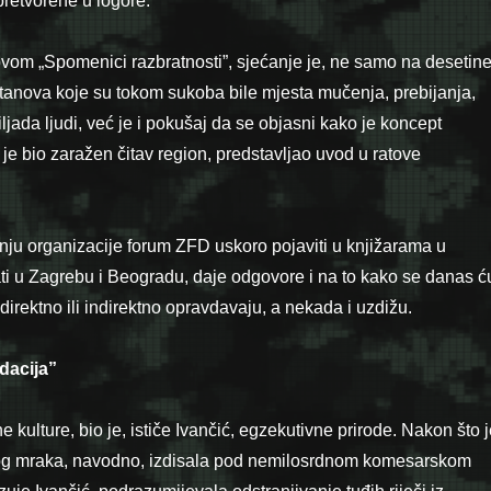
pretvorene u logore.
ovom „Spomenici razbratnosti”, sjećanje je, ne samo na desetin
tanova koje su tokom sukoba bile mjesta mučenja, prebijanja,
ljada ljudi, već je i pokušaj da se objasni kako je koncept
je bio zaražen čitav region, predstavljao uvod u ratove
anju organizacije forum ZFD uskoro pojaviti u knjižarama u
ti u Zagrebu i Beogradu, daje odgovore i na to kako se danas ću
direktno ili indirektno opravdavaju, a nekada i uzdižu.
idacija”
kulture, bio je, ističe Ivančić, egzekutivne prirode. Nakon što j
kog mraka, navodno, izdisala pod nemilosrdnom komesarskom