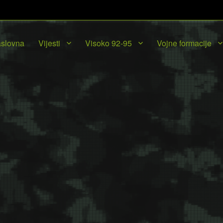
slovna
Vijesti
Visoko 92-95
Vojne formacije