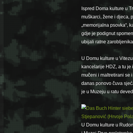
Ispred Doma kulture u Tr
muškarci, žene i djeca, 
„memorijalna psovka“, ka
gdje je podignut spomenik
ubijali ratne zarobljenika
U Domu kulture u Vitezu,
kancelarije HDZ, a tu je
mučeni i maltretirani se 
danas ponovo čuva sjećan
je u Muzeju u ratu deved
U Domu kulture u Rudom, 