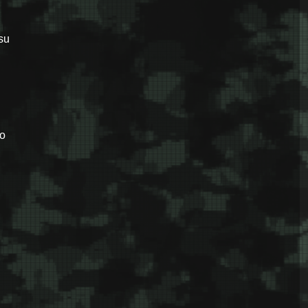
su
lo