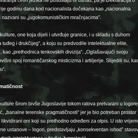
aranja četiri jezika ne posustaju ni danas, pa je Deklaracija o
rije godinu dana kod nacionalista dočekana kao „nacionalna
ici nazvani su „jugokomunističkim mračnjacima”.
ulture, one koja dijeli i utvrđuje granice, i u skladu s duhom
tuđeg i drukčijeg“, a koju su predvodile intelektualne elite,
, kao „prethodnica tenkovskih divizija“. „Oglašavajući svoju
šni spoj romantičarskog misticizma i artiljerije. Slijedili su, ka
u“.
matičnost
ulture širom bivše Jugoslavije tokom ratova pretvarani u logore
ić, „banalne terenske pragmatičnosti“ jer je bio potreban prostor
 likvidirani oni koji su prethodno određeni za otpis. U isto vrijem
rne ustanove – logori, predstavljaju „konsekventan ishod” stavo