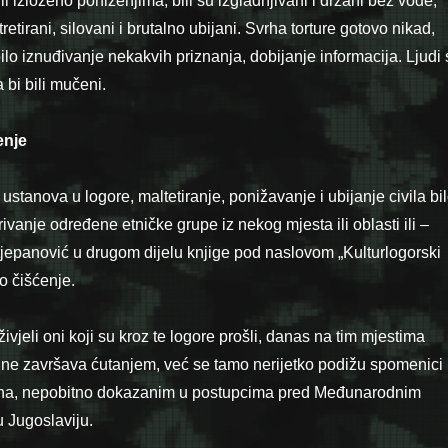
ili izloženo poniženjima, bili su izgladnjivani i držani bez vode,
etirani, silovani i brutalno ubijani. Svrha torture gotovo nikad,
ilo iznuđivanje nekakvih priznanja, dobijanje informacija. Ljudi 
bi bili mučeni.
enje
 ustanova u logore, maltetiranje, ponižavanje i ubijanje civila bi
rivanje određene etničke grupe iz nekog mjesta ili oblasti ili –
epanović u drugom dijelu knjige pod naslovom „Kulturlogorski
o čišćenje.
vjeli oni koji su kroz te logore prošli, danas na tim mjestima
ve ne završava ćutanjem, već se tamo nerijetko podižu spomenici
čina, nepobitno dokazanim u postupcima pred Međunarodnim
 Jugoslaviju.