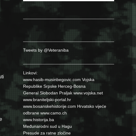
e
Tweets by @Veteraniba
Linkovi:
ti
www.hasib-musinbegovic.com
Vojska
Republike Srpske
Herceg-Bosna
General Slobodan Praljak
www.vojska.net
www.braniteljski-portal.hr
www.bosanskehistorije.com
Hrvatsko vijeće
odbrane
www.camo.ch
e
www.historija.ba
Međunarodni sud u Hagu
Presude za ratne zločine