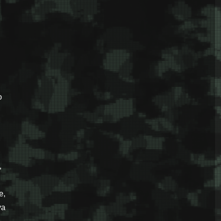
o
,
e,
va