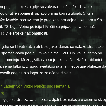
nopolju, na mjestu gdje su zatvarani bošnjački i hrvatski
podignut je spomenik upravo onima koji su ubijali. Slična
že Ivančić, postavljena je pred kapijom Vojne luke Lora u Splitu
 72. bojni Vojne policije HV, čiji su pripadnici tamo mučili i
 i civile srpske nacionalnosti.
 gdje su Hrvati zatvarali Bošnjake, danas se nalaze stranačke
 i spomen-soba poginulim vojnicima HVO. Oni koji su tamo bili
i ne pominju. Muzej „Bitka za ranjenike na Neretvi” u Jablanici
je na bitku iz Drugog svjetskog rata, ali nedostaje obilježje d
esetih godina bio logor za zatočene Hrvate.
gdje su Srbi zatvarali i zlostavljali Bošnjake, a u čijem je sklo