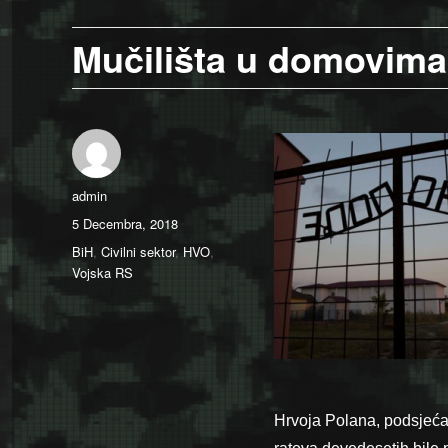
Mučilišta u domovima
Author
admin
Posted
5 Decembra, 2018
on
Categories
BiH
,
Civilni sektor
,
HVO
,
Vojska RS
Hrvoja Polana, podsjećan