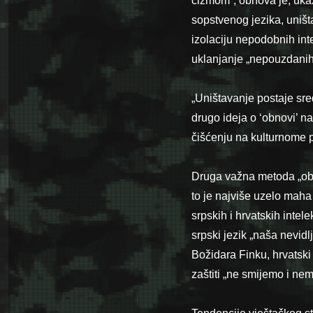
čizmom“, obnova je, ukaz
sopstvenog jezika, uniš
izolaciju nepodobnih in
uklanjanje „nepouzdanih”
„Uništavanje postaje sredi
drugo ideja o ‘obnovi’ 
čišćenju na kulturnome p
Druga važna metoda „obno
to je najviše uzelo maha
srpskih i hrvatskih intel
srpski jezik „naša nevidl
Božidara Finku, hrvatski j
zaštiti „ne smijemo i ne