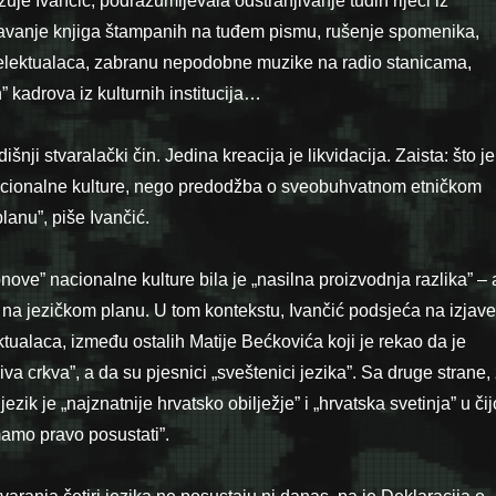
uje Ivančić, podrazumijevala odstranjivanje tuđih riječi iz
tavanje knjiga štampanih na tuđem pismu, rušenje spomenika,
telektualaca, zabranu nepodobne muzike na radio stanicama,
 kadrova iz kulturnih institucija…
šnji stvaralački čin. Jedina kreacija je likvidacija. Zaista: što je
nacionalne kulture, nego predodžba o sveobuhvatnom etničkom
lanu”, piše Ivančić.
ve” nacionalne kulture bila je „nasilna proizvodnja razlika” – 
 na jezičkom planu. U tom kontekstu, Ivančić podsjeća na izjave
ektualaca, između ostalih Matije Bećkovića koji je rekao da je
jiva crkva”, a da su pjesnici „sveštenici jezika”. Sa druge strane,
ezik je „najznatnije hrvatsko obilježje” i „hrvatska svetinja” u čij
mamo pravo posustati”.