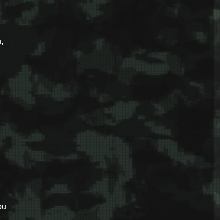
,
a
pu