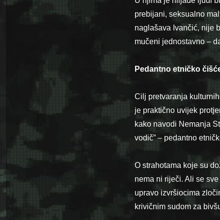
U njima je hiljade ljudi b
prebijani, seksualno maltr
naglašava Ivančić, nije b
mučeni jednostavno – da 
Pedantno etničko čišć
Cilj pretvaranja kulturnih
je praktično uvijek protje
kako navodi Nemanja Stj
vodič” – pedantno etničk
O strahotama koje su doži
nema ni riječi. Ali se s
upravo izvršiocima zlo
krivičnim sudom za bivšu