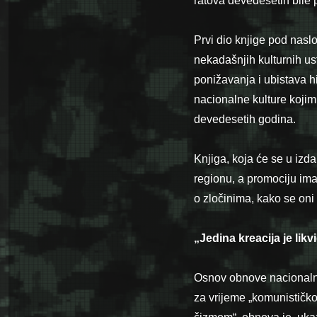
ratova devedesetih bile 
Prvi dio knjige pod nasl
nekadašnjih kulturnih us
ponižavanja i ubistava hi
nacionalne kulture kojim 
devedesetih godina.
Knjiga, koja će se u izd
regionu, a promociju ima
o zločinima, kako se oni 
„Jedina kreacija je likv
Osnov obnove nacionalne 
za vrijeme „komunistič