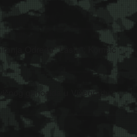
miranja Odreda “Lasta”: Komšić
avičnog genocida u Višegradu: