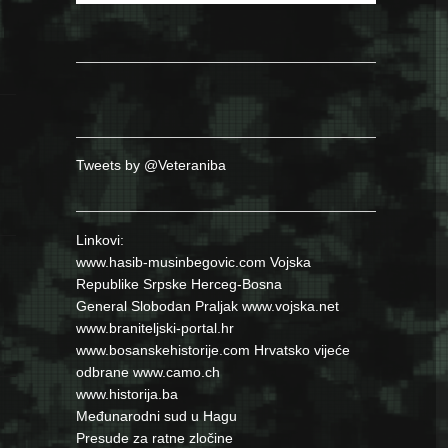
Tweets by @Veteraniba
Linkovi:
www.hasib-musinbegovic.com
Vojska
Republike Srpske
Herceg-Bosna
General Slobodan Praljak
www.vojska.net
www.braniteljski-portal.hr
www.bosanskehistorije.com
Hrvatsko vijeće
odbrane
www.camo.ch
www.historija.ba
Međunarodni sud u Hagu
Presude za ratne zločine