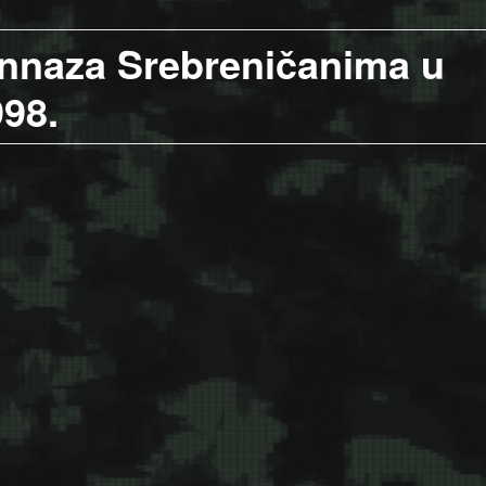
ennaza Srebreničanima u
998.