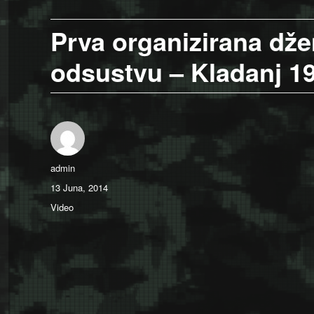
Prva organizirana dž
odsustvu – Kladanj 1
Author
admin
Posted
13 Juna, 2014
on
Categories
Video