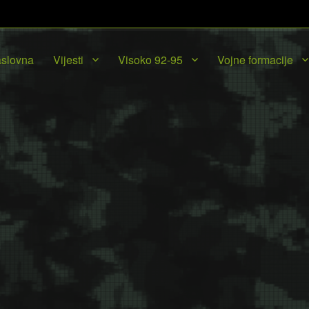
slovna
Vijesti
Visoko 92-95
Vojne formacije