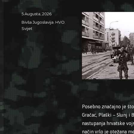
Posted
5 Augusta, 2026
on
Categories
Bivša Jugoslavija
,
HVO
,
Svijet
Posebno značajno je št
Gračac, Plaški – Slunj 
nastupanja hrvatske voj
način vrlo je otežana m