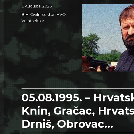
Posted
6 Augusta, 2026
on
Categories
BiH
,
Civilni sektor
,
HVO
,
Vojni sektor
05.08.1995. – Hrvats
Knin, Gračac, Hrvat
Drniš, Obrovac…