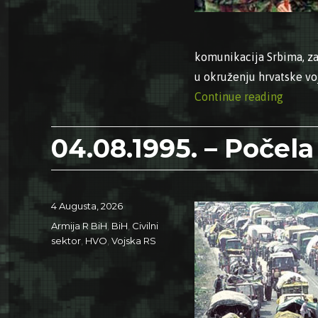
komunikacija Srbima, zau
u okruženju hrvatske vo
“05.08
Continue reading
04.08.1995. – Počela
Posted
4 Augusta, 2026
on
Categories
Armija R BiH
,
BiH
,
Civilni
sektor
,
HVO
,
Vojska RS