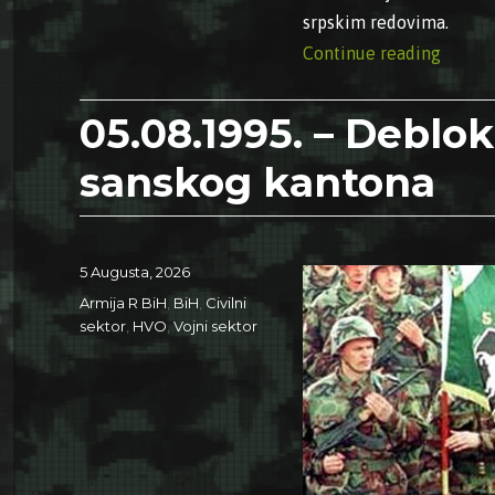
srpskim redovima.
“05.08
Continue reading
05.08.1995. – Deblo
sanskog kantona
Posted
5 Augusta, 2026
on
Categories
Armija R BiH
,
BiH
,
Civilni
sektor
,
HVO
,
Vojni sektor