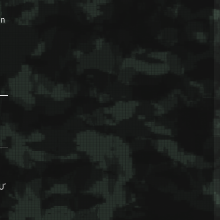
en
U’