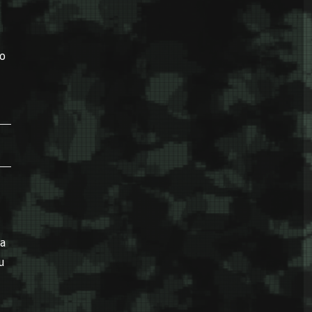
io
a
u