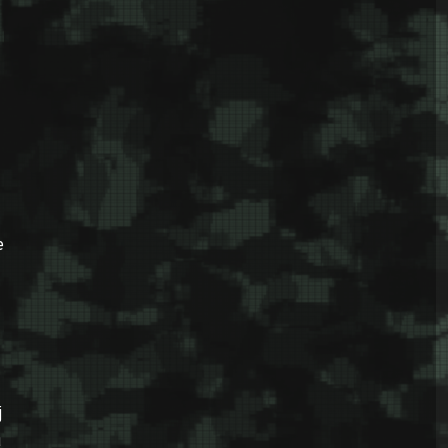
e
j
u