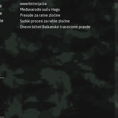
www.historija.ba
e
Međunarodni sud u Hagu
te
Presude za ratne zločine
te
Sudski procesi za ratne zločine
Dnevni bilten Balkanske tranzicione pravde
ljević izdao proglas za odbranu BiH”