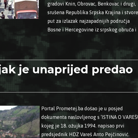
gradovi Knin, Obrovac, Benkovac i drugi,
srušena Republika Srpska Krajina i stvor
put za izlazak najzapadnijih područja
Bosne i Hercegovine iz srpskog obruča i
1995. – Počela operacija “Oluja””
ljak je unaprijed predao
Portal Prometej.ba došao je u posjed
dokumenta naslovljenog s ‘ISTINA O VAREŠ
kojeg je 18. ožujka 1994. napisao prvi
predsjednik HDZ Vareš Anto Pejčinović.