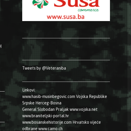
H
Tweets by @Veteraniba
 i Like u operaciji Oluja”
Linkovi:
www.hasib-musinbegovic.com
Vojska Republike
Srpske
Herceg-Bosna
General Slobodan Praljak
www.vojska.net
www.braniteljski-portal.hr
www.bosanskehistorije.com
Hrvatsko vijeće
odbrane
www.camo.ch