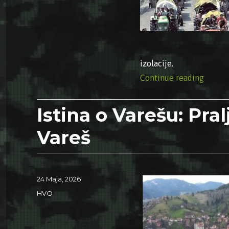
izolacije.
“04.08.
Continue reading
Istina o Varešu: Pra
Vareš
Posted
24 Maja, 2026
on
Categories
HVO