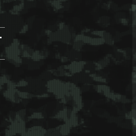
cu, Saborsko, Drniš, Obrovac…”
-