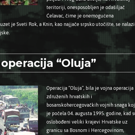
teritoriji, onesposobljen je odašiljač
Ćelavac, čime je onemogućena
zet je Sveti Rok, a Knin, kao najjače srpsko utočište, se nalaz
jske.
.1995. – Deblokiran slobodni dio Unsko-sanskog kantona”
 operacija “Oluja”
Operacija “Oluja”, bila je vojna operacija
združenih hrvatskih i
bosanskohercegovačkih vojnih snaga koj
je počela 04. augusta 1995. godine, kad s
oslobođeni veliki krajevi Hrvatske uz
granicu sa Bosnom i Hercegovinom,