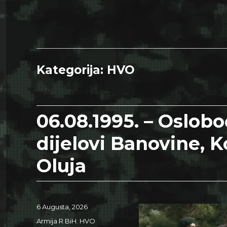
Kategorija:
HVO
06.08.1995. – Oslobo
dijelovi Banovine, K
Oluja
Posted
6 Augusta, 2026
on
Categories
Armija R BiH
,
HVO