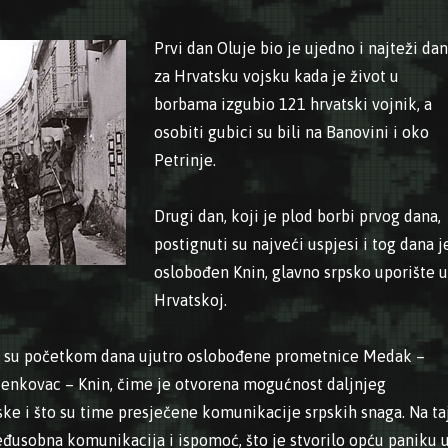
Prvi dan Oluje bio je ujedno i najteži dan
za Hrvatsku vojsku kada je život u
borbama izgubio 121 hrvatski vojnik, a
osobiti gubici su bili na Banovini i oko
Petrinje.
Drugi dan, koji je plod borbi prvog dana,
postignuti su najveći uspjesi i tog dana j
oslobođen Knin, glavno srpsko uporište u
Hrvatskoj.
o su početkom dana ujutro oslobođene prometnice Medak –
i Benkovac – Knin, čime je otvorena mogućnost daljnjeg
ske i što su time presječene komunikacije srpskih snaga. Na ta
eđusobna komunikacija i ispomoć, što je stvorilo opću paniku 