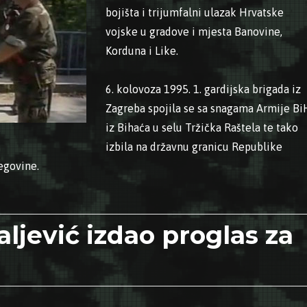
bojišta i trijumfalni ulazak Hrvatske
vojske u gradove i mjesta Banovine,
Korduna i Like.
6. kolovoza 1995. 1. gardijska brigada iz
Zagreba spojila se sa snagama Armije Bi
iz Bihaća u selu Tržička Raštela te tako
izbila na državnu granicu Republike
egovine.
1995. – Oslobođena Petrinja i veliki dijelovi Banovine, Korduna
aljević izdao proglas za