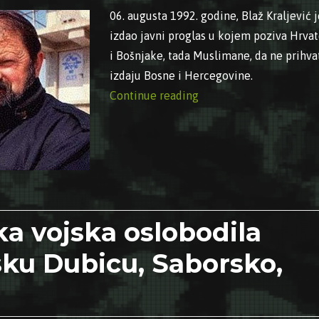
06. augusta 1992. godine, Blaž Kraljević j
izdao javni proglas u kojem poziva Hrva
i Bošnjake, tada Muslimane, da ne prihva
izdaju Bosne i Hercegovine.
“06.08.1992. – Blaž Kra
Continue reading
ka vojska oslobodila
sku Dubicu, Saborsko,